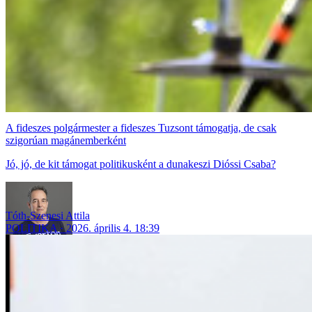
A fideszes polgármester a fideszes Tuzsont támogatja, de csak
szigorúan magánemberként
Jó, jó, de kit támogat politikusként a dunakeszi Dióssi Csaba?
Tóth-Szenesi Attila
POLITIKA
2026. április 4. 18:39