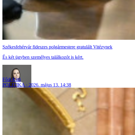
Székesfehérvár fideszes polgármestere gratulált Vitézynek
És két ügyben személyes találkozót is kért.
Fődi Kitti
POLITIKA
2026. május 13. 14:38