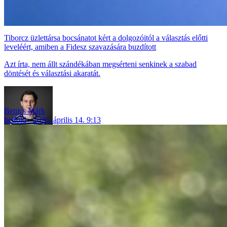
Tiborcz üzlettársa bocsánatot kért a dolgozóitól a választás előtti
leveléért, amiben a Fidesz szavazására buzdított
Azt írta, nem állt szándékában megsérteni senkinek a szabad
döntését és választási akaratát.
Benics Márk
belföld
2026. április 14. 9:13