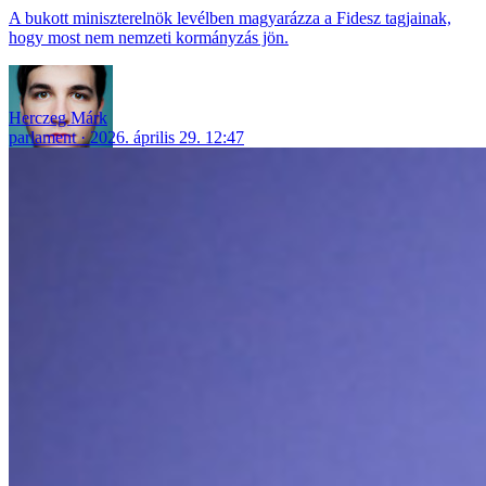
A bukott miniszterelnök levélben magyarázza a Fidesz tagjainak,
hogy most nem nemzeti kormányzás jön.
Herczeg Márk
parlament
2026. április 29. 12:47