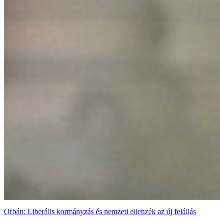
Orbán: Liberális kormányzás és nemzeti ellenzék az új felállás