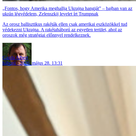
„Fontos, hogy Amerika meghallja Ukrajna hangját” – bajban van az
ukrán légvédelem, Zelenszkij levelet írt Trumpnak
Az orosz ballisztikus rakéták ellen csak amerikai eszközökkel tud
védekezni Ukrajna. A rakétaháború az egyetlen terület, ahol az
oroszok még stratégiai előnnyel rendelkeznek.
Gazda Albert
háború
2026. május 28. 13:31