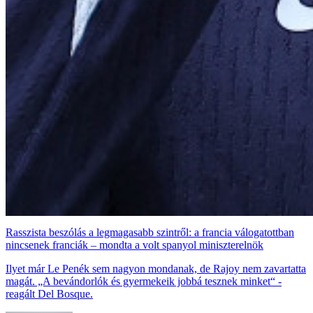
Rasszista beszólás a legmagasabb szintről: a francia válogatottban
nincsenek franciák – mondta a volt spanyol miniszterelnök
Ilyet már Le Penék sem nagyon mondanak, de Rajoy nem zavartatta
magát. „A bevándorlók és gyermekeik jobbá tesznek minket“ -
reagált Del Bosque.