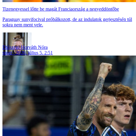
Tizenegyessel lőtte be magát Franciaország a negyeddöntőbe
Paraguay sunyifocival próbálkozott, de az indulatok gerjesztésén túl
sokra nem ment vele.
Diószegi-Horváth Nóra
sport
2026. július 5. 2:51