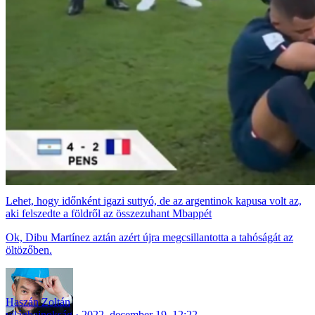
Lehet, hogy időnként igazi suttyó, de az argentinok kapusa volt az,
aki felszedte a földről az összezuhant Mbappét
Ok, Dibu Martínez aztán azért újra megcsillantotta a tahóságát az
öltözőben.
Haszán Zoltán
világbajnokság
2022. december 19. 12:22