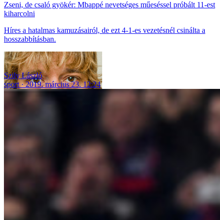
Zseni, de csaló gyökér: Mbappé nevetséges műeséssel próbált 11-est
kiharcolni
Híres a hatalmas kamuzásairól, de ezt 4-1-es vezetésnél csinálta a
hosszabbításban.
Szily László
sport
2019. március 23. 12:24