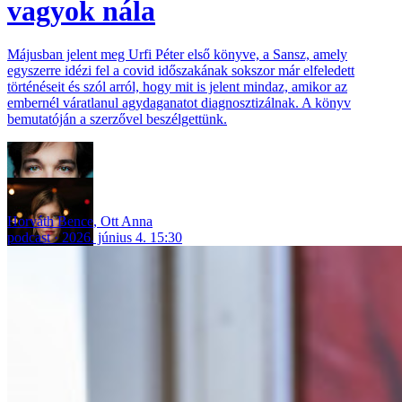
vagyok nála
Májusban jelent meg Urfi Péter első könyve, a Sansz, amely
egyszerre idézi fel a covid időszakának sokszor már elfeledett
történéseit és szól arról, hogy mit is jelent mindaz, amikor az
embernél váratlanul agydaganatot diagnosztizálnak. A könyv
bemutatóján a szerzővel beszélgettünk.
Horváth Bence
,
Ott Anna
podcast
2026. június 4. 15:30