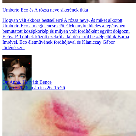
Umberto Eco és A rózsa neve sikerének titka
Hogyan vált ekkora bestsellerré A rózsa neve, és miket alkotott
Umberto Eco a megjelenése előtt? Mennyire hiteles a regényben
bemutatott középkorkép és milyen volt fordítóként együtt dolgozni
Ecóval? Többek között ezekről a kérdésekről beszélgettünk Barna
Imrével, Eco életművének fordítójával és Klaniczay Gábor
történésszel
Ott Anna
,
Horváth Bence
könyv
2026. március 26. 15:56