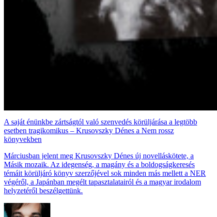
A saját énünkbe zártságtól való szenvedés körüljárása a legtöbb
esetben tragikomikus – Krusovszky Dénes a Nem rossz
könyvekben
Márciusban jelent meg Krusovszky Dénes új novelláskötete, a
Másik mozaik. Az idegenség, a magány és a boldogságkeresés
témáit körüljáró könyv szerzőjével sok minden más mellett a NER
végéről, a Japánban megélt tapasztalatairól és a magyar irodalom
helyzetéről beszélgettünk.