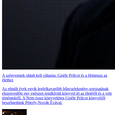
A szégyennek oldalt kell váltania: Gisèle Pelicot és a Himnusz az
élethez
Az elmúlt évek egyik legfelkavaróbb bűncselekmény-sorozatának
elszenvedője egy egészen rendkívüli könyvet írt az életéről és a vele
történtekről. A Nem rossz könyvekben Gisèle Pelicot könyvéről
beszélgettünk Péterfy-Novák Évával.