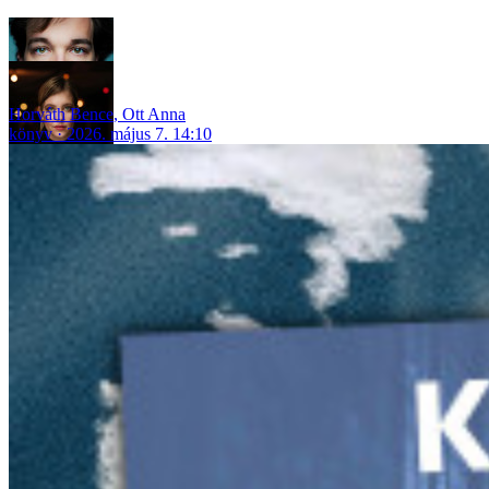
Horváth Bence
,
Ott Anna
könyv
2026. május 7. 14:10