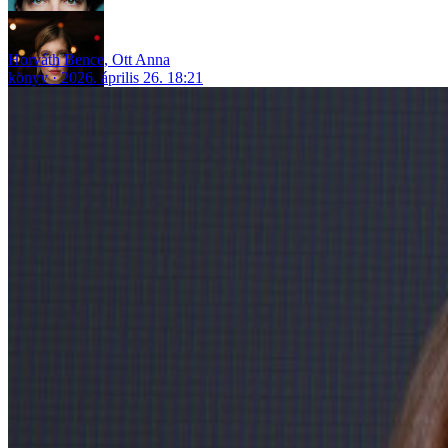
Horváth Bence
,
Ott Anna
könyv
2026. április 26. 18:21