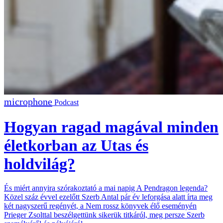
Podcast
Hogyan ragad magával minden
életkorban az Utas és
holdvilág?
És miért annyira szórakoztató a mai napig A Pendragon legenda?
Közel száz évvel ezelőtt Szerb Antal pár év leforgása alatt írta meg
két nagyszerű regényét, a Nem rossz könyvek élő eseményén
Prieger Zsolttal beszélgettünk sikerük titkáról, meg persze Szerb