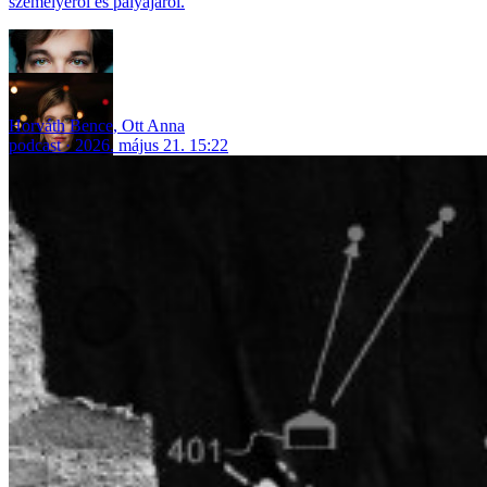
személyéről és pályájáról.
Horváth Bence
,
Ott Anna
podcast
2026. május 21. 15:22