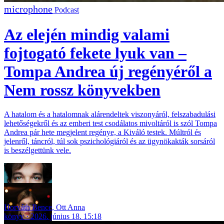
Podcast
Az elején mindig valami
fojtogató fekete lyuk van –
Tompa Andrea új regényéről a
Nem rossz könyvekben
A hatalom és a hatalomnak alárendeltek viszonyáról, felszabadulási
lehetőségekről és az emberi test csodálatos mivoltáról is szól Tompa
Andrea pár hete megjelent regénye, a Kiváló testek. Múltról és
jelenről, táncról, túl sok pszichológiáról és az ügynökakták sorsáról
is beszélgettünk vele.
Horváth Bence
,
Ott Anna
könyv
2026. június 18. 15:18