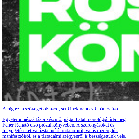
Amíg ezt a szöveget olvasod, senkinek nem esik bántódása
Egyetemi mészárlásra készülő prágai fiatal monológját írta meg
Fehér Renátó első prózai könyvében. A szorongásokat és
fenyegetéseket varázstalanító irodalomról, valós merénylők
manifesztóiról, és a társadalmi szégyenről is beszélgettünk vele.