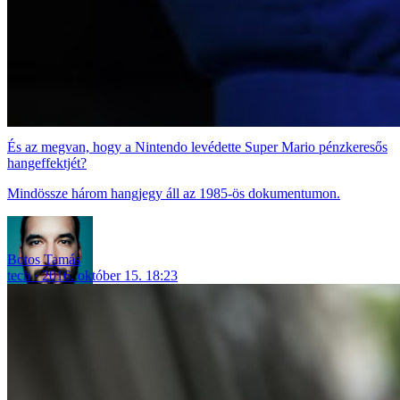
És az megvan, hogy a Nintendo levédette Super Mario pénzkeresős
hangeffektjét?
Mindössze három hangjegy áll az 1985-ös dokumentumon.
Botos Tamás
tech
2016. október 15. 18:23