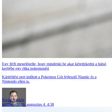
Egy férfi megelégelte, hogy mindenki be akar kéredzkedni a hátsó
kertjébe egy ritka pokemonért
Kártérítési pert indított a Pokemon Gót fejlesztő Niantic és a
Nintendo ellen is.
Király András
külföld
2016. augusztus 4. 4:38