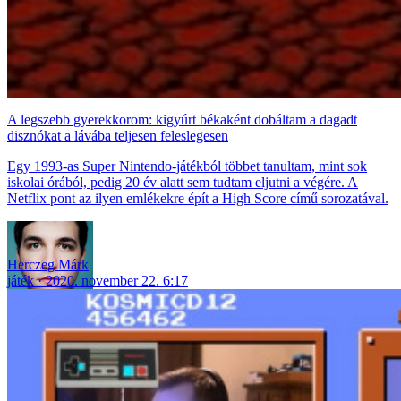
A legszebb gyerekkorom: kigyúrt békaként dobáltam a dagadt
disznókat a lávába teljesen feleslegesen
Egy 1993-as Super Nintendo-játékból többet tanultam, mint sok
iskolai órából, pedig 20 év alatt sem tudtam eljutni a végére. A
Netflix pont az ilyen emlékekre épít a High Score című sorozatával.
Herczeg Márk
játék
2020. november 22. 6:17