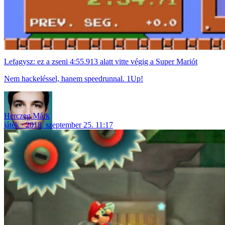
Lefagysz: ez a zseni 4:55.913 alatt vitte végig a Super Mariót
Nem hackeléssel, hanem speedrunnal. 1Up!
Herczeg Márk
játék
2018. szeptember 25. 11:17