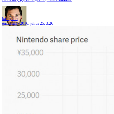
kasnyikm
gazdaság
2016. július 25. 3:26