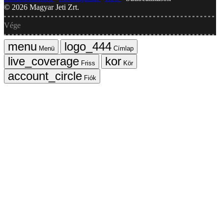
©
2026
Magyar Jeti Zrt.
Vége
Menü
Címlap
Friss
Kör
Fiók