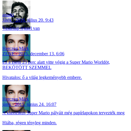
anarki
Játék
2016. július 20. 9:43
Vasárnap reggel van
Herczeg Márk
ZENE
2015. december 13. 6:06
Ez a zseni 23 perc alatt vitte végig a Super Mario Worldöt,
BEKÖTÖTT SZEMMEL
Hivatalos: ő a világ legkeményebb embere.
Herczeg Márk
játék
2015. június 24. 16:07
A klasszikus Super Mario pályáit még papírlapokon tervezték meg
Hiába, régen tényleg minden.