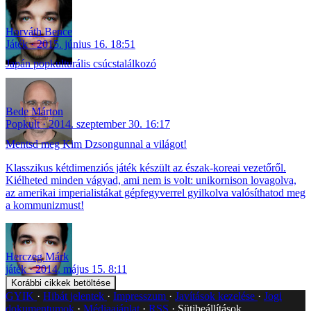
Horváth Bence
Játék
2015. június 16. 18:51
Japán popkulturális csúcstalálkozó
Bede Márton
Popkult
2014. szeptember 30. 16:17
Mentsd meg Kim Dzsongunnal a világot!
Klasszikus kétdimenziós játék készült az észak-koreai vezetőről.
Kiélheted minden vágyad, ami nem is volt: unikornison lovagolva,
az amerikai imperialistákat gépfegyverrel gyilkolva valósíthatod meg
a kommunizmust!
Herczeg Márk
játék
2014. május 15. 8:11
Korábbi cikkek betöltése
GYIK
Hibát jelentek
Impresszum
Javítások kezelése
Jogi
dokumentumok
Médiaajánlat
RSS
Sütibeállítások