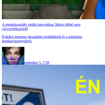
A munkásosztály totális hanyatlása: Mario többé nem
vízvezetékszerelő
Érdekes tanmese társadalmi mobilitásról és a prekárius
munkaviszonyokról.
Horváth Bence
játék
2017. szeptember 5. 7:59