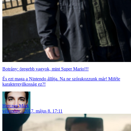
Botrány: öregebb vagyok, mint Super Mario!!!
És ezt maga a Nintendo állítja. Na ne szórakozzunk már! Miféle
karaktergyilkosság ez?!
Herczeg Márk
vélemény
2017. május 8. 17:11