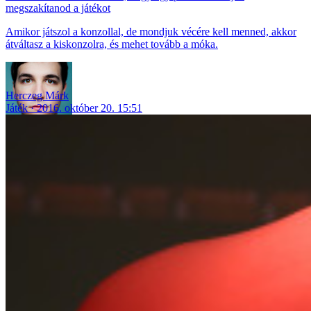
megszakítanod a játékot
Amikor játszol a konzollal, de mondjuk vécére kell menned, akkor
átváltasz a kiskonzolra, és mehet tovább a móka.
Herczeg Márk
Játék
2016. október 20. 15:51