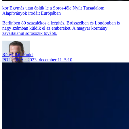
Egymás után építik le a Soros-féle Nyílt Társadalom
Alapítványok irodáit Európában
Berlinben 80 százalékos a leépítés, Brüsszelben és Londonban is
nagy számban küldik el az embereket. A magyar kormány
zavartalanul sorosozik tovább.
Rényi Pál Dániel
POLITIKA
2023. december 11. 5:10