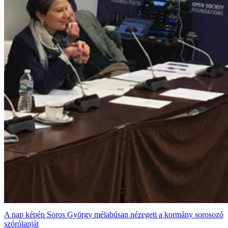
A nap képén Soros György mélabúsan nézegeti a kormány sorosozó
szórólapját