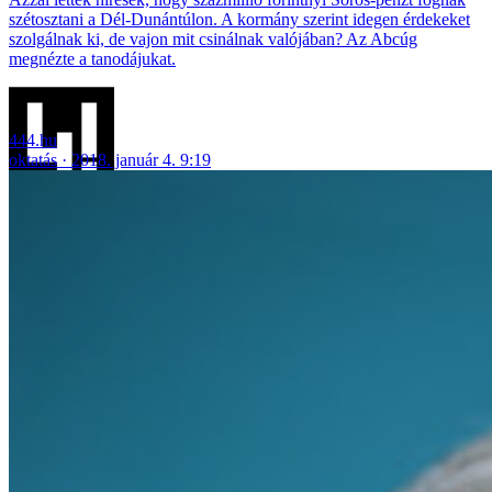
szétosztani a Dél-Dunántúlon. A kormány szerint idegen érdekeket
szolgálnak ki, de vajon mit csinálnak valójában? Az Abcúg
megnézte a tanodájukat.
444.hu
oktatás
2018. január 4. 9:19