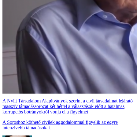
A Nyílt Társadalom Alapítványok szerint a civil társadalmat lejárató
masszív támadássorozat két héttel a választások előtt a hatalmas
korrupciós botrányokról vonja el a figyelmet
A Soroshoz köthető civilek aggodalommal figyelik az egyre
intenzívebb támadásokat.