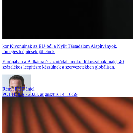
Kivonulnak az EU-ból a Nyílt Társadalom Alapítványok,
tömeges leépítések jöhetnek
Európában a Balkánra és az utódállamokra fókuszálnak majd, 40
százalékos leépítésre készülnek a szervezetekben globálisan.
Rényi Pál Dániel
POLITIKA
2023. augusztus 14. 10:59