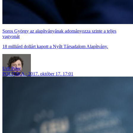
Soros György az alapítványának adományozza szinte a teljes
vagyonát
18 milliárd dollárt kapott a Nyílt Társadalom Alapítvány.
Urfi Péter
POLITIKA
2017. október 17. 17:01