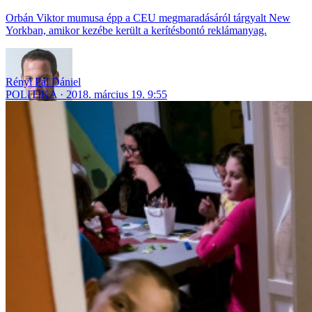
Orbán Viktor mumusa épp a CEU megmaradásáról tárgyalt New
Yorkban, amikor kezébe került a kerítésbontó reklámanyag.
Rényi Pál Dániel
POLITIKA
2018. március 19. 9:55