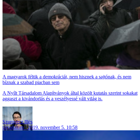
A magyarok féltik a demokráciát, nem hisznek a sajtónak, és nem
bíznak a szabad piacban sem
A Nyílt Társadalom Alapítványok által közölt kutatás szerint sokakat
aggaszt a kivándorlás és a veszélyessé vált világ is.
Szurovecz Illés
társadalom
2019. november 5. 10:58