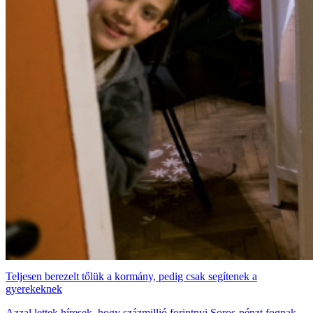
Teljesen berezelt tőlük a kormány, pedig csak segítenek a
gyerekeknek
Azzal lettek híresek, hogy százmillió forintnyi Soros-pénzt fognak