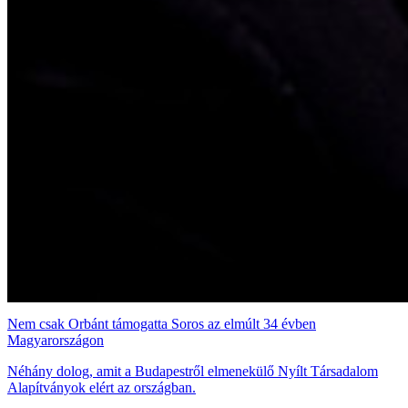
Nem csak Orbánt támogatta Soros az elmúlt 34 évben
Magyarországon
Néhány dolog, amit a Budapestről elmenekülő Nyílt Társadalom
Alapítványok elért az országban.