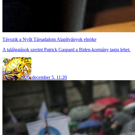
Távozik a Nyílt Társadalom Alapítványok elnöke
A találgatások szerint Patrick Gaspard a Biden-kormány tagja lehet.
plankog
külföld
2020. december 5. 11:20