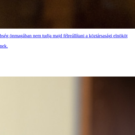
bbség önmagában nem tudja majd félreállítani a köztársasági elnököt
lnek.