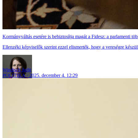
Kormányváltás esetére is bebiztosítja magát a Fidesz: a parlamenti tö
Ellenzéki képviselők szerint ezzel elismerték, hogy a vereségre készü
Windisch Judit
POLITIKA
2025. december 4. 12:29