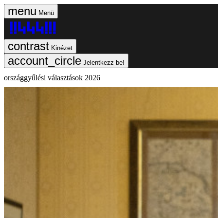
Menü
Kinézet
Jelentkezz be!
országgyűlési választások 2026