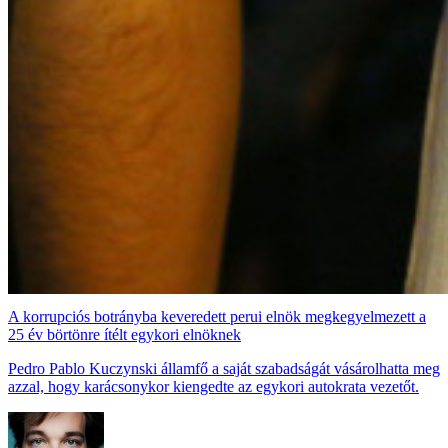
A korrupciós botrányba keveredett perui elnök megkegyelmezett a
25 év börtönre ítélt egykori elnöknek
Pedro Pablo Kuczynski államfő a saját szabadságát vásárolhatta meg
azzal, hogy karácsonykor kiengedte az egykori autokrata vezetőt.