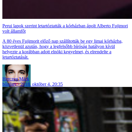
Perui lapok szerint letartóztatták a kórházban ápolt Alberto Fujimori
volt államfőt
A 80 éves Fujimorit előző nap szállították be egy limai kórházba,
közvetlenül azután, hogy a legfelsőbb bíróság hatályon kívül
helyezte a korábban adott elnöki kegyelmet, és elrendelte a
letartóztatását.
Herczeg Márk
bűnügy
2018. október 4. 20:35