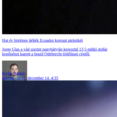
Hat év börtönre ítélték Ecuador korrupt alelnökét
Jorge Glas a vád szerint nagybátyján keresztül 13,5 millió dollár
kenőpénzt kapott a brazil Odebrecht építőipari cégtől.
Király András
külföld
2017. december 14. 4:35