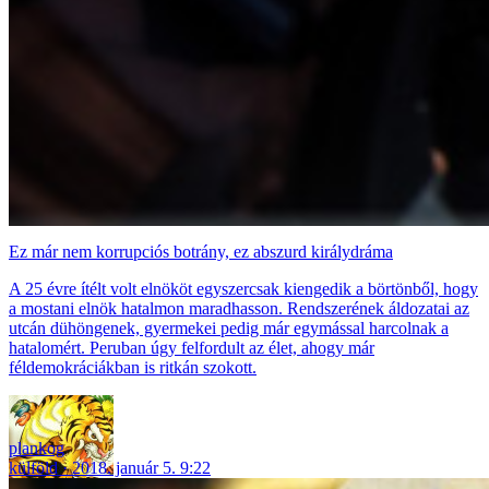
Ez már nem korrupciós botrány, ez abszurd királydráma
A 25 évre ítélt volt elnököt egyszercsak kiengedik a börtönből, hogy
a mostani elnök hatalmon maradhasson. Rendszerének áldozatai az
utcán dühöngenek, gyermekei pedig már egymással harcolnak a
hatalomért. Peruban úgy felfordult az élet, ahogy már
féldemokráciákban is ritkán szokott.
plankog
külföld
2018. január 5. 9:22