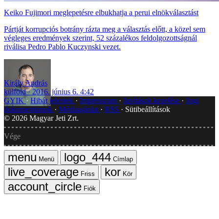
Keiko Fujimori meglepetésre elbukhatja a perui elnökválasztást
Pártját korrupciós botrány rázta meg a választás előtt, a közel sem
végleges eredmények szerint, 52 százalékos feldolgozottságnál
riválisa Pedro Pablo Kuczynski vezet.
Király András
külföld
2016. június 6. 4:42
GYIK
Hibát jelentek
Impresszum
Javítások kezelése
Jogi
dokumentumok
Médiaajánlat
RSS
Sütibeállítások
©
2026
Magyar Jeti Zrt.
Vége
Menü
Címlap
Friss
Kör
Fiók