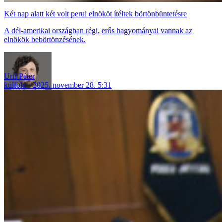
Két nap alatt két volt perui elnököt ítéltek börtönbüntetésre
A dél-amerikai országban régi, erős hagyományai vannak az
elnökök bebörtönzésének.
Urfi Péter
külföld
2025. november 28. 5:31