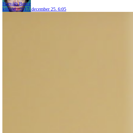
Horváth Bence
külföld
2017. december 25. 6:05