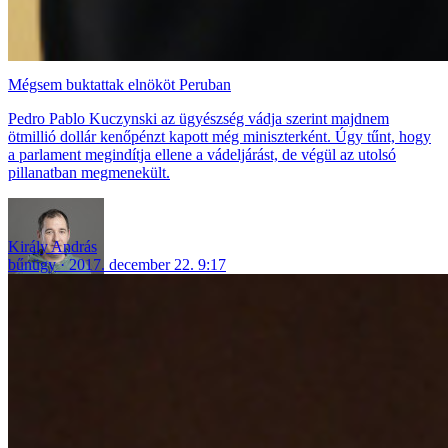
Mégsem buktattak elnököt Peruban
Pedro Pablo Kuczynski az ügyészség vádja szerint majdnem
ötmillió dollár kenőpénzt kapott még miniszterként. Úgy tűnt, hogy
a parlament megindítja ellene a vádeljárást, de végül az utolsó
pillanatban megmenekült.
Király András
bűnügy
2017. december 22. 9:17