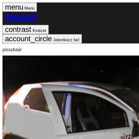
Menü
Kinézet
Jelentkezz be!
pizzafutár