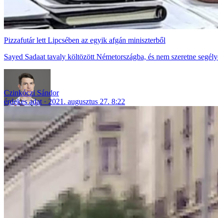
Pizzafutár lett Lipcsében az egyik afgán miniszterből
Sayed Sadaat tavaly költözött Németországba, és nem szeretne segély
Czinkóczi Sándor
érdekes adat
2021. augusztus 27. 8:22