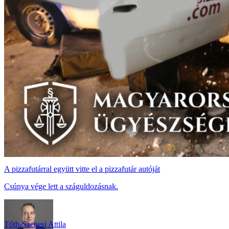
A pizzafutárral együtt vitte el a pizzafutár autóját
Csúnya vége lett a száguldozásnak.
Tóth-Szenesi Attila