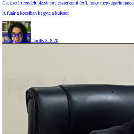
Csak azért rendelt pizzát egy esztergomi férfi, hogy megkaparinthassa 
A futár a kocsiban hagyta a kulcsot.
Tárkányi Flóra
bűnügy
2022. április 8. 8:20