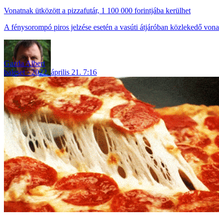
Vonatnak ütközött a pizzafutár, 1 100 000 forintjába kerülhet
A fénysorompó piros jelzése esetén a vasúti átjáróban közlekedő vona
Gazda Albert
baleset
2022. április 21. 7:16