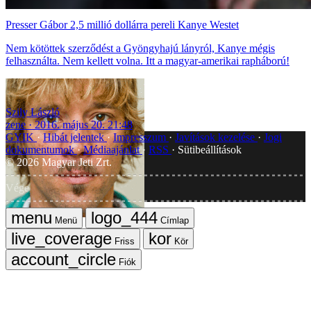
Presser Gábor 2,5 millió dollárra pereli Kanye Westet
Nem kötöttek szerződést a Gyöngyhajú lányról, Kanye mégis
felhasználta. Nem kellett volna. Itt a magyar-amerikai rapháború!
Szily László
zene
2016. május 20. 21:48
GYIK
Hibát jelentek
Impresszum
Javítások kezelése
Jogi
dokumentumok
Médiaajánlat
RSS
Sütibeállítások
©
2026
Magyar Jeti Zrt.
Vége
Menü
Címlap
Friss
Kör
Fiók