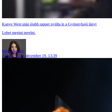
Kanye West után újabb rapper nyúlta le a Gyöngyhajú lányt
Lehet megint perelni.
Mészáros Juli
ZENE
2023. december 19. 13:39