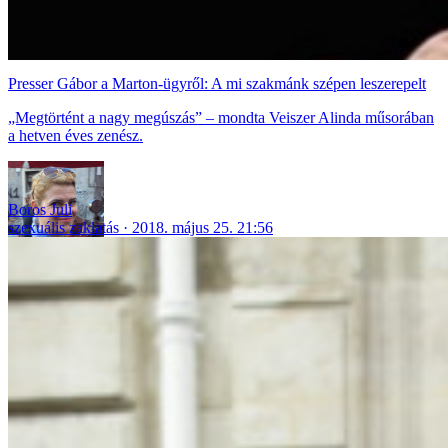
Presser Gábor a Marton-ügyről: A mi szakmánk szépen leszerepelt
„Megtörtént a nagy megúszás” – mondta Veiszer Alinda műsorában
a hetven éves zenész.
Boros Juli
szexuális zaklatás
2018. május 25. 21:56