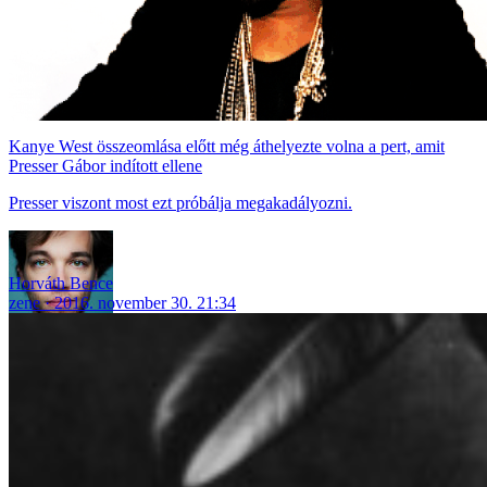
Kanye West összeomlása előtt még áthelyezte volna a pert, amit
Presser Gábor indított ellene
Presser viszont most ezt próbálja megakadályozni.
Horváth Bence
zene
2016. november 30. 21:34