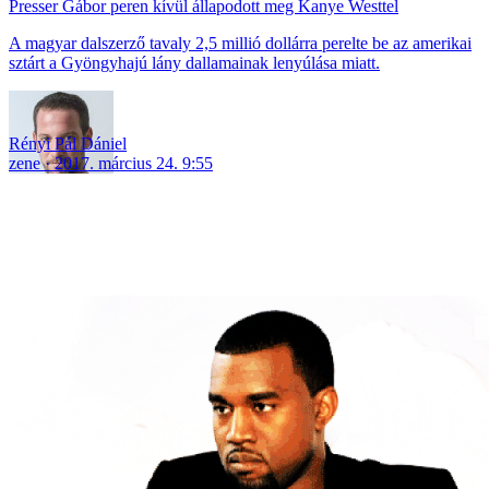
Presser Gábor peren kívül állapodott meg Kanye Westtel
A magyar dalszerző tavaly 2,5 millió dollárra perelte be az amerikai
sztárt a Gyöngyhajú lány dallamainak lenyúlása miatt.
Rényi Pál Dániel
zene
2017. március 24. 9:55