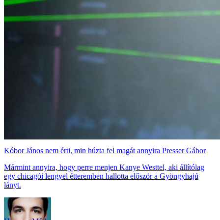
Kóbor János nem érti, min húzta fel magát annyira Presser Gábor
Mármint annyira, hogy perre menjen Kanye Westtel, aki állítólag
egy chicagói lengyel étteremben hallotta először a Gyöngyhajú
lányt.