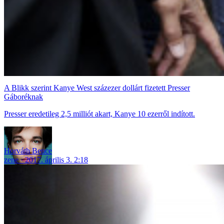
A Blikk szerint Kanye West százezer dollárt fizetett Presser
Gáboréknak
Presser eredetileg 2,5 milliót akart, Kanye 10 ezerről indított.
Horváth Bence
zene
2017. április 3. 2:18