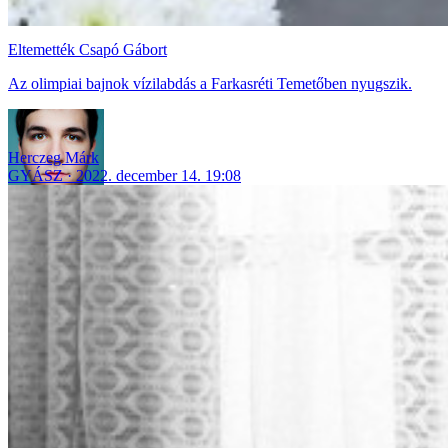
Eltemették Csapó Gábort
Az olimpiai bajnok vízilabdás a Farkasréti Temetőben nyugszik.
Herczeg Márk
GYÁSZ
2022. december 14. 19:08