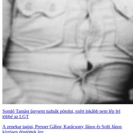
Somló Tamást úgysem tudnák pótolni, ezért inkább nem lép fel
többé az LGT
A zenekar tagjai, Presser Gábor, Karácsony János és Solti János
közösen döntöttek így.