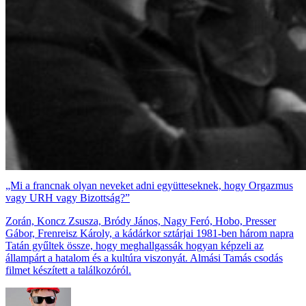
„Mi a francnak olyan neveket adni együtteseknek, hogy Orgazmus
vagy URH vagy Bizottság?”
Zorán, Koncz Zsusza, Bródy János, Nagy Feró, Hobo, Presser
Gábor, Frenreisz Károly, a kádárkor sztárjai 1981-ben három napra
Tatán gyűltek össze, hogy meghallgassák hogyan képzeli az
állampárt a hatalom és a kultúra viszonyát. Almási Tamás csodás
filmet készített a találkozóról.