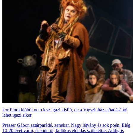
Pinokkióból nem lesz igazi kisfiú, de a Vígszínház előadásából
lehet igazi siker
Presser Gábor, sztárparádé, zenekar. Nagy látvány és sok poén. Elég
10-20 évet várni, és kiderül, kultikus előadás született-e. Addig is