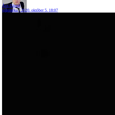
Ács Dániel
videotéka
2020. október 5. 18:07