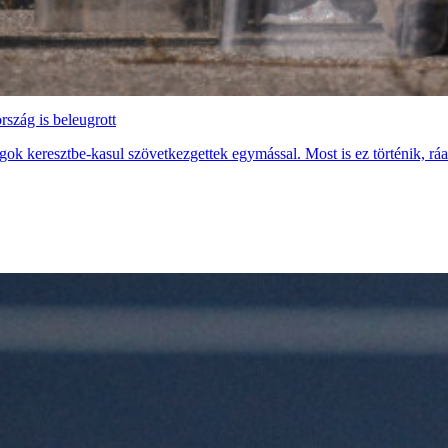
szág is beleugrott
gok keresztbe-kasul szövetkezgettek egymással. Most is ez történik, rá