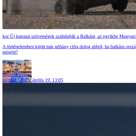
Új katonai szövetségek szabdalják a Balkánt, az egyikbe Magyaror
A történelemben kijött már néhány cifra dolog abból, ha balkáni orszá
mögött?
Németh Ferenc
külföld
2025. április 19. 13:05