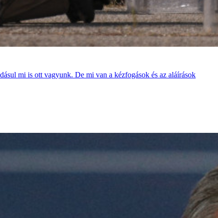
adásul mi is ott vagyunk. De mi van a kézfogások és az aláírások