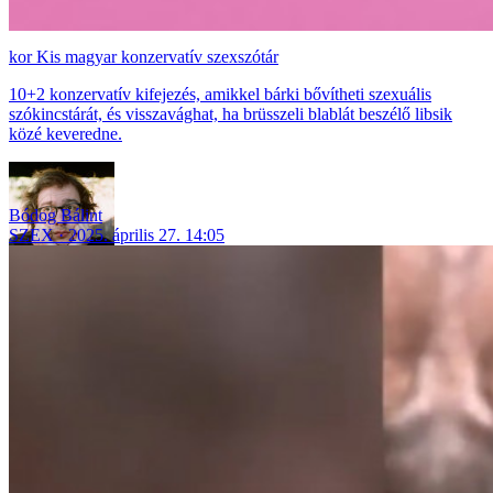
Kis magyar konzervatív szexszótár
10+2 konzervatív kifejezés, amikkel bárki bővítheti szexuális
szókincstárát, és visszavághat, ha brüsszeli blablát beszélő libsik
közé keveredne.
Bódog Bálint
SZEX
2025. április 27. 14:05