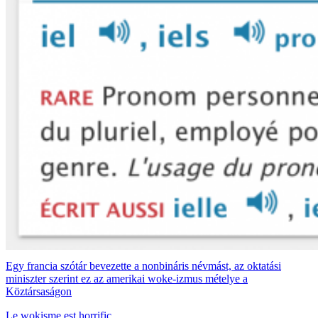
Egy francia szótár bevezette a nonbináris névmást, az oktatási
miniszter szerint ez az amerikai woke-izmus mételye a
Köztársaságon
Le wokisme est horrific.