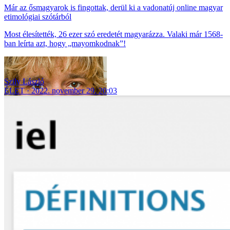
Már az ősmagyarok is fingottak, derül ki a vadonatúj online magyar
etimológiai szótárból
Most élesítették, 26 ezer szó eredetét magyarázza. Valaki már 1568-
ban leírta azt, hogy „mayomkodnak”!
Szily László
ÉLET
2022. november 29. 20:03