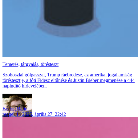
Temetés, tárgyalás, törésteszt
Szoboszlai gólpasszai, Trump ráébredése, az amerikai jogállamiság
töréstesztje, a fóti Fidesz eltűnése és Justin Bieber megmenése a 444
napindító hírlevelében.
Bódog Bálint
reggel 4
2025. április 27. 22:42