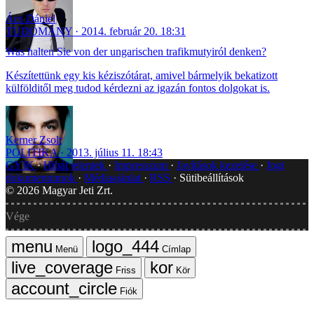
Ács Dániel
TUDOMÁNY
2014. február 20. 18:31
Was halten Sie von der ungarischen trafikmutyiról denken?
Készítettünk egy kis kéziszótárat, amivel bármelyik bekatizott
külfölditől meg tudod kérdezni az igazán fontos dolgokat is.
Kerner Zsolt
POLITIKA
2013. július 11. 18:43
GYIK
Hibát jelentek
Impresszum
Javítások kezelése
Jogi
dokumentumok
Médiaajánlat
RSS
Sütibeállítások
©
2026
Magyar Jeti Zrt.
Vége
Menü
Címlap
Friss
Kör
Fiók