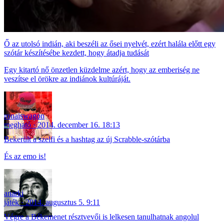
Ő az utolsó indián, aki beszéli az ősei nyelvét, ezért halála előtt egy
szótár készítésébe kezdett, hogy átadja tudását
Egy kitartó nő önzetlen küzdelme azért, hogy az emberiség ne
veszítse el örökre az indiánok kultúráját.
ronaiswagon
megható
2014. december 16. 18:13
Bekerült a szelfi és a hashtag az új Scrabble-szótárba
És az emo is!
anarki
játék
2014. augusztus 5. 9:11
Végre a Békemenet résztvevői is lelkesen tanulhatnak angolul