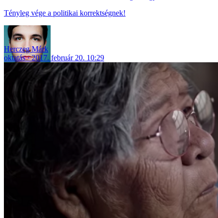
Tényleg vége a politikai korrektségnek!
Herczeg Márk
oktatás
2017. február 20. 10:29