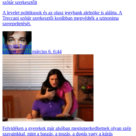
szótár szerkesztőit
A levelet politikusok és az olasz jegybank alelnöke is aláírta. A
Treccani szótár szerkesztői korábban megvédték a szinonima
szerepeltetését.
Horváth Bence
külföld
2021. március 6. 6:44
Felvidéken a gyerekek már alsóban megismerkedhetnek olyan szép
szavainkkal, mint a baszás, a toszás, a dugás vagy a kúrás