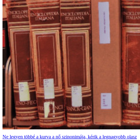
Ne legyen többé a kurva a nő szinonimája, kérik a legnagyobb olasz