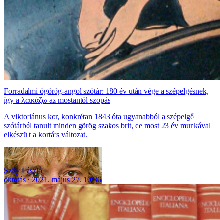
Forradalmi ógörög-angol szótár: 180 év után vége a szépelgésnek,
így a λαικάζω az mostantól szopás
A viktoriánus kor, konkrétan 1843 óta ugyanabból a szépelgő
szótárból tanult minden görög szakos brit, de most 23 év munkával
elkészült a kortárs változat.
Szily László
oktatás
2021. május 27. 10:36