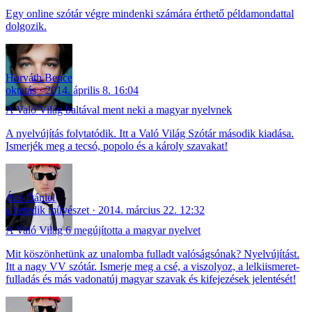
Egy online szótár végre mindenki számára érthető példamondattal
dolgozik.
Horváth Bence
oktatás
2014. április 8. 16:04
A Való Világ baltával ment neki a magyar nyelvnek
A nyelvújítás folytatódik. Itt a Való Világ Szótár második kiadása.
Ismerjék meg a tecsó, popolo és a károly szavakat!
Ács Dániel
a hetedik művészet
2014. március 22. 12:32
A Való Világ 6 megújította a magyar nyelvet
Mit köszönhetünk az unalomba fulladt valóságsónak? Nyelvújítást.
Itt a nagy VV szótár. Ismerje meg a csé, a viszolyoz, a lelkiismeret-
fulladás és más vadonatúj magyar szavak és kifejezések jelentését!