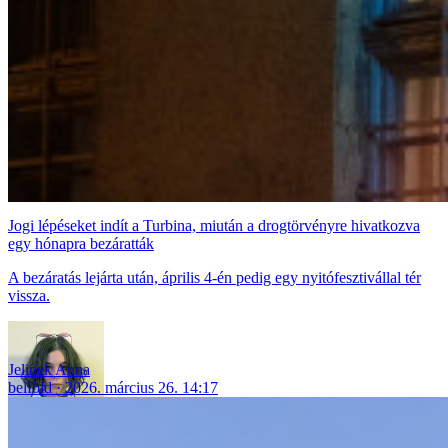
Jogi lépéseket indít a Turbina, miután a drogtörvényre hivatkozva
egy hónapra bezáratták
A bezáratás lejárta után, április 4-én pedig egy nyitófesztivállal tér
vissza.
Jelinek Anna
belföld
2026. március 26. 14:17