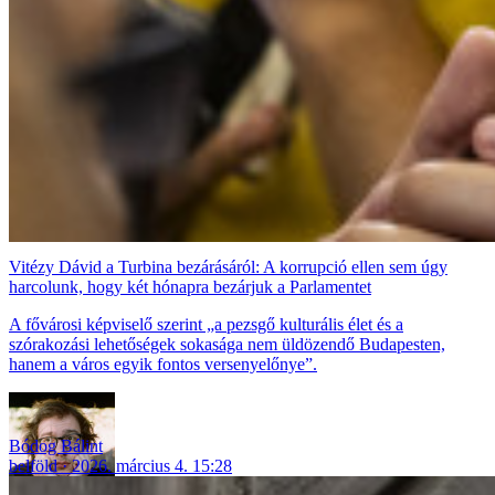
Vitézy Dávid a Turbina bezárásáról: A korrupció ellen sem úgy
harcolunk, hogy két hónapra bezárjuk a Parlamentet
A fővárosi képviselő szerint „a pezsgő kulturális élet és a
szórakozási lehetőségek sokasága nem üldözendő Budapesten,
hanem a város egyik fontos versenyelőnye”.
Bódog Bálint
belföld
2026. március 4. 15:28