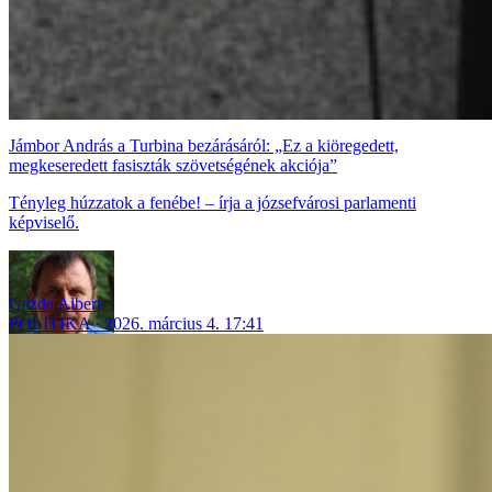
Jámbor András a Turbina bezárásáról: „Ez a kiöregedett,
megkeseredett fasiszták szövetségének akciója”
Tényleg húzzatok a fenébe! – írja a józsefvárosi parlamenti
képviselő.
Gazda Albert
POLITIKA
2026. március 4. 17:41