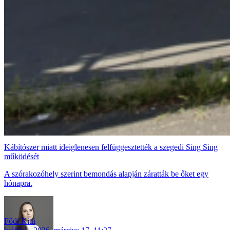
Kábítószer miatt ideiglenesen felfüggesztették a szegedi Sing Sing
működését
A szórakozóhely szerint bemondás alapján záratták be őket egy
hónapra.
Fődi Kitti