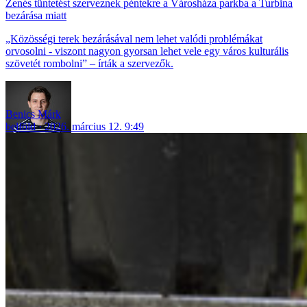
Zenés tüntetést szerveznek péntekre a Városháza parkba a Turbina
bezárása miatt
„Közösségi terek bezárásával nem lehet valódi problémákat
orvosolni - viszont nagyon gyorsan lehet vele egy város kulturális
szövetét rombolni” – írták a szervezők.
Benics Márk
belföld
2026. március 12. 9:49