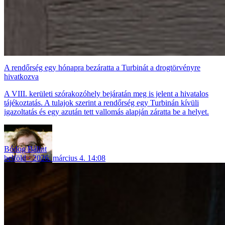
A rendőrség egy hónapra bezáratta a Turbinát a drogtörvényre
hivatkozva
A VIII. kerületi szórakozóhely bejáratán meg is jelent a hivatalos
tájékoztatás. A tulajok szerint a rendőrség egy Turbinán kívüli
igazoltatás és egy azután tett vallomás alapján záratta be a helyet.
Bódog Bálint
belföld
2026. március 4. 14:08