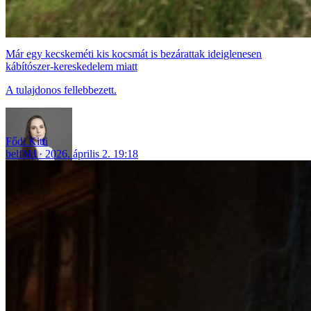
Már egy kecskeméti kis kocsmát is bezárattak ideiglenesen
kábítószer-kereskedelem miatt
A tulajdonos fellebbezett.
Fődi Kitti
belföld
2026. április 2. 19:18