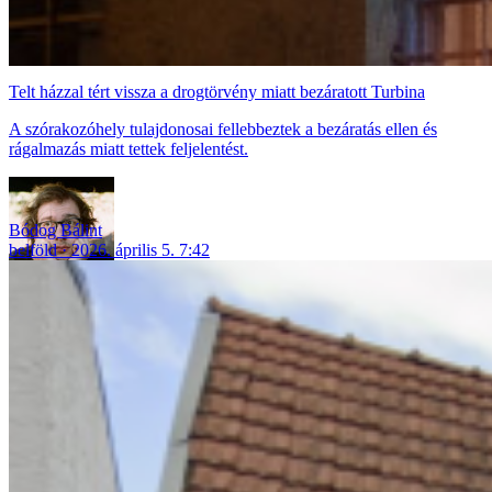
Telt házzal tért vissza a drogtörvény miatt bezáratott Turbina
A szórakozóhely tulajdonosai fellebbeztek a bezáratás ellen és
rágalmazás miatt tettek feljelentést.
Bódog Bálint
belföld
2026. április 5. 7:42