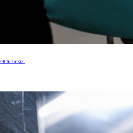
lt-futárokra.