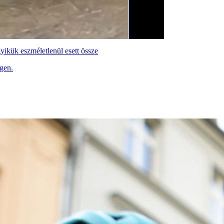
gyikük eszméletlenül esett össze
gen.