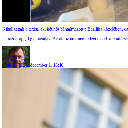
Kihallgatták a taxist, aki két nőt bántalmazott a Bazilika közelében, e
Garázdasággal gyanúsítják. Az áldozatok nem jelentkeztek a rendőrsé
Gazda Albert
belföld
2025. december 1. 16:46