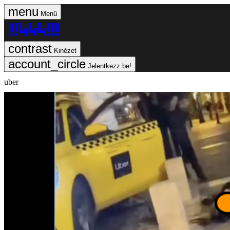
Menü
Kinézet
Jelentkezz be!
uber