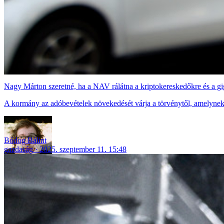
Nagy Márton szeretné, ha a NAV rálátna a kriptokereskedőkre és a g
A kormány az adóbevételek növekedését várja a törvénytől, amelynek 
Bódog Bálint
gazdaság
2025. szeptember 11. 15:48