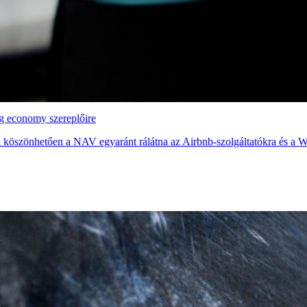
ig economy szereplőire
köszönhetően a NAV egyaránt rálátna az Airbnb-szolgáltatókra és a Wo