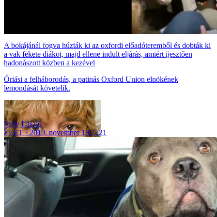
A bokájánál fogva húzták ki az oxfordi előadóteremből és dobták ki
a vak fekete diákot, majd ellene indult eljárás, amiért ijesztően
hadonászott közben a kezével
Óriási a felháborodás, a patinás Oxford Union elnökének
lemondását követelik.
Szily László
ÉLET
2019. november 18. 5:21