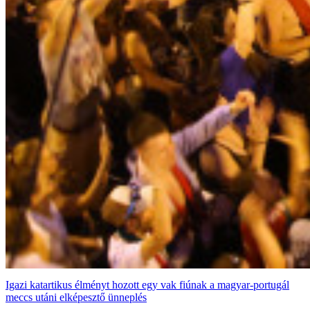
Igazi katartikus élményt hozott egy vak fiúnak a magyar-portugál
meccs utáni elképesztő ünneplés