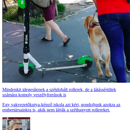
Mindenkit idegesítenek a szétdobált rollerek, de a látássérültek
számára komoly veszélyforrások is
Egy vakvezetőkutya-képző iskola azt kéri, gondoljunk azokra az
embertársainkra is, akik nem látják a széthagyott rollereket.