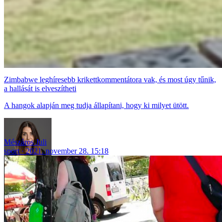
Zimbabwe leghíresebb krikettkommentátora vak, és most úgy tűnik,
a hallását is elveszítheti
A hangok alapján meg tudja állapítani, hogy ki milyet ütött.
Mészáros Juli
sport
2021. november 28. 15:18