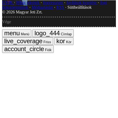
GYIK
Hibát jelentek
Impresszum
Javítások kezelése
Jogi
dokumentumok
Médiaajánlat
RSS
Sütibeállítások
©
2026
Magyar Jeti Zrt.
Vége
Menü
Címlap
Friss
Kör
Fiók