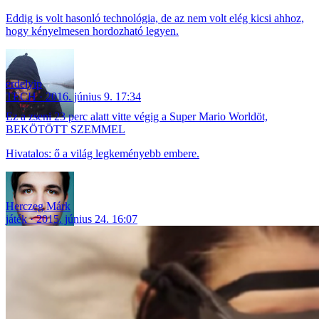
Eddig is volt hasonló technológia, de az nem volt elég kicsi ahhoz,
hogy kényelmesen hordozható legyen.
erdelyip
TECH
2016. június 9. 17:34
Ez a zseni 23 perc alatt vitte végig a Super Mario Worldöt,
BEKÖTÖTT SZEMMEL
Hivatalos: ő a világ legkeményebb embere.
Herczeg Márk
játék
2015. június 24. 16:07