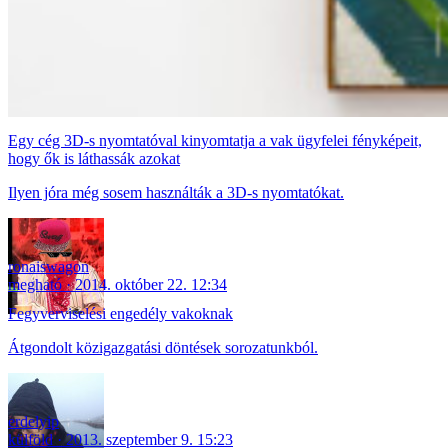
Egy cég 3D-s nyomtatóval kinyomtatja a vak ügyfelei fényképeit,
hogy ők is láthassák azokat
Ilyen jóra még sosem használták a 3D-s nyomtatókat.
ronaiswagon
megható
2014. október 22. 12:34
Fegyverviselési engedély vakoknak
Átgondolt közigazgatási döntések sorozatunkból.
erdelyip
külföld
2013. szeptember 9. 15:23