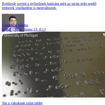
Boldizsár szerint a győzelmek hatására még az utcán neki segítő
emberek viselkedése is megváltozott.
Czinkóczi Sándor
futball
2016. június 23. 8:13
Jön a vakoknak szánt tablet