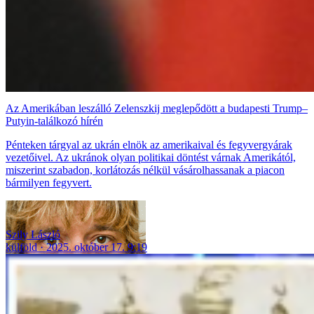
Az Amerikában leszálló Zelenszkij meglepődött a budapesti Trump–
Putyin-találkozó hírén
Pénteken tárgyal az ukrán elnök az amerikaival és fegyvergyárak
vezetőivel. Az ukránok olyan politikai döntést várnak Amerikától,
miszerint szabadon, korlátozás nélkül vásárolhassanak a piacon
bármilyen fegyvert.
Szily László
külföld
2025. október 17. 9:19