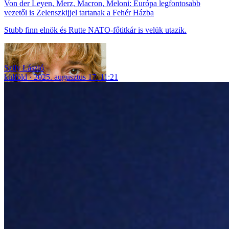
Von der Leyen, Merz, Macron, Meloni: Európa legfontosabb
vezetői is Zelenszkijjel tartanak a Fehér Házba
Stubb finn elnök és Rutte NATO-főtitkár is velük utazik.
Szily László
külföld
2025. augusztus 17. 11:21