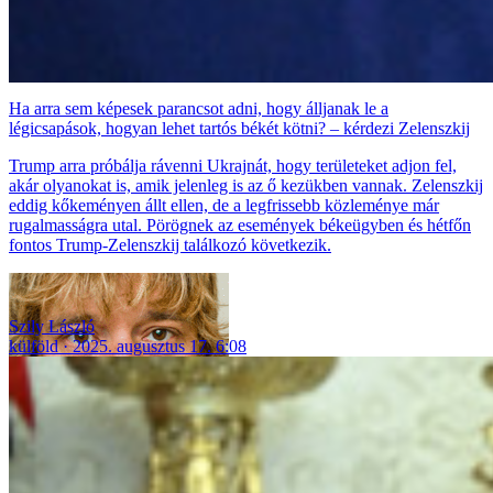
Ha arra sem képesek parancsot adni, hogy álljanak le a
légicsapások, hogyan lehet tartós békét kötni? – kérdezi Zelenszkij
Trump arra próbálja rávenni Ukrajnát, hogy területeket adjon fel,
akár olyanokat is, amik jelenleg is az ő kezükben vannak. Zelenszkij
eddig kőkeményen állt ellen, de a legfrissebb közleménye már
rugalmasságra utal. Pörögnek az események békeügyben és hétfőn
fontos Trump-Zelenszkij találkozó következik.
Szily László
külföld
2025. augusztus 17. 6:08