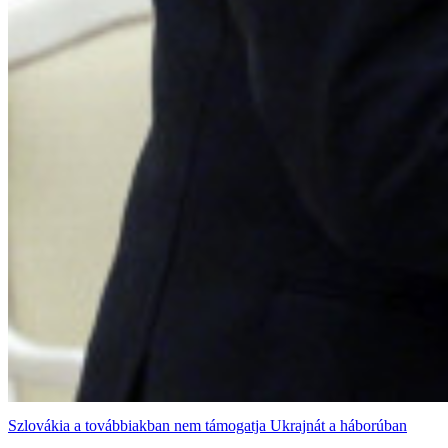
Szlovákia a továbbiakban nem támogatja Ukrajnát a háborúban