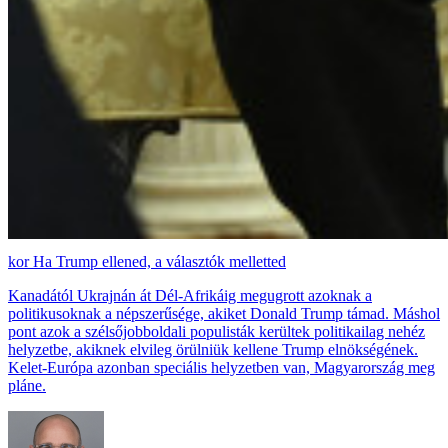
Ha Trump ellened, a választók melletted
Kanadától Ukrajnán át Dél-Afrikáig megugrott azoknak a
politikusoknak a népszerűsége, akiket Donald Trump támad. Máshol
pont azok a szélsőjobboldali populisták kerültek politikailag nehéz
helyzetbe, akiknek elvileg örülniük kellene Trump elnökségének.
Kelet-Európa azonban speciális helyzetben van, Magyarország meg
pláne.