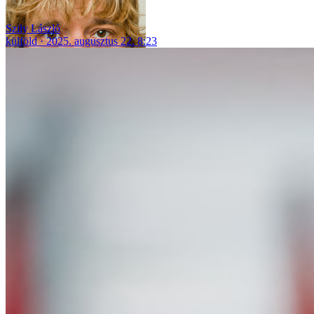
Szily László
külföld
2025. augusztus 22. 8:23