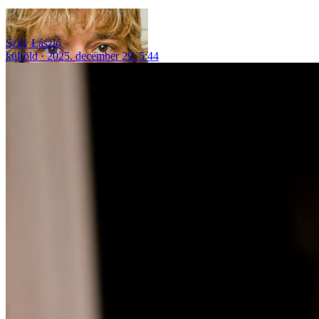
Szily László
külföld
2025. december 29. 5:44