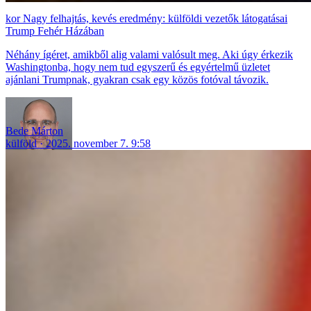
Nagy felhajtás, kevés eredmény: külföldi vezetők látogatásai
Trump Fehér Házában
Néhány ígéret, amikből alig valami valósult meg. Aki úgy érkezik
Washingtonba, hogy nem tud egyszerű és egyértelmű üzletet
ajánlani Trumpnak, gyakran csak egy közös fotóval távozik.
Bede Márton
külföld
2025. november 7. 9:58