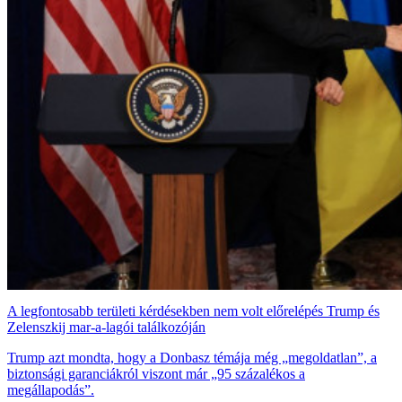
A legfontosabb területi kérdésekben nem volt előrelépés Trump és
Zelenszkij mar-a-lagói találkozóján
Trump azt mondta, hogy a Donbasz témája még „megoldatlan”, a
biztonsági garanciákról viszont már „95 százalékos a
megállapodás”.