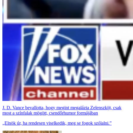
J. D. Vance bevallotta, hogy megint megalázta Zelenszkijt, csak
most a színfalak mögött, csendőrhumor formájában
„Elnök úr, ha rendesen viselkedik, meg se fogok szólalni.”