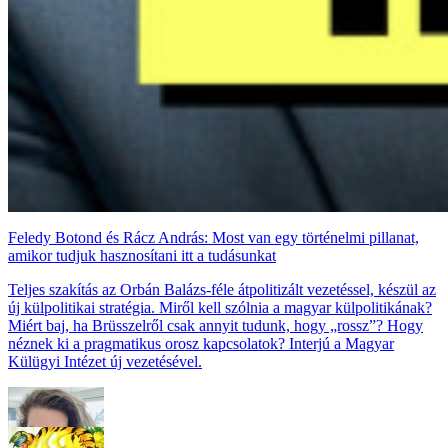
Feledy Botond és Rácz András: Most van egy történelmi pillanat,
amikor tudjuk hasznosítani itt a tudásunkat
Teljes szakítás az Orbán Balázs-féle átpolitizált vezetéssel, készül az
új külpolitikai stratégia. Miről kell szólnia a magyar külpolitikának?
Miért baj, ha Brüsszelről csak annyit tudunk, hogy „rossz”? Hogy
néznek ki a pragmatikus orosz kapcsolatok? Interjú a Magyar
Külügyi Intézet új vezetésével.