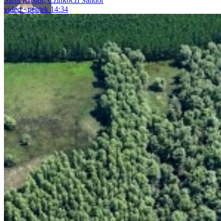
Sárdi Kristóf
,
Czinkóczi Sándor
video
péntek 14:34