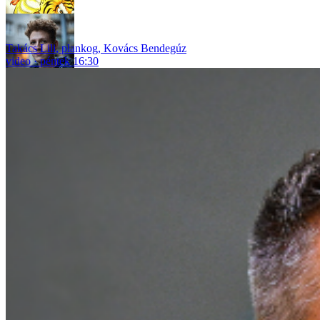
Takács Lili
,
plankog
,
Kovács Bendegúz
video
péntek 16:30