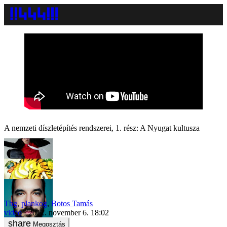
A nemzeti díszletépítés rendszerei, 1. rész: A Nyugat kultusza
Tbg
,
plankog
,
Botos Tamás
video
2017. november 6. 18:02
Megosztás