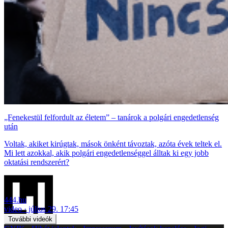
„Fenekestül felfordult az életem” – tanárok a polgári engedetlenség
után
Voltak, akiket kirúgtak, mások önként távoztak, azóta évek teltek el.
Mi lett azokkal, akik polgári engedetlenséggel álltak ki egy jobb
oktatási rendszerért?
444.hu
video
július 29. 17:45
További videók