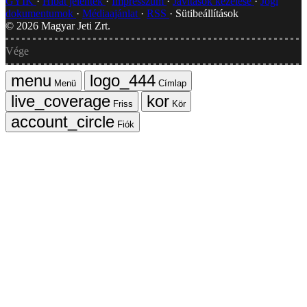
GYIK
Hibát jelentek
Impresszum
Javítások kezelése
Jogi
dokumentumok
Médiaajánlat
RSS
Sütibeállítások
©
2026
Magyar Jeti Zrt.
Vége
Menü
Címlap
Friss
Kör
Fiók