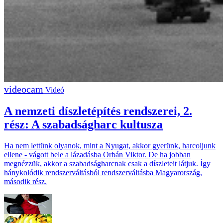
Videó
A nemzeti díszletépítés rendszerei, 2.
rész: A szabadságharc kultusza
Ha nem lettünk olyanok, mint a Nyugat, akkor gyerünk, harcoljunk
ellene - vágott bele a lázadásba Orbán Viktor. De ha jobban
megnézzük, akkor a szabadságharcnak csak a díszleteit látjuk. Így
hánykolódik rendszerváltásból rendszerváltásba Magyarország,
második rész.