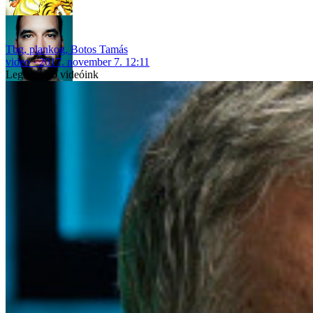
Tbg
,
plankog
,
Botos Tamás
video
2017. november 7. 12:11
Legfrissebb videóink