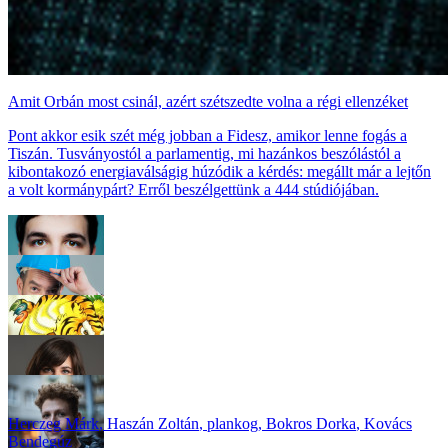
Amit Orbán most csinál, azért szétszedte volna a régi ellenzéket
Pont akkor esik szét még jobban a Fidesz, amikor lenne fogás a
Tiszán. Tusványostól a parlamentig, mi hazánkos beszólástól a
kibontakozó energiaválságig húzódik a kérdés: megállt már a lejtőn
a volt kormánypárt? Erről beszélgettünk a 444 stúdiójában.
Herczeg Márk
,
Haszán Zoltán
,
plankog
,
Bokros Dorka
,
Kovács
Bendegúz