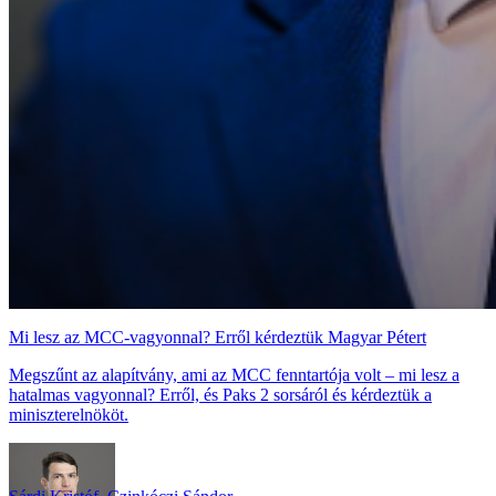
Mi lesz az MCC-vagyonnal? Erről kérdeztük Magyar Pétert
Megszűnt az alapítvány, ami az MCC fenntartója volt – mi lesz a
hatalmas vagyonnal? Erről, és Paks 2 sorsáról és kérdeztük a
miniszterelnököt.