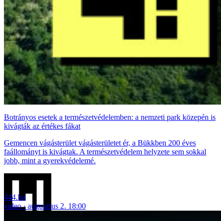
Botrányos esetek a természetvédelemben: a nemzeti park közepén is
kivágták az értékes fákat
Gemencen vágásterület vágásterületet ér, a Bükkben 200 éves
faállományt is kivágtak. A természetvédelem helyzete sem sokkal
jobb, mint a gyerekvédelemé.
444.hu
video
augusztus 2. 18:00