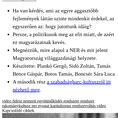
Ha van kérdés, ami az egyre aggasztóbb
fejlemények láttán szinte mindenkit érdekel, az
egyszerűen az: hogy jutottunk idáig?
Persze, a politikusok meg az elit miatt, de azért
ez magyarázatnak kevés.
Megnézzük, mire alapul a NER és mit jelent
Magyarország világgazdasági helyzete.
Készítette: Plankó Gergő, Sidó Zoltán, Tamás
Bence Gáspár, Botos Tamás, Boncsér Sára Luca
A második rész
a szabadságharc-kultuszról itt
nézhető meg
.
video
fidesz
nemzeti együttműködés rendszere
rendszer
rakománykultusz
ner
nyugat
kapitalizmus
rendszerváltás
video
Kapcsolódó cikkek