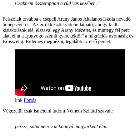
Csaknem összeroppan a rúd vas kezében.”
Felszólalt továbbá a csepeli Arany János Általános Iskola névadó
ünnepségén is. Az erről készült videón látható, ahogy kiáll a
kisiskolások elé, elszaval egy Arany-idézetet, és mintegy fél perc
alatt eljut a „ragyogó szemű gyerekektől” a migrációs nyomásig és
Brüsszelig. Érdemes megnézni, legalább az első percet.
Forrás
Végezetül csak ismételni tudom Németh Szilárd szavait:
persze, soha nem volt könnyű magyarként élni.