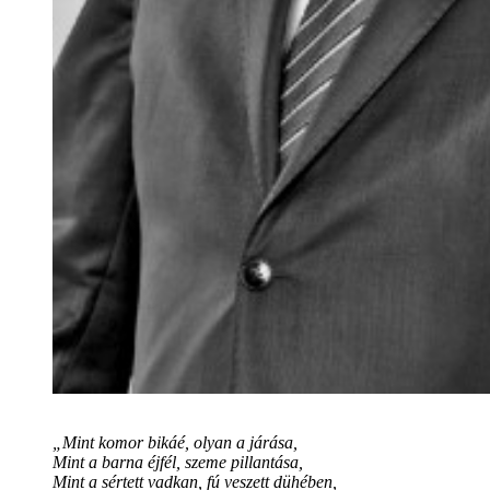
„Mint komor bikáé, olyan a járása,
Mint a barna éjfél, szeme pillantása,
Mint a sértett vadkan, fú veszett dühében,