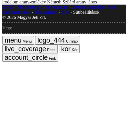
irodalom
arany-emlékév
Németh Szilárd
arany jános
GYIK
Hibát jelentek
Impresszum
Javítások kezelése
Jogi
dokumentumok
Médiaajánlat
RSS
Sütibeállítások
©
2026
Magyar Jeti Zrt.
Vége
Menü
Címlap
Friss
Kör
Fiók