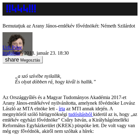
Bemutatjuk az Arany János-emlékév fővédnökét: Németh Szilárdot
Urfi Péter
irodalom
2018. január 23. 18:30
Megosztás
„a szó szívébe nyilallik,
És olyat döbben rá, hogy kivűl is hallik.”
Az Országgyűlés és a Magyar Tudományos Akadémia 2017-et
Arany János-emlékévvé nyilvánította, amelynek fővédnöke Lovász
László az MTA elnöke lett -
írta
az MTI annak idején. A
megnyitóról szóló hírügynökségi
tudósításból
kiderül az is, hogy „az
emlékév egyházi fővédnöke” Csűry István, a Királyhágómelléki
Református Egyházkerület (KREK) püspöke lett. De volt vagy van
még egy fővédnök, akiről nem szóltak a hírek: