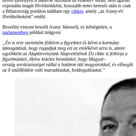
híven szerényen a háttérbe húzódott az emlékév során, nem igazán
exponálta magát fővédnökként, hosszabb netes keresés után is csak
a Biharország portálon találtam egy
cikket
, amely „az Arany-év
fővédnökeként” említi.
Beszélni viszont beszélt Arany Jánosról, ez kétségtelen, a
parlamentben
például imígyen:
„Én is erre szeretném fölhívni a figyelmet és kérni a kormány
támogatását, hogy ragadjuk meg ezt az emlékévet arra is, amire
egyébként az Alaptörvényünk Alapvetésének D) cikke is felhívja a
figyelmünket, illetve kötelez bennünket, hogy Magyar­
ország sorsközösséget vállal a határon túli magyarokkal, és elősegíti
az ő szülőföldön való maradásukat, boldogulásukat.”