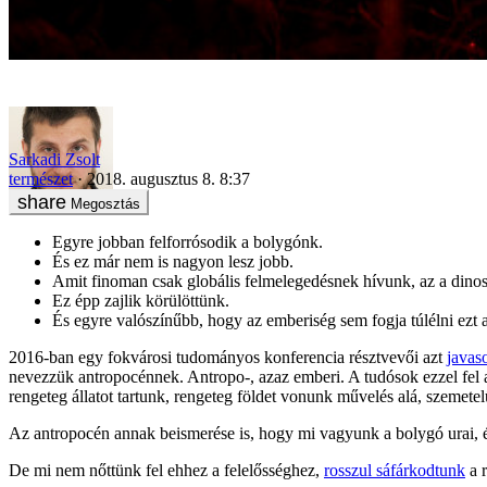
Túlvagyunk már azon, hogy ezt finoman csak globális felmelegedésn
Sarkadi Zsolt
természet
2018. augusztus 8. 8:37
Megosztás
Egyre jobban felforrósodik a bolygónk.
És ez már nem is nagyon lesz jobb.
Amit finoman csak globális felmelegedésnek hívunk, az a dinos
Ez épp zajlik körülöttünk.
És egyre valószínűbb, hogy az emberiség sem fogja túlélni ezt a
2016-ban egy fokvárosi tudományos konferencia résztvevői azt
javas
nevezzük antropocénnek. Antropo-, azaz emberi. A tudósok ezzel fel
rengeteg állatot tartunk, rengeteg földet vonunk művelés alá, szeme
Az antropocén annak beismerése is, hogy mi vagyunk a bolygó urai, és 
De mi nem nőttünk fel ehhez a felelősséghez,
rosszul sáfárkodtunk
a r