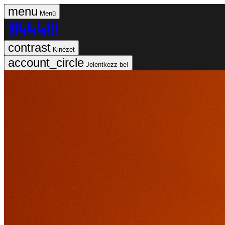
Menü
Kinézet
Jelentkezz be!