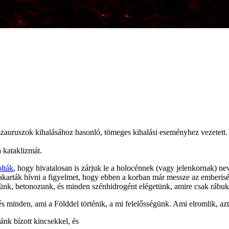
ek hívjuk
zauruszok kihalásához hasonló, tömeges kihalási eseményhez vezetett.
 kataklizmát.
olták
, hogy hivatalosan is zárjuk le a holocénnek (vagy jelenkornak) nev
 akarták hívni a figyelmet, hogy ebben a korban már messze az emberis
telünk, betonozunk, és minden szénhidrogént elégetünk, amire csak rábu
minden, ami a Földdel történik, a mi felelősségünk. Ami elromlik, azt m
ánk bízott kincsekkel, és