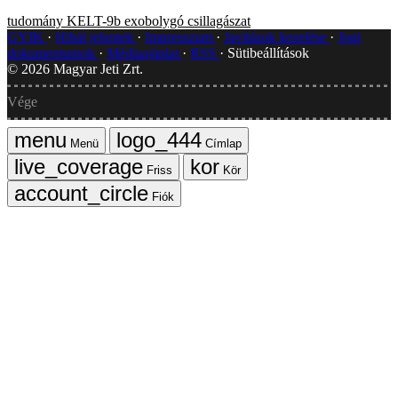
tudomány
KELT-9b
exobolygó
csillagászat
GYIK
Hibát jelentek
Impresszum
Javítások kezelése
Jogi
dokumentumok
Médiaajánlat
RSS
Sütibeállítások
©
2026
Magyar Jeti Zrt.
Vége
Menü
Címlap
Friss
Kör
Fiók