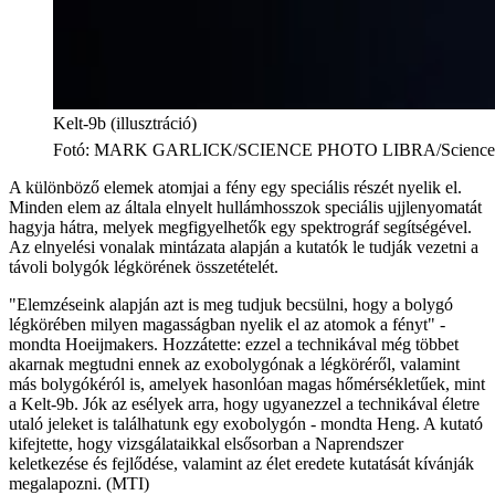
Kelt-9b (illusztráció)
Fotó
:
MARK GARLICK/SCIENCE PHOTO LIBRA/Science Ph
A különböző elemek atomjai a fény egy speciális részét nyelik el.
Minden elem az általa elnyelt hullámhosszok speciális ujjlenyomatát
hagyja hátra, melyek megfigyelhetők egy spektrográf segítségével.
Az elnyelési vonalak mintázata alapján a kutatók le tudják vezetni a
távoli bolygók légkörének összetételét.
"Elemzéseink alapján azt is meg tudjuk becsülni, hogy a bolygó
légkörében milyen magasságban nyelik el az atomok a fényt" -
mondta Hoeijmakers. Hozzátette: ezzel a technikával még többet
akarnak megtudni ennek az exobolygónak a légköréről, valamint
más bolygókéról is, amelyek hasonlóan magas hőmérsékletűek, mint
a Kelt-9b. Jók az esélyek arra, hogy ugyanezzel a technikával életre
utaló jeleket is találhatunk egy exobolygón - mondta Heng. A kutató
kifejtette, hogy vizsgálataikkal elsősorban a Naprendszer
keletkezése és fejlődése, valamint az élet eredete kutatását kívánják
megalapozni. (MTI)