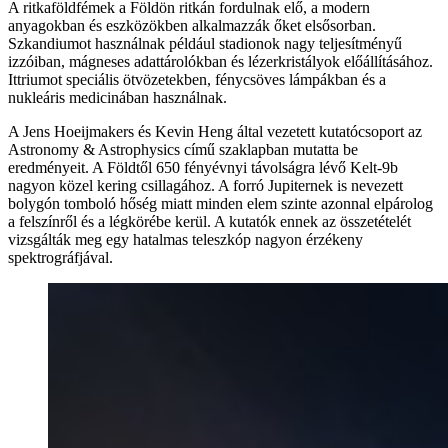
A ritkaföldfémek a Földön ritkán fordulnak elő, a modern
anyagokban és eszközökben alkalmazzák őket elsősorban.
Szkandiumot használnak például stadionok nagy teljesítményű
izzóiban, mágneses adattárolókban és lézerkristályok előállításához.
Ittriumot speciális ötvözetekben, fénycsöves lámpákban és a
nukleáris medicinában használnak.
A Jens Hoeijmakers és Kevin Heng által vezetett kutatócsoport az
Astronomy & Astrophysics című szaklapban mutatta be
eredményeit. A Földtől 650 fényévnyi távolságra lévő Kelt-9b
nagyon közel kering csillagához. A forró Jupiternek is nevezett
bolygón tomboló hőség miatt minden elem szinte azonnal elpárolog
a felszínről és a légkörébe kerül. A kutatók ennek az összetételét
vizsgálták meg egy hatalmas teleszkóp nagyon érzékeny
spektrográfjával.