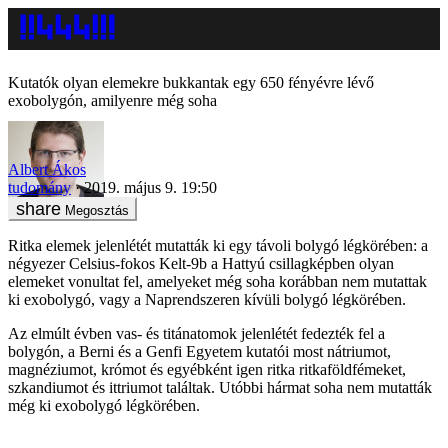
Kutatók olyan elemekre bukkantak egy 650 fényévre lévő
exobolygón, amilyenre még soha
Albert Ákos
tudomány
2019. május 9. 19:50
Megosztás
Ritka elemek jelenlétét mutatták ki egy távoli bolygó légkörében: a
négyezer Celsius-fokos Kelt-9b a Hattyú csillagképben olyan
elemeket vonultat fel, amelyeket még soha korábban nem mutattak
ki exobolygó, vagy a Naprendszeren kívüli bolygó légkörében.
Az elmúlt évben vas- és titánatomok jelenlétét fedezték fel a
bolygón, a Berni és a Genfi Egyetem kutatói most nátriumot,
magnéziumot, krómot és egyébként igen ritka ritkaföldfémeket,
szkandiumot és ittriumot találtak. Utóbbi hármat soha nem mutatták
még ki exobolygó légkörében.