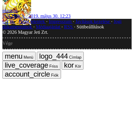
plankog
POLITIKA
2019. május 30. 12:23
GYIK
Hibát jelentek
Impresszum
Javítások kezelése
Jogi
dokumentumok
Médiaajánlat
RSS
Sütibeállítások
©
2026
Magyar Jeti Zrt.
Vége
Menü
Címlap
Friss
Kör
Fiók