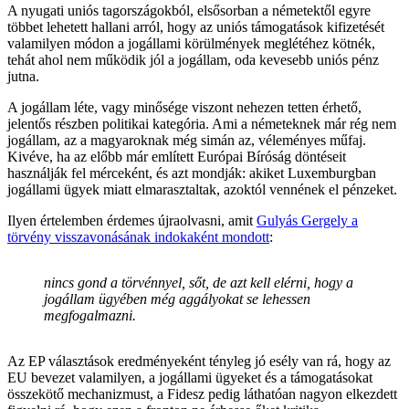
A nyugati uniós tagországokból, elsősorban a németektől egyre
többet lehetett hallani arról, hogy az uniós támogatások kifizetését
valamilyen módon a jogállami körülmények meglétéhez kötnék,
tehát ahol nem működik jól a jogállam, oda kevesebb uniós pénz
jutna.
A jogállam léte, vagy minősége viszont nehezen tetten érhető,
jelentős részben politikai kategória. Ami a németeknek már rég nem
jogállam, az a magyaroknak még simán az, véleményes műfaj.
Kivéve, ha az előbb már említett Európai Bíróság döntéseit
használják fel mérceként, és azt mondják: akiket Luxemburgban
jogállami ügyek miatt elmarasztaltak, azoktól vennének el pénzeket.
Ilyen értelemben érdemes újraolvasni, amit
Gulyás Gergely a
törvény visszavonásának indokaként mondott
:
nincs gond a törvénnyel, sőt, de azt kell elérni, hogy a
jogállam ügyében még aggályokat se lehessen
megfogalmazni.
Az EP választások eredményeként tényleg jó esély van rá, hogy az
EU bevezet valamilyen, a jogállami ügyeket és a támogatásokat
összekötő mechanizmust, a Fidesz pedig láthatóan nagyon elkezdett