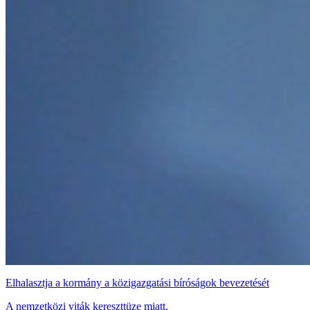
Elhalasztja a kormány a közigazgatási bíróságok bevezetését
A nemzetközi viták kereszttüze miatt.