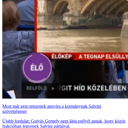
Most már nem tetszenek annyira a kormánynak Salvini
szövetségesei
Újabb fordulat: Gulyás Gergely nem látja esélyét annak, hogy közös
frakcióban legyenek Salvini pártjával.