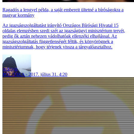
Ragadós a lengyel példa, a saját embereit ültetné a bíróságokra a
magyar kormány
Az igazságszolgáltatást irányító Országos Bírósági Hivatal 15
oldalas elemzésben szedi szét az igazságügyi minisztérium tervét,
pedig ők aztán nehezen vádolhatóak ellenzéki elhajlással. Az
igazságszolgáltatás függetlenségét féltik, és könyörögnek a
minisztériumnak, hogy térjenek vissza a tárgyalóasztalhoz.
erdelyip
POLITIKA
2017. július 31. 4:20