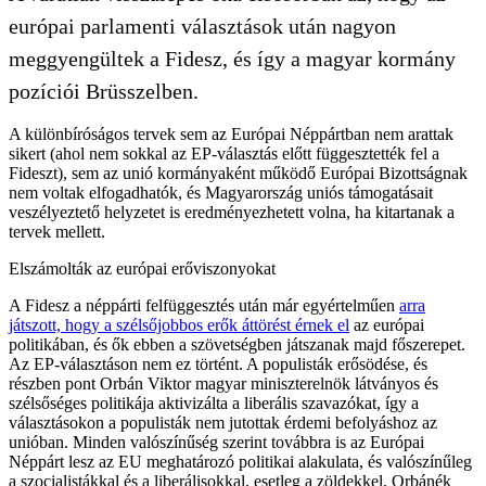
európai parlamenti választások után nagyon
meggyengültek a Fidesz, és így a magyar kormány
pozíciói Brüsszelben.
A különbíróságos tervek sem az Európai Néppártban nem arattak
sikert (ahol nem sokkal az EP-választás előtt függesztették fel a
Fideszt), sem az unió kormányaként működő Európai Bizottságnak
nem voltak elfogadhatók, és Magyarország uniós támogatásait
veszélyeztető helyzetet is eredményezhetett volna, ha kitartanak a
tervek mellett.
Elszámolták az európai erőviszonyokat
A Fidesz a néppárti felfüggesztés után már egyértelműen
arra
játszott, hogy a szélsőjobbos erők áttörést érnek el
az európai
politikában, és ők ebben a szövetségben játszanak majd főszerepet.
Az EP-választáson nem ez történt. A populisták erősödése, és
részben pont Orbán Viktor magyar miniszterelnök látványos és
szélsőséges politikája aktivizálta a liberális szavazókat, így a
választásokon a populisták nem jutottak érdemi befolyáshoz az
unióban. Minden valószínűség szerint továbbra is az Európai
Néppárt lesz az EU meghatározó politikai alakulata, és valószínűleg
a szocialistákkal és a liberálisokkal, esetleg a zöldekkel, Orbánék