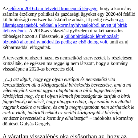
Az
először 2016-ban felvetett koncepció lényege
, hogy a kormány
számára érzékeny politikai és gazdasági ügyeket egy 2020-tól felálló
különbírósági rendszer hatáskörébe adnák, itt pedig részben
az
államigazgatásból, például a kormányhivatalokból átvett új bírák
ítélkeznének
. A 2018-as választási győzelem újra kétharmados
többséget hozott a Fidesznek, a
különbíróságok létrehozását
biztosító alkotmánymódosítás pedig az első dolog volt
, amit az új
kétharmaddal elfogadtak.
A tervezett rendszert hazai és nemzetközi szervezetek is részletesen
kritizálták, de egészen ma reggelig nem látszott, hogy a kormány
visszalépne a 2020-as bevezetés elől.
„(...) azt látjuk, hogy egy olyan európai és nemzetközi vita
kereszttüzében áll a közigazgatási bíráskodás bevezetése, ami a mi
véleményünk szerint ugyan alaptalanul a bírói függetlenséget
kérdőjelezi meg, de mi olyan kiemelt fontosságúnak tartjuk a bírói
függetlenség kérdését, hogy ahogyan eddig, úgy ezután is nyitottak
vagyunk ezekre a vitákra, és amíg megnyugtatóan nem zárhatóak le
ezek a viták, határidő nélkül az önálló közigazgatási bírósági
rendszer bevezetését a kormány elhalasztja”
– indokolta a kormány
döntését Gulyás Gergely.
A váratlan visszalépés oka elsősorban az, hogy az