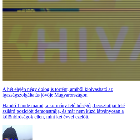
A hét elején négy dolog is történt, amiből kiolvasható az
igazságszolgáltatás jövője Magyarországon
Handó Tünde marad, a kormány felé hűségét, beosztottjai felé
szilárd pozícióit demonstrálja, és már nem küzd látványosan a
különbíróságok ellen, mint két évvel ezelőtt.
erdelyip