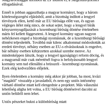
elfogadásával.
Ennél is jobban aggaszthatja a magyar kormányt, hogy a három
kötelességszegési eljárásból, amit a bizottság indított a lengyel
törvények ellen, kettő már az EU bírósága előtt van, és ugyan
végleges ítélet még nincs, de sokat sejtet, hogy a lengyel bírák
kényszernyugdíjazását a luxemburgi bíróság döntése értelmében
máris fel kellett függeszteni. A lengyel kormány ugyan nagyon
nehézkesen enged a bizottsági nyomásnak, de a luxemburgi bírósági
döntést teljesítették. Továbbá már kilenc alkalommal módosították az
eredeti törvényt, néhány esetben az EU-s elvárásoknak is engedve,
bár néhány esetben kifejezetten azokkal szembe menve. Az
mindenképpen látszik, hogy a lengyel igazságügyi reform döcög, és
a magyarnál már csak méreténél fogva is befolyásosabb lengyel
kormány sem tud ellenállni a brüsszeli - luxemburgi nyomásnak.
Ezek elég kedvezőtlen előjelek.
Ilyen értelemben a kormány még akkor jár jobban, ha most, kvázi
"magától" visszalép a javaslatból, és nem egy uniós intézmény
várható döntése miatt kell elengednie a projektet. Más választási
lehetőség aligha lett volna, a EU bíróság döntéseivel dacolni az
unión belülről nem lehet.
Uniós pénzeket bukni a különbíróság miatt