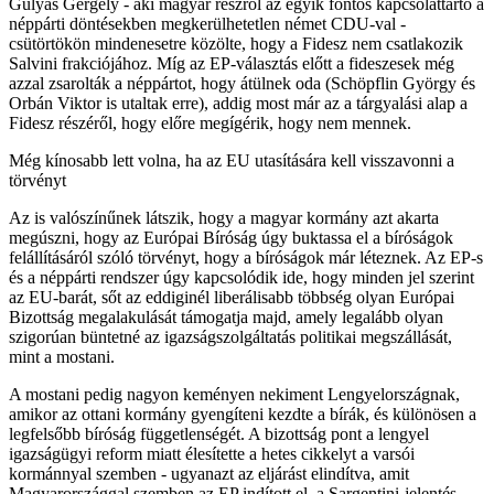
Gulyás Gergely - aki magyar részről az egyik fontos kapcsolattartó a
néppárti döntésekben megkerülhetetlen német CDU-val -
csütörtökön mindenesetre közölte, hogy a Fidesz nem csatlakozik
Salvini frakciójához. Míg az EP-választás előtt a fideszesek még
azzal zsarolták a néppártot, hogy átülnek oda (Schöpflin György és
Orbán Viktor is utaltak erre), addig most már az a tárgyalási alap a
Fidesz részéről, hogy előre megígérik, hogy nem mennek.
Még kínosabb lett volna, ha az EU utasítására kell visszavonni a
törvényt
Az is valószínűnek látszik, hogy a magyar kormány azt akarta
megúszni, hogy az Európai Bíróság úgy buktassa el a bíróságok
felállításáról szóló törvényt, hogy a bíróságok már léteznek. Az EP-s
és a néppárti rendszer úgy kapcsolódik ide, hogy minden jel szerint
az EU-barát, sőt az eddiginél liberálisabb többség olyan Európai
Bizottság megalakulását támogatja majd, amely legalább olyan
szigorúan büntetné az igazságszolgáltatás politikai megszállását,
mint a mostani.
A mostani pedig nagyon keményen nekiment Lengyelországnak,
amikor az ottani kormány gyengíteni kezdte a bírák, és különösen a
legfelsőbb bíróság függetlenségét. A bizottság pont a lengyel
igazságügyi reform miatt élesítette a hetes cikkelyt a varsói
kormánnyal szemben - ugyanazt az eljárást elindítva, amit
Magyarországgal szemben az EP indított el, a Sargentini-jelentés