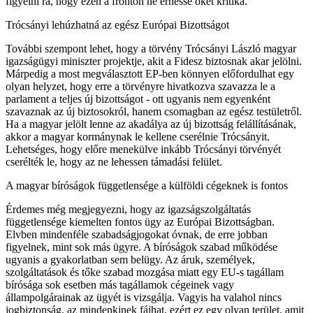
figyelni rá, hogy ezen a fronton ne érhesse őket kritika.
Trócsányi lehúzhatná az egész Európai Bizottságot
További szempont lehet, hogy a törvény Trócsányi László magyar
igazságügyi miniszter projektje, akit a Fidesz biztosnak akar jelölni.
Márpedig a most megválasztott EP-ben könnyen előfordulhat egy
olyan helyzet, hogy erre a törvényre hivatkozva szavazza le a
parlament a teljes új bizottságot - ott ugyanis nem egyenként
szavaznak az új biztosokról, hanem csomagban az egész testületről.
Ha a magyar jelölt lenne az akadálya az új bizottság felállításának,
akkor a magyar kormánynak le kellene cserélnie Trócsányit.
Lehetséges, hogy előre menekülve inkább Trócsányi törvényét
cserélték le, hogy az ne lehessen támadási felület.
A magyar bíróságok függetlensége a külföldi cégeknek is fontos
Érdemes még megjegyezni, hogy az igazságszolgáltatás
függetlensége kiemelten fontos ügy az Európai Bizottságban.
Elvben mindenféle szabadságjogokat óvnak, de erre jobban
figyelnek, mint sok más ügyre. A bíróságok szabad működése
ugyanis a gyakorlatban sem belügy. Az áruk, személyek,
szolgáltatások és tőke szabad mozgása miatt egy EU-s tagállam
bírósága sok esetben más tagállamok cégeinek vagy
állampolgárainak az ügyét is vizsgálja. Vagyis ha valahol nincs
jogbiztonság, az mindenkinek fájhat, ezért ez egy olyan terület, amit