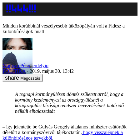
Minden korábbinál veszélyesebb ütközőpályán volt a Fidesz a
különbíróságok miatt
Magyari Péter
,
erdelyip
POLITIKA
2019. május 30. 13:42
Megosztás
A tegnapi kormányülésen döntés született arról, hogy a
kormány kezdeményezi az országgyűlésnél a
közigazgatási bírósági rendszer bevezetésének határidő
nélküli elhalasztását
– így jelentette be Gulyás Gergely általános miniszter csütörtök
délelőtt a kormányszóvivői tájékoztatón,
hogy visszalépnek a
különbíróságos tervekből
.