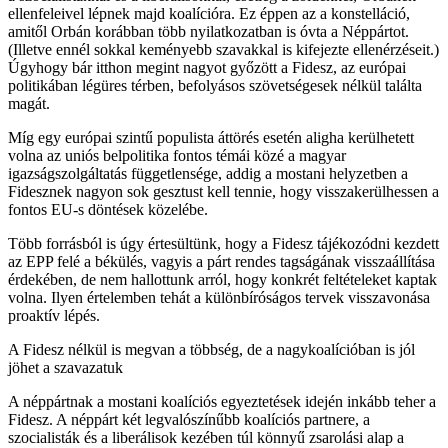
ellenfeleivel lépnek majd koalícióra. Ez éppen az a konstelláció,
amitől Orbán korábban több nyilatkozatban is óvta a Néppártot.
(Illetve ennél sokkal keményebb szavakkal is kifejezte ellenérzéseit.)
Úgyhogy bár itthon megint nagyot győzött a Fidesz, az európai
politikában légüres térben, befolyásos szövetségesek nélkül találta
magát.
Míg egy európai szintű populista áttörés esetén aligha kerülhetett
volna az uniós belpolitika fontos témái közé a magyar
igazságszolgáltatás függetlensége, addig a mostani helyzetben a
Fidesznek nagyon sok gesztust kell tennie, hogy visszakerülhessen a
fontos EU-s döntések közelébe.
Több forrásból is úgy értesültünk, hogy a Fidesz tájékozódni kezdett
az EPP felé a békülés, vagyis a párt rendes tagságának visszaállítása
érdekében, de nem hallottunk arról, hogy konkrét feltételeket kaptak
volna. Ilyen értelemben tehát a különbíróságos tervek visszavonása
proaktív lépés.
A Fidesz nélkül is megvan a többség, de a nagykoalícióban is jól
jöhet a szavazatuk
A néppártnak a mostani koalíciós egyeztetések idején inkább teher a
Fidesz. A néppárt két legvalószínűbb koalíciós partnere, a
szocialisták és a liberálisok kezében túl könnyű zsarolási alap a