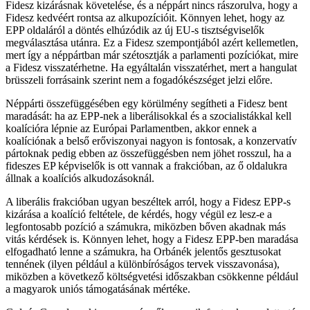
Fidesz kizárásnak követelése, és a néppárt nincs rászorulva, hogy a
Fidesz kedvéért rontsa az alkupozícióit. Könnyen lehet, hogy az
EPP oldaláról a döntés elhúzódik az új EU-s tisztségviselők
megválasztása utánra. Ez a Fidesz szempontjából azért kellemetlen,
mert így a néppártban már szétosztják a parlamenti pozíciókat, mire
a Fidesz visszatérhetne. Ha egyáltalán visszatérhet, mert a hangulat
brüsszeli forrásaink szerint nem a fogadókészséget jelzi előre.
Néppárti összefüggésében egy körülmény segítheti a Fidesz bent
maradását: ha az EPP-nek a liberálisokkal és a szocialistákkal kell
koalícióra lépnie az Európai Parlamentben, akkor ennek a
koalíciónak a belső erőviszonyai nagyon is fontosak, a konzervatív
pártoknak pedig ebben az összefüggésben nem jöhet rosszul, ha a
fideszes EP képviselők is ott vannak a frakcióban, az ő oldalukra
állnak a koalíciós alkudozásoknál.
A liberális frakcióban ugyan beszéltek arról, hogy a Fidesz EPP-s
kizárása a koalíció feltétele, de kérdés, hogy végül ez lesz-e a
legfontosabb pozíció a számukra, miközben bőven akadnak más
vitás kérdések is. Könnyen lehet, hogy a Fidesz EPP-ben maradása
elfogadható lenne a számukra, ha Orbánék jelentős gesztusokat
tennének (ilyen például a különbíróságos tervek visszavonása),
miközben a következő költségvetési időszakban csökkenne például
a magyarok uniós támogatásának mértéke.