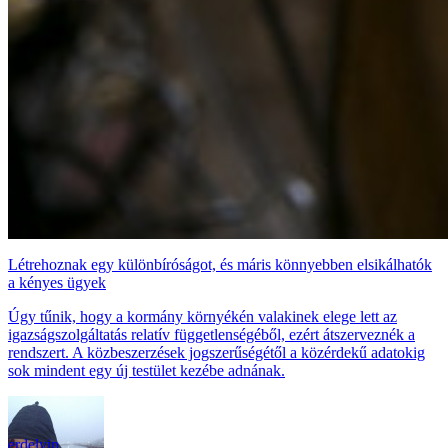
Létrehoznak egy különbíróságot, és máris könnyebben elsikálhatók
a kényes ügyek
Úgy tűnik, hogy a kormány környékén valakinek elege lett az
igazságszolgáltatás relatív függetlenségéből, ezért átszerveznék a
rendszert. A közbeszerzések jogszerűségétől a közérdekű adatokig
sok mindent egy új testület kezébe adnának.
erdelyip