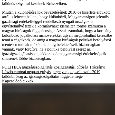
különös szigorral kezelnek Brüsszelben.
Miután a különbíróságok bevezetésének 2016-os kísérlete elbukott,
arról is lehetett hallani, hogy különböző, Magyarországon jelentős
gazdasági érdekeltséggel rendelkező nyugati országok is
egyértelművé tették a kormánynak: kiemelten fontos számukra a
magyar bíróságok függetlensége. Azzal számoltak, hogy a kormány
különböző jogalkotási manőverekkel ugyan megpróbálhat keresztbe
tenni a cégeiknek, de amíg a magyar bíróságok politikai befolyástól
mentesen tudnak működni, addig befektetéseik biztonságban
vannak, vagy fordítva: ha a politika befolyást szerez az
igazságszolgáltatásban, akkor az ő magyarországi érdekeltségeik
sincsenek többé biztonságban.
POLITIKA
igazságszolgáltatás
közigazgatási bíróság
Trócsányi
László
európai néppárt
gulyás gergely
epp
ep-választás 2019
különbíróság
az igazságszolgáltatás függetlensége
Kapcsolódó cikkek