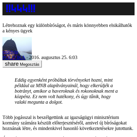
Létrehoznak egy különbíróságot, és máris könnyebben elsikálhatók
a kényes ügyek
erdelyip
POLITIKA
2016. augusztus 25. 6:03
Megosztás
Eddig egyenként próbáltak törvényeket hozni, mint
például az MNB alapítványainál, hogy elkerüljék a
botrányt, amikor a haveroknak és rokonoknak ment a
közpénz. Ez nem volt hatékony, és úgy tűnik, hogy
valaki megunta a dolgot.
Több jogásszal is beszélgettünk az igazságügyi minisztérium
kormány számára készült előterjesztéséről, amivel új bíróságokat
hoznának létre, és mindenkivel hasonló következtetésekre jutottunk.