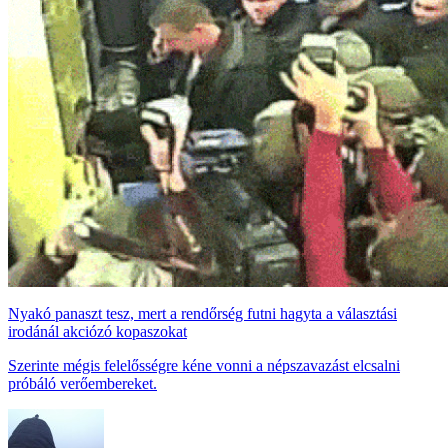
Nyakó panaszt tesz, mert a rendőrség futni hagyta a választási
irodánál akciózó kopaszokat
Szerinte mégis felelősségre kéne vonni a népszavazást elcsalni
próbáló verőembereket.