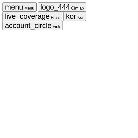
Menü
Címlap
Friss
Kör
Fiók