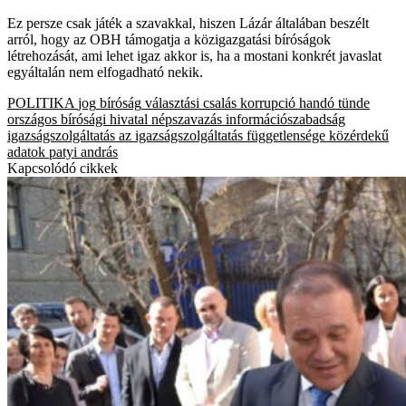
Ez persze csak játék a szavakkal, hiszen Lázár általában beszélt
arról, hogy az OBH támogatja a közigazgatási bíróságok
létrehozását, ami lehet igaz akkor is, ha a mostani konkrét javaslat
egyáltalán nem elfogadható nekik.
POLITIKA
jog
bíróság
választási csalás
korrupció
handó tünde
országos bírósági hivatal
népszavazás
információszabadság
igazságszolgáltatás
az igazságszolgáltatás függetlensége
közérdekű
adatok
patyi andrás
Kapcsolódó cikkek