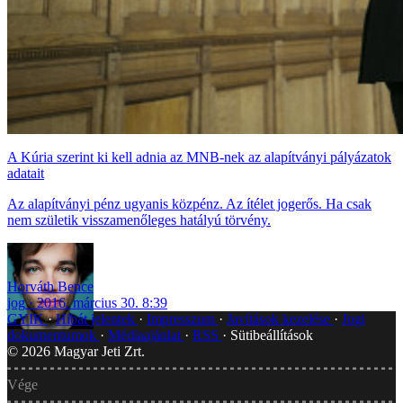
A Kúria szerint ki kell adnia az MNB-nek az alapítványi pályázatok
adatait
Az alapítványi pénz ugyanis közpénz. Az ítélet jogerős. Ha csak
nem születik visszamenőleges hatályú törvény.
Horváth Bence
jog
2016. március 30. 8:39
GYIK
Hibát jelentek
Impresszum
Javítások kezelése
Jogi
dokumentumok
Médiaajánlat
RSS
Sütibeállítások
©
2026
Magyar Jeti Zrt.
Vége