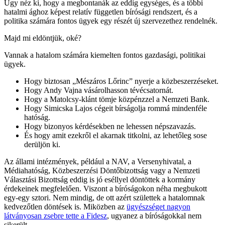
Úgy néz ki, hogy a megbontanák az eddig egységes, és a többi
hatalmi ághoz képest relatív független bírósági rendszert, és a
politika számára fontos ügyek egy részét új szervezethez rendelnék.
Majd mi eldöntjük, oké?
Vannak a hatalom számára kiemelten fontos gazdasági, politikai
ügyek.
Hogy biztosan „Mészáros Lőrinc” nyerje a közbeszerzéseket.
Hogy Andy Vajna vásárolhasson tévécsatornát.
Hogy a Matolcsy-klánt tömje közpénzzel a Nemzeti Bank.
Hogy Simicska Lajos cégeit bírságolja rommá mindenféle
hatóság.
Hogy bizonyos kérdésekben ne lehessen népszavazás.
És hogy amit ezekről el akarnak titkolni, az lehetőleg sose
derüljön ki.
Az állami intézmények, például a NAV, a Versenyhivatal, a
Médiahatóság, Közbeszerzési Döntőbizottság vagy a Nemzeti
Választási Bizottság eddig is jó eséllyel döntöttek a kormány
érdekeinek megfelelően. Viszont a bíróságokon néha megbukott
egy-egy sztori. Nem mindig, de ott azért születtek a hatalomnak
kedvezőtlen döntések is. Miközben az
ügyészséget nagyon
látványosan zsebre tette a Fidesz
, ugyanez a bíróságokkal nem
sikerült.