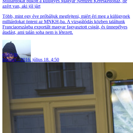
Milliárdokat bukott a külügyes Magyar Nemzeti Kereskedőház, de
azért van, aki jól járt
Több, mint egy éve próbáljuk megfejteni, miért éri meg a külügynek
milliárdokat önteni az MNKH-ba. A vizsgálódás közben találtunk
Franciaországba exportált magyar fagyasztott csigát, és ünnepélyes
átadást, ami talán soha nem is létezett.
erdelyip
bűnügy
2016. július 18. 4:50