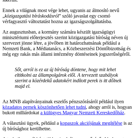
Ennek a világnak most vége lehet, ugyanis az álmosító nevű
„
közigazgatási bíráskodásról
” szóló javaslat egy csomó
vérfagyasztó változtatást hozna az igazságszolgáltatásba.
Az augusztusban, a kormány számára készült igazságügyi
minisztériumi előterjesztés szerint közigazgatási bíróság néven új
szervezet jönne létre, a jövőben itt határozhatnának például a
Nemzeti Bank, a Médiatanács, a Közbeszerzési Döntőbizottság és
még egy rakás más állami intézmény döntéseinek jogszerűségéről.
Sőt, arról is ez az új bíróság döntene, hogy mit lehet
eltitkolni az állampolgárok elől. A tervezett szabályok
szerint a közérdekű adatokért indított perek is itt dőlnek
majd el.
Az MNB alapítványainak eszelős pénzszórásáról például ilyen
közadatos pernek köszönhetően lehet tudni
, ahogy arról is, hogyan
bukott milliárdokat
a külügyes Magyar Nemzeti Kereskedőház
.
A választási ügyek, például a
kopaszok akciójának megítélése
is az
új bírósághoz kerülhetne.