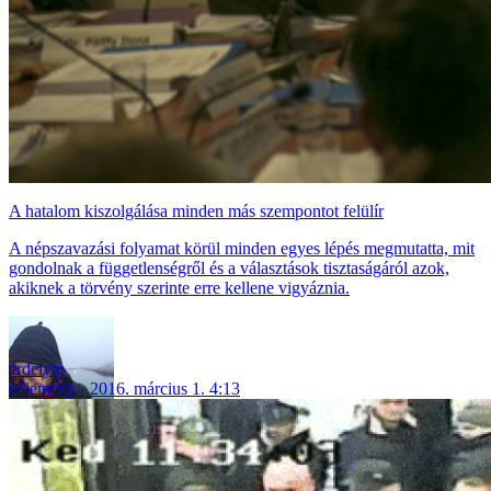
A hatalom kiszolgálása minden más szempontot felülír
A népszavazási folyamat körül minden egyes lépés megmutatta, mit
gondolnak a függetlenségről és a választások tisztaságáról azok,
akiknek a törvény szerinte erre kellene vigyáznia.
erdelyip
vélemény
2016. március 1. 4:13