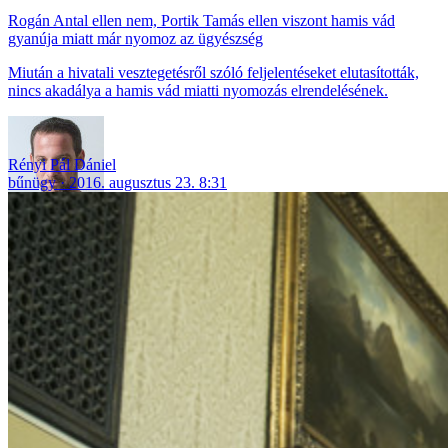
Rogán Antal ellen nem, Portik Tamás ellen viszont hamis vád
gyanúja miatt már nyomoz az ügyészség
Miután a hivatali vesztegetésről szóló feljelentéseket elutasították,
nincs akadálya a hamis vád miatti nyomozás elrendelésének.
Rényi Pál Dániel
bűnügy
2016. augusztus 23. 8:31