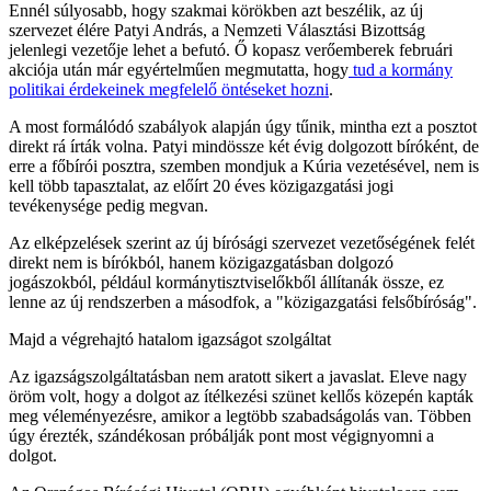
Ennél súlyosabb, hogy szakmai körökben azt beszélik, az új
szervezet élére Patyi András, a Nemzeti Választási Bizottság
jelenlegi vezetője lehet a befutó. Ő kopasz verőemberek februári
akciója után már egyértelműen megmutatta, hogy
tud a kormány
politikai érdekeinek megfelelő öntéseket hozni
.
A most formálódó szabályok alapján úgy tűnik, mintha ezt a posztot
direkt rá írták volna. Patyi mindössze két évig dolgozott bíróként, de
erre a főbírói posztra, szemben mondjuk a Kúria vezetésével, nem is
kell több tapasztalat, az előírt 20 éves közigazgatási jogi
tevékenysége pedig megvan.
Az elképzelések szerint az új bírósági szervezet vezetőségének felét
direkt nem is bírókból, hanem közigazgatásban dolgozó
jogászokból, például kormánytisztviselőkből állítanák össze, ez
lenne az új rendszerben a másodfok, a "közigazgatási felsőbíróság".
Majd a végrehajtó hatalom igazságot szolgáltat
Az igazságszolgáltatásban nem aratott sikert a javaslat. Eleve nagy
öröm volt, hogy a dolgot az ítélkezési szünet kellős közepén kapták
meg véleményezésre, amikor a legtöbb szabadságolás van. Többen
úgy érezték, szándékosan próbálják pont most végignyomni a
dolgot.