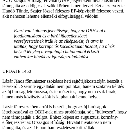
Az Országos Bírósági Hivatal (OBH) egyébként hivatalosan sem
támogatta az eddig csak szűk körben ismert tervet. Ezt a szervezetet
Handó Tünde, Szájer József fideszes EP-képviselő felesége vezeti,
akit nehezen lehetne ellenzéki elfogultsággal vádolni.
Ezért van különös jelentősége, hogy az OBH-nál a
jogállamiságot és a bírói függetlenséget
veszélyeztetőnek írták le az elképzelést, és arra is
utaltak, hogy korrupciós kockázatokat hozhat, ha bírók
helyett tényleg a végrehajtó hatalomból érkező
emberekre bízzák az igazságszolgáltatást.
UPDATE 1450
Lázár János főminiszter szokásos heti sajtótájékoztatóján beszélt a
tervekről. Szerinte egyáltalán nem politikai, hanem szakmai kérdés
az új bíróság létrehozása, és természetes, hogy nem csak bírák,
hanem más köztisztviselők is kaphatnak benne helyet.
Lázár félrevezetően arról is beszélt, hogy az új bíróságok
létrehozásával az OBH-nak nincs problémája, sőt, "hülyeség", hogy
nem támogatják a dolgot. Ehhez képest az augusztusi kormány-
előterjesztést az Országos Bírósági Hivatal hivatalosan nem
támogatta, és azt 16 pontban részletesen kritizálták.