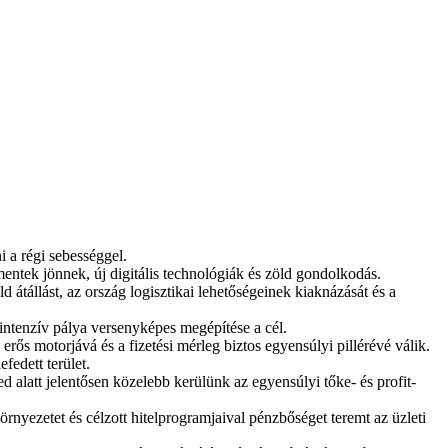
 a régi sebességgel.
entek jönnek, új digitális technológiák és zöld gondolkodás.
d átállást, az ország logisztikai lehetőségeinek kiaknázását és a
ntenzív pálya versenyképes megépítése a cél.
s erős motorjává és a fizetési mérleg biztos egyensúlyi pillérévé válik.
fedett terület.
d alatt jelentősen közelebb kerülünk az egyensúlyi tőke- és profit-
nyezetet és célzott hitelprogramjaival pénzbőséget teremt az üzleti