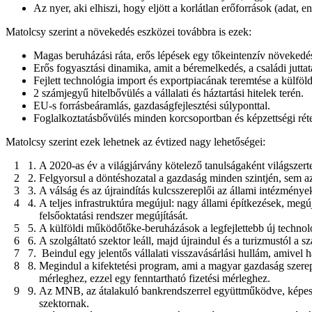
Az nyer, aki elhiszi, hogy eljött a korlátlan erőforrások (adat, e
Matolcsy szerint a növekedés eszközei továbbra is ezek:
Magas beruházási ráta, erős lépések egy tőkeintenzív növekedés
Erős fogyasztási dinamika, amit a béremelkedés, a családi juttat
Fejlett technológia import és exportpiacának teremtése a külfö
2 számjegyű hitelbővülés a vállalati és háztartási hitelek terén.
EU-s forrásbeáramlás, gazdaságfejlesztési súlyponttal.
Foglalkoztatásbővülés minden korcsoportban és képzettségi rét
Matolcsy szerint ezek lehetnek az évtized nagy lehetőségei:
A 2020-as év a világjárvány kötelező tanulságaként világszerte 
Felgyorsul a döntéshozatal a gazdaság minden szintjén, sem az
A válság és az újraindítás kulcsszereplői az állami intézmény
A teljes infrastruktúra megújul: nagy állami építkezések, megúj
felsőoktatási rendszer megújítását.
A külföldi működőtőke-beruházások a legfejlettebb új techno
A szolgáltató szektor leáll, majd újraindul és a turizmustól a s
Beindul egy jelentős vállalati visszavásárlási hullám, amivel ha
Megindul a kifektetési program, ami a magyar gazdaság szereplői
mérleghez, ezzel egy fenntartható fizetési mérleghez.
Az MNB, az átalakuló bankrendszerrel együttműködve, képes le
szektornak.