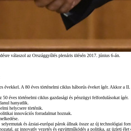
sre válaszol az Országgyűlés plenáris ülésén 2017. június 6-án.
:
évekkel. A 80 éves történelmi ciklus háborús éveket ígér. Akkor a II. 
 50 éves történelmi ciklus gazdasági és pénzügyi felfordulásokat ígér.
lanul hanyatlik.
elmi helycsere történik.
olitikai innovációs forradalmat hoznak.
melkedése.
j selyemutak és ázsiai-európai párok állnak össze az új technológiai f
zatal, az innovatív vezetés és együttműködés a politika, az üzleti élet 