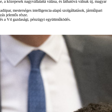
e, a közepesek nagyvállalattá válása, és láthatóvá válnak új, magyar
iipar, mesterséges intelligencia-alapú szolgáltatások, járműipari
zás jelentős része.
ó és a V4 gazdasági, pénzügyi együttműködés.