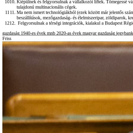
Kiépülnek és felgyorsulnak a vállalkozói liftek. Tömegessé vá
tulajdonú multinacionális cégek.
Ma nem ismert technológiákból (ezek között már jelentős számb
beszállítások, mezőgazdaság- és élelmiszeripar, zöldiparok, kre
Felgyorsulnak a térségi integrációk, kialakul a Budapest Rég
gazdaság
1940-es évek
mnb
2020-as évek
magyar gazdaság
jegyban
Friss