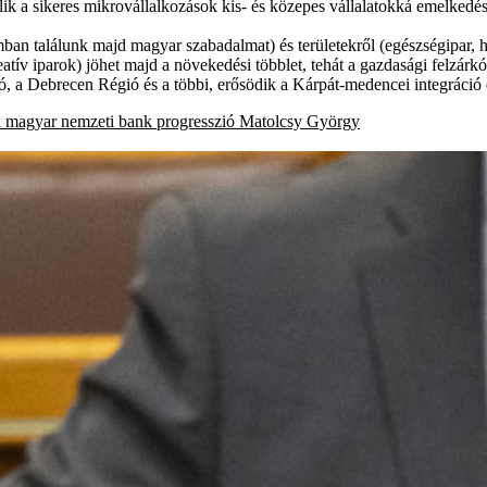
lik a sikeres mikrovállalkozások kis- és közepes vállalatokká emelkedés
an találunk majd magyar szabadalmat) és területekről (egészségipar, had
atív iparok) jöhet majd a növekedési többlet, tehát a gazdasági felzárkó
ió, a Debrecen Régió és a többi, erősödik a Kárpát-medencei integráci
k
magyar nemzeti bank
progresszió
Matolcsy György