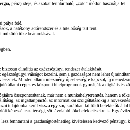
nergia, pénz) ideje, és azokat fenntartható, „zöld” módon használja fel.
i pálya felé.
ások, a hatékony adórendszer és a hitelbőség tart fent.
ldi működő tőke beáramlásával.
egben.
biztosan elindítja az egészségügyi rendszer átalakítását.
 egészségügyi válságot kezelni, sem a gazdaságot nem lehet újraindítani
ek lesznek. Minden állami intézmény új sebességre kapcsol, új menedzsm
uló állami cégek és központi hitelprogramok gyorsítják a digitális és zöl
lógiákra összpontosítanak, már nem a munkahelyteremtés, hanem a tőkei
zállításig, az ingatlanpiactól az informatikai szolgáltatásokig a növekedé
zai tulajdonba kerül vissza egy sor, korábban külföldi befektetők által le
t képessé teszi térségi, sőt távolabbi tőkebefektetésekre is. Egy évtize
sz fenntartani a gazdaságtörténetileg kivételesen kedvező pénzügyi kör