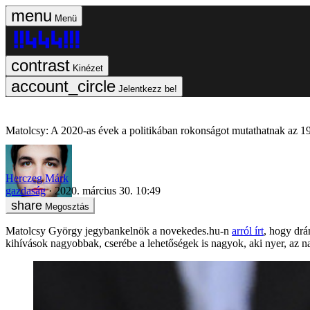
Menü
Kinézet
Jelentkezz be!
Matolcsy: A 2020-as évek a politikában rokonságot mutathatnak az 1
Herczeg Márk
gazdaság
2020. március 30. 10:49
Megosztás
Matolcsy György jegybankelnök a novekedes.hu-n
arról írt
, hogy drá
kihívások nagyobbak, cserébe a lehetőségek is nagyok, aki nyer, az n