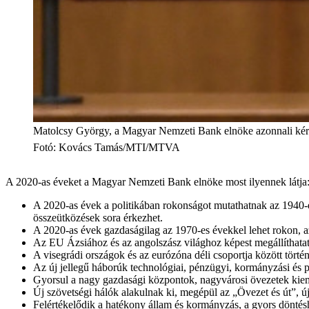
Matolcsy György, a Magyar Nemzeti Bank elnöke azonnali kérdé
Fotó
:
Kovács Tamás/MTI/MTVA
A 2020-as éveket a Magyar Nemzeti Bank elnöke most ilyennek látja
A 2020-as évek a politikában rokonságot mutathatnak az 1940-es 
összeütközések sora érkezhet.
A 2020-as évek gazdaságilag az 1970-es évekkel lehet rokon, az
Az EU Ázsiához és az angolszász világhoz képest megállíthatat
A visegrádi országok és az eurózóna déli csoportja között történ
Az új jellegű háborúk technológiai, pénzügyi, kormányzási és p
Gyorsul a nagy gazdasági központok, nagyvárosi övezetek kie
Új szövetségi hálók alakulnak ki, megépül az „Övezet és út”, ú
Felértékelődik a hatékony állam és kormányzás, a gyors döntésho