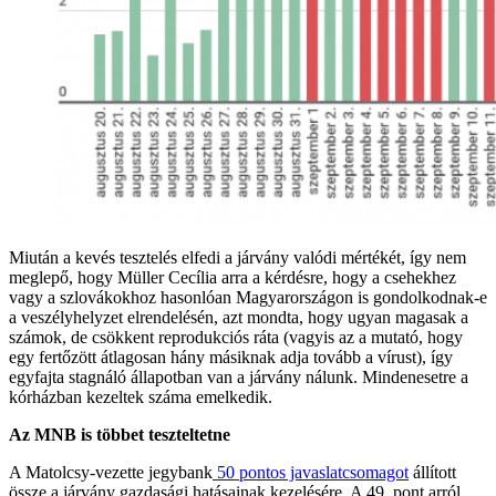
Miután a kevés tesztelés elfedi a járvány valódi mértékét, így nem
meglepő, hogy Müller Cecília arra a kérdésre, hogy a csehekhez
vagy a szlovákokhoz hasonlóan Magyarországon is gondolkodnak-e
a veszélyhelyzet elrendelésén, azt mondta, hogy ugyan magasak a
számok, de csökkent reprodukciós ráta (vagyis az a mutató, hogy
egy fertőzött átlagosan hány másiknak adja tovább a vírust), így
egyfajta stagnáló állapotban van a járvány nálunk. Mindenesetre a
kórházban kezeltek száma emelkedik.
Az MNB is többet teszteltetne
A Matolcsy-vezette jegybank
50 pontos javaslatcsomagot
állított
össze a járvány gazdasági hatásainak kezelésére. A 49. pont arról