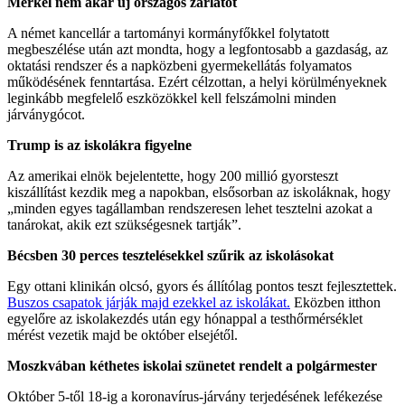
Merkel nem akar új országos zárlatot
A német kancellár a tartományi kormányfőkkel folytatott
megbeszélése után azt mondta, hogy a legfontosabb a gazdaság, az
oktatási rendszer és a napközbeni gyermekellátás folyamatos
működésének fenntartása. Ezért célzottan, a helyi körülményeknek
leginkább megfelelő eszközökkel kell felszámolni minden
járványgócot.
Trump is az iskolákra figyelne
Az amerikai elnök bejelentette, hogy 200 millió gyorsteszt
kiszállítást kezdik meg a napokban, elsősorban az iskoláknak, hogy
„minden egyes tagállamban rendszeresen lehet tesztelni azokat a
tanárokat, akik ezt szükségesnek tartják”.
Bécsben 30 perces tesztelésekkel szűrik az iskolásokat
Egy ottani klinikán olcsó, gyors és állítólag pontos teszt fejlesztettek.
Buszos csapatok járják majd ezekkel az iskolákat.
Eközben itthon
egyelőre az iskolakezdés után egy hónappal a testhőrmérséklet
mérést vezetik majd be október elsejétől.
Moszkvában kéthetes iskolai szünetet rendelt a polgármester
Október 5-től 18-ig a koronavírus-járvány terjedésének lefékezése