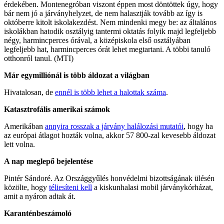
érdekében. Montenegróban viszont éppen most döntöttek úgy, hogy
bár nem jó a járványhelyzet, de nem halasztják tovább az így is
októberre kitolt iskolakezdést. Nem mindenki megy be: az általános
iskolákban hatodik osztályig tantermi oktatás folyik majd legfeljebb
négy, harmincperces órával, a középiskola első osztályában
legfeljebb hat, harmincperces órát lehet megtartani. A többi tanuló
otthonról tanul. (MTI)
Már egymilliónál is több áldozat a világban
Hivatalosan, de
ennél is több lehet a halottak száma
.
Katasztrofális amerikai számok
Amerikában
annyira rosszak a járvány halálozási mutatói
, hogy ha
az európai átlagot hozták volna, akkor 57 800-zal kevesebb áldozat
lett volna.
A nap meglepő bejelentése
Pintér Sándoré. Az Országgyűlés honvédelmi bizottságának ülésén
közölte, hogy
téliesíteni kell
a kiskunhalasi mobil járványkórházat,
amit a nyáron adtak át.
Karanténbeszámoló