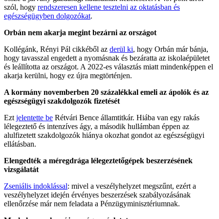
szól, hogy
rendszeresen kellene tesztelni az oktatásban és
egészségügyben dolgozókat
.
Orbán nem akarja megint bezárni az országot
Kollégánk, Rényi Pál cikkéből az
derül ki
, hogy Orbán már bánja,
hogy tavasszal engedett a nyomásnak és bezáratta az iskolaépületet
és leállította az országot. A 2022-es választás miatt mindenképpen el
akarja kerülni, hogy ez újra megtörténjen.
A kormány novemberben 20 százalékkal emeli az ápolók és az
egészségügyi szakdolgozók fizetését
Ezt
jelentette be
Rétvári Bence államtitkár. Hiába van egy rakás
lélegeztető és intenzíves ágy, a második hullámban éppen az
alulfizetett szakdolgozók hiánya okozhat gondot az egészségügyi
ellátásban.
Elengedték a méregdrága lélegeztetőgépek beszerzésének
vizsgálatát
Zseniális indoklással
: mivel a veszélyhelyzet megszűnt, ezért a
veszélyhelyzet idején érvényes beszerzések szabályozásának
ellenőrzése már nem feladata a Pénzügyminisztériumnak.