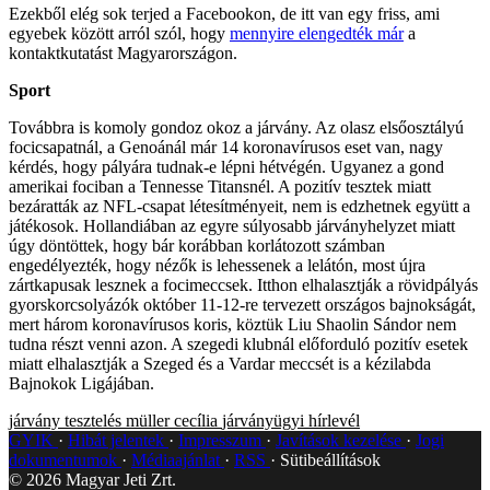
Ezekből elég sok terjed a Facebookon, de itt van egy friss, ami
egyebek között arról szól, hogy
mennyire elengedték már
a
kontaktkutatást Magyarországon.
Sport
Továbbra is komoly gondoz okoz a járvány. Az olasz elsőosztályú
focicsapatnál, a Genoánál már 14 koronavírusos eset van, nagy
kérdés, hogy pályára tudnak-e lépni hétvégén. Ugyanez a gond
amerikai fociban a Tennesse Titansnél. A pozitív tesztek miatt
bezáratták az NFL-csapat létesítményeit, nem is edzhetnek együtt a
játékosok. Hollandiában az egyre súlyosabb járványhelyzet miatt
úgy döntöttek, hogy bár korábban korlátozott számban
engedélyezték, hogy nézők is lehessenek a lelátón, most újra
zártkapusak lesznek a focimeccsek. Itthon elhalasztják a rövidpályás
gyorskorcsolyázók október 11-12-re tervezett országos bajnokságát,
mert három koronavírusos koris, köztük Liu Shaolin Sándor nem
tudna részt venni azon. A szegedi klubnál előforduló pozitív esetek
miatt elhalasztják a Szeged és a Vardar meccsét is a kézilabda
Bajnokok Ligájában.
járvány
tesztelés
müller cecília
járványügyi hírlevél
GYIK
Hibát jelentek
Impresszum
Javítások kezelése
Jogi
dokumentumok
Médiaajánlat
RSS
Sütibeállítások
©
2026
Magyar Jeti Zrt.