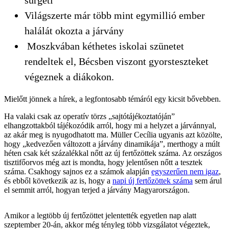
Világszerte már több mint egymillió ember
halálát okozta a járvány
Moszkvában kéthetes iskolai szünetet
rendeltek el, Bécsben viszont gyorsteszteket
végeznek a diákokon.
Mielőtt jönnek a hírek, a legfontosabb témáról egy kicsit bővebben.
Ha valaki csak az operatív törzs „sajtótájékoztatóján”
elhangzottakból tájékozódik arról, hogy mi a helyzet a járvánnyal,
az akár meg is nyugodhatott ma. Müller Cecília ugyanis azt közölte,
hogy „kedvezően változott a járvány dinamikája”, merthogy a múlt
héten csak két százalékkal nőtt az új fertőzöttek száma. Az országos
tisztifőorvos még azt is mondta, hogy jelentősen nőtt a tesztek
száma. Csakhogy sajnos ez a számok alapján
egyszerűen nem igaz
,
és ebből következik az is, hogy a
napi új fertőzöttek száma
sem árul
el semmit arról, hogyan terjed a járvány Magyarországon.
Amikor a legtöbb új fertőzöttet jelentették egyetlen nap alatt
szeptember 20-án, akkor még tényleg több vizsgálatot végeztek,