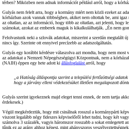
térben? Miközben nem adnak információt például arról, hogy a kórhá
Gulyás nem felelt arra, hogy a kormány miért nem közli ezeket az ada
kórházban azok vannak többségben, akiket nem oltottak be, ami igaz mi
az oltatlan, az az információ, hogy több az oltatlan, azt jelenti, hog
számokat, azokat az emberek maguk is kikalkulálhatják. „Én nem gond
Felolvastunk neki a szlovák adatokat, miszerint a szerdán megtalált új
nincs így. Szerinte ott ennyivel precízebb az adatszolgáltatás.
Gulyás egy korábbi kérdésre válaszolva azt mondta, hogy nem most van
az adatokat a Nemzeti Népegészségügyi Központnak, nem a kórházak 
(NAIH) éppen egy hete adott ki
állásfoglalást
arról, hogy
„a Hatóság álláspontja szerint a települési fertőzöttségi ada
hogy a járvány elleni védekezésüket illetően megalapozott dönt
Gulyás szerint igyekeznek majd eleget tenni ennek, de nem tartja a
érdekesek.)
Végül megkérdeztük, hogy mit csinálnak rosszul a kormánypárti képvi
viszont legalább négy fideszes képviselőről lehet tudni, hogy két va
számolva 3 százalék, vagyis háromszor rosszabb a sokat emlegetett 
tűnik ez az arány ahhoz képest, mint ahányszoros veszélyeztettségnek