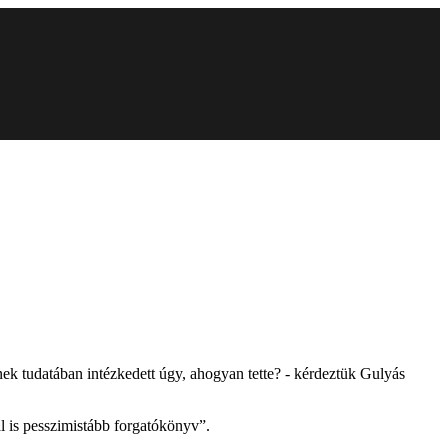
k tudatában intézkedett úgy, ahogyan tette? - kérdeztük Gulyás
ál is pesszimistább forgatókönyv”.