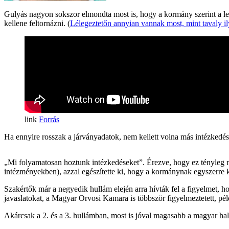
Gulyás nagyon sokszor elmondta most is, hogy a kormány szerint a legh
kellene feltornázni. (
Lélegeztetőn annyian vannak most, mint tavaly i
Forrás
Ha ennyire rosszak a járványadatok, nem kellett volna más intézkedés
„Mi folyamatosan hoztunk intézkedéseket”. Érezve, hogy ez tényleg ne
intézményekben), azzal egészítette ki, hogy a kormánynak egyszerre kel
Szakértők már a negyedik hullám elején arra hívták fel a figyelmet,
javaslatokat, a Magyar Orvosi Kamara is többször figyelmeztetett, pé
Akárcsak a 2. és a 3. hullámban, most is jóval magasabb a magyar hal