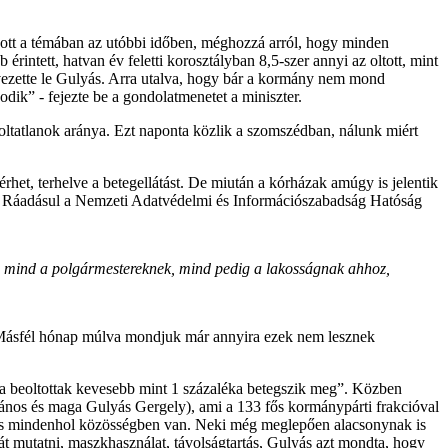
ozott a témában az utóbbi időben, méghozzá arról, hogy minden
ntett, hatvan év feletti korosztályban 8,5-szer annyi az oltott, mint
 - vezette le Gulyás. Arra utalva, hogy bár a kormány nem mond
ik” - fejezte be a gondolatmenetet a miniszter.
z oltatlanok aránya. Ezt naponta közlik a szomszédban, nálunk miért
het, terhelve a betegellátást. De miután a kórházak amúgy is jelentik
. Ráadásul a Nemzeti Adatvédelmi és Információszabadság Hatóság
ges mind a polgármestereknek, mind pedig a lakosságnak ahhoz,
 (Másfél hónap múlva mondjuk már annyira ezek nem lesznek
„a beoltottak kevesebb mint 1 százaléka betegszik meg”. Közben
 János és maga Gulyás Gergely), ami a 133 fős kormánypárti frakcióval
n és mindenhol közösségben van. Neki még meglepően alacsonynak is
át mutatni, maszkhasználat, távolságtartás, Gulyás azt mondta, hogy