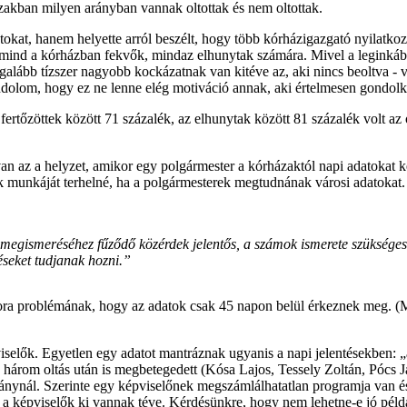
zakban milyen arányban vannak oltottak és nem oltottak.
tokat, hanem helyette arról beszélt, hogy több kórházigazgató nyilatk
nd a kórházban fekvők, mindaz elhunytak számára. Mivel a leginkább éri
y legalább tízszer nagyobb kockázatnak van kitéve az, aki nincs beoltva
olom, hogy ez ne lenne elég motiváció annak, aki értelmesen gondolkod
 fertőzöttek között 71 százalék, az elhunytak között 81 százalék volt a
 az a helyzet, amikor egy polgármester a kórházaktól napi adatokat kér
munkáját terhelné, ha a polgármesterek megtudnának városi adatokat
tok megismeréséhez fűződő közérdek jelentős, a számok ismerete szüksé
éseket tudjanak hozni.”
kkora problémának, hogy az adatok csak 45 napon belül érkeznek meg.
selők. Egyetlen egy adatot mantráznak ugyanis a napi jelentésekben: 
gy három oltás után is megbetegedett (Kósa Lajos, Tessely Zoltán, Pócs
aránynál. Szerinte egy képviselőnek megszámlálhatatlan programja va
 a képviselők ki vannak téve. Kérdésünkre, hogy nem lehetne-e jó péld