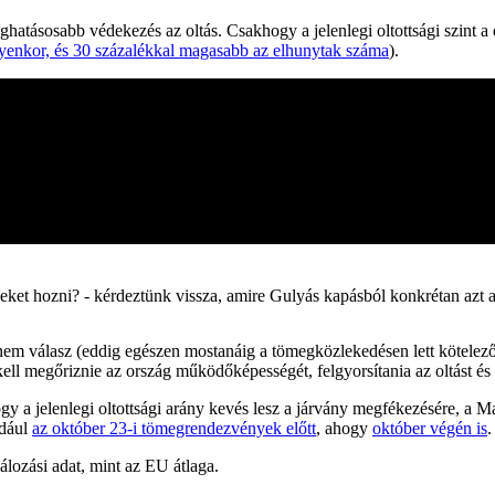
atásosabb védekezés az oltás. Csakhogy a jelenlegi oltottsági szint a d
lyenkor, és 30 százalékkal magasabb az elhunytak száma
).
eket hozni? - kérdeztünk vissza, amire Gulyás kapásból konkrétan azt a
m válasz (eddig egészen mostanáig a tömegközlekedésen lett kötelező a
l megőriznie az ország működőképességét, felgyorsítania az oltást és véde
 hogy a jelenlegi oltottsági arány kevés lesz a járvány megfékezésére
ldául
az október 23-i tömegrendezvények előtt
, ahogy
október végén is
.
álozási adat, mint az EU átlaga.