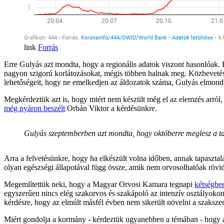
Forrás
Erre Gulyás azt mondta, hogy a regionális adatok viszont hasonlóak.
nagyon szigorú korlátozásokat, mégis többen halnak meg. Közbevetésü
lehetőségeit, hogy ne emelkedjen az áldozatok száma, Gulyás elmondta
Megkérdeztük azt is, hogy miért nem készült még el az elemzés arról,
még nyáron beszélt
Orbán Viktor a kérdésünkre.
Gulyás szeptemberben azt mondta, hogy októberre meglesz a ta
Arra a felvetésünkre, hogy ha elkészült volna időben, annak tapaszta
olyan egészségi állapotával függ össze, amik nem orvosolhatóak rövid 
Megemlítettük neki, hogy a Magyar Orvosi Kamara tegnapi
kétségbe
egyszerűen nincs elég szakorvos és szakápoló az intenzív osztályokon,
kérdésre, hogy az elmúlt másfél évben nem sikerült növelni a szakszem
Miért gondolja a kormány - kérdeztük ugyanebben a témában - hogy az