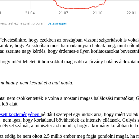
 Felvetésünkre, hogy ezekben az országban viszont szigorítások is vol
nkre, hogy Ausztriában most harmadannyian halnak meg, mint nálunk, d
: szerinte nagy kérdés, hogy érdemes-e ilyen korlátozásokat bevezetni
 hogy miért lehetett itthon sokkal magasabb a járvány halálos áldozata
nulmány, nem készült el a mai napig.
latai nem csökkentették-e volna a mostani magas halálozási mutatókat,
idő alatt.
esett közleményében
például szerepel egy indok arra, hogy miért voltak
 nem igaz, hogy korlátlanul bővíthetőek az intenzív ellátások. Gulyás s
élyzet számát, a miniszter azt mondta, hogy a kormány korábban tett er
 eddig be nem oltott 2,5 millió ember meg fogja gondolni magát, ha mi