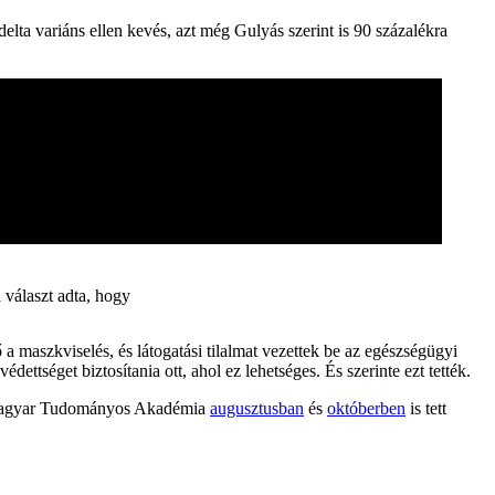
elta variáns ellen kevés, azt még Gulyás szerint is 90 százalékra
 választ adta, hogy
 maszkviselés, és látogatási tilalmat vezettek be az egészségügyi
ttséget biztosítania ott, ahol ez lehetséges. És szerinte ezt tették.
, a Magyar Tudományos Akadémia
augusztusban
és
októberben
is tett