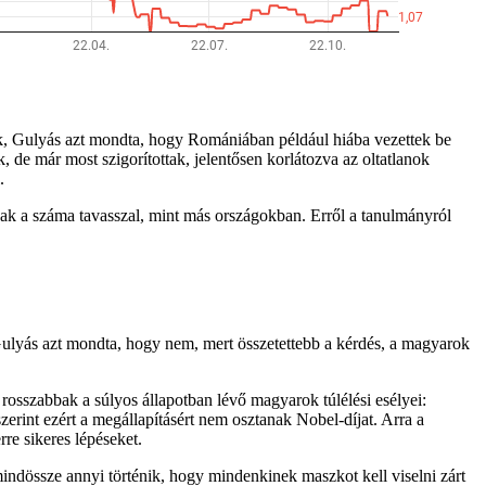
tak, Gulyás azt mondta, hogy Romániában például hiába vezettek be
e már most szigorítottak, jelentősen korlátozva az oltatlanok
.
inak a száma tavasszal, mint más országokban. Erről a tanulmányról
 Gulyás azt mondta, hogy nem, mert összetettebb a kérdés, a magyarok
 rosszabbak a súlyos állapotban lévő magyarok túlélési esélyei:
zerint ezért a megállapításért nem osztanak Nobel-díjat. Arra a
re sikeres lépéseket.
ndössze annyi történik, hogy mindenkinek maszkot kell viselni zárt