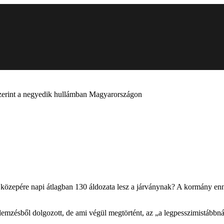
 szerint a negyedik hullámban Magyarországon
zepére napi átlagban 130 áldozata lesz a járványnak? A kormány enne
elemzésből dolgozott, de ami végül megtörtént, az „a legpesszimistábbn