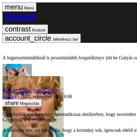
Menü
Kinézet
Jelentkezz be!
A legpesszimistábbnál is pesszimistább forgatókönyv jött be Gulyás
Haszán Zoltán
,
Szily László
járvány
2021. november 18. 18:08
Megosztás
Megjósolták-e a kormány matematikusai októberben, hogy november kö
Gergelytől a Kormányinfón.
A miniszter erre azt válaszolta, hogy a kormány sok, igencsak eltérő 