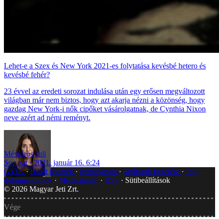
Lehet-e a Szex és New York 2021-es folytatása kevésbé hetero és
kevésbé fehér?
23 évvel az eredeti sorozat indulása után egy erősen megváltozott
világban már nem biztos, hogy azt akarja nézni a közönség, hogy
gazdag New York-i nők cipőket vásárolgatnak, de Cynthia Nixon
neve azért ad némi reményt.
Mészáros Juli
Sorozat
2021. január 16. 6:24
GYIK
Hibát jelentek
Impresszum
Javítások kezelése
Jogi
dokumentumok
Médiaajánlat
RSS
Sütibeállítások
©
2026
Magyar Jeti Zrt.
Vége