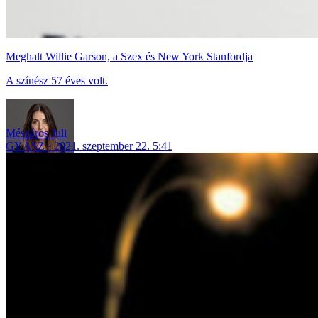
Meghalt Willie Garson, a Szex és New York Stanfordja
A színész 57 éves volt.
Mészáros Juli
GYÁSZ
2021. szeptember 22. 5:41