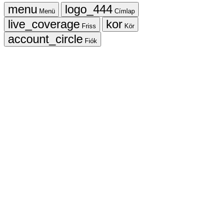
Menü
Címlap
Friss
Kör
Fiók