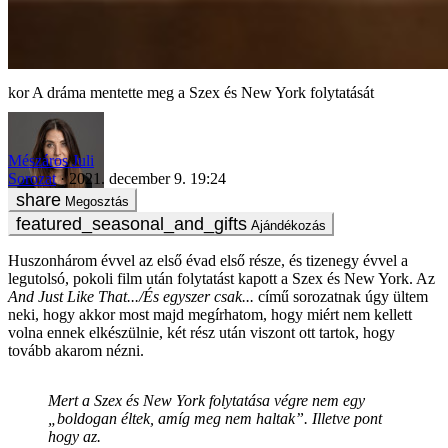
A dráma mentette meg a Szex és New York folytatását
Mészáros Juli
Sorozat
2021. december 9. 19:24
Megosztás
Ajándékozás
Huszonhárom évvel az első évad első része, és tizenegy évvel a
legutolsó, pokoli film után folytatást kapott a Szex és New York. Az
And Just Like That.../És egyszer csak...
című sorozatnak úgy ültem
neki, hogy akkor most majd megírhatom, hogy miért nem kellett
volna ennek elkészülnie, két rész után viszont ott tartok, hogy
tovább akarom nézni.
Mert a Szex és New York folytatása végre nem egy
„
boldogan éltek, amíg meg nem haltak”
. Illetve pont
hogy az.