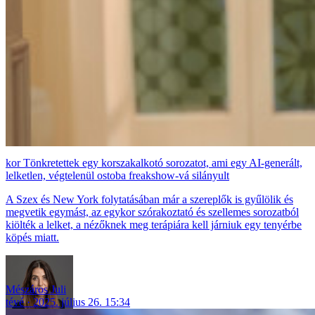
Tönkretettek egy korszakalkotó sorozatot, ami egy AI-generált,
lelketlen, végtelenül ostoba freakshow-vá silányult
A Szex és New York folytatásában már a szereplők is gyűlölik és
megvetik egymást, az egykor szórakoztató és szellemes sorozatból
kiölték a lelket, a nézőknek meg terápiára kell járniuk egy tenyérbe
köpés miatt.
Mészáros Juli
tévé
2025. július 26. 15:34