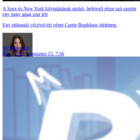
A Szex és New York folytatásának utolsó, befejező része szó szerint
egy nagy adag szar lett
Egy elduguló vécével ért véget Carrie Bradshaw története.
Mészáros Juli
tévé
2025. augusztus 15. 7:56