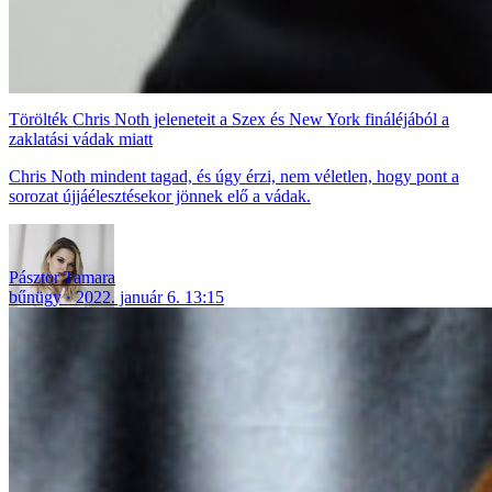
Törölték Chris Noth jeleneteit a Szex és New York fináléjából a
zaklatási vádak miatt
Chris Noth mindent tagad, és úgy érzi, nem véletlen, hogy pont a
sorozat újjáélesztésekor jönnek elő a vádak.
Pásztor Tamara
bűnügy
2022. január 6. 13:15