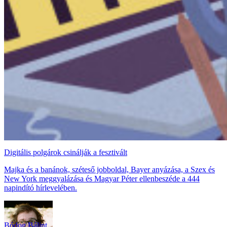
Digitális polgárok csinálják a fesztivált
Majka és a banánok, széteső jobboldal, Bayer anyázása, a Szex és
New York meggyalázása és Magyar Péter ellenbeszéde a 444
napindító hírlevelében.
Bódog Bálint