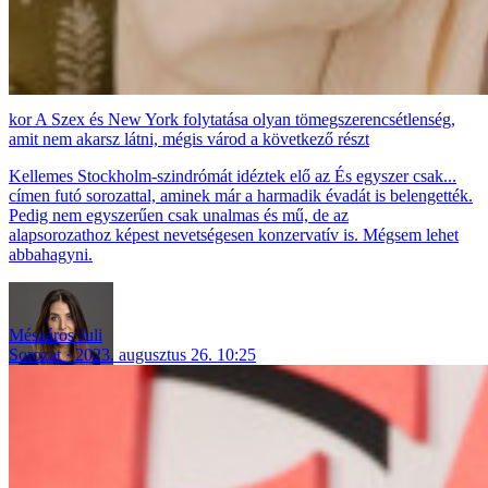
A Szex és New York folytatása olyan tömegszerencsétlenség,
amit nem akarsz látni, mégis várod a következő részt
Kellemes Stockholm-szindrómát idéztek elő az És egyszer csak...
címen futó sorozattal, aminek már a harmadik évadát is belengették.
Pedig nem egyszerűen csak unalmas és mű, de az
alapsorozathoz képest nevetségesen konzervatív is. Mégsem lehet
abbahagyni.
Mészáros Juli
Sorozat
2023. augusztus 26. 10:25