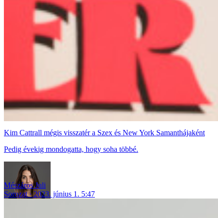
Kim Cattrall mégis visszatér a Szex és New York Samanthájaként
Pedig évekig mondogatta, hogy soha többé.
Mészáros Juli
Sorozat
2023. június 1. 5:47