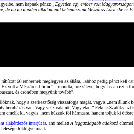
ügyeibe, nem kapnak pénzt:
„Egyetlen egy ember volt Magyarországon a
izé, de ha mi minden alkalommal belemászunk Mészáros Lőrincbe és Vár
 a rábízott 60 embernek meglegyen az állása, „ahhoz pedig pénzt kell c
. Ez volt a Mészáros Lőrinc” – mondta, hozzátéve, hogy lassan ezt a for
baszást, és csöndben megyünk tovább”.
 állóknak, hogy a szerkesztőség visszafogja magát, vagyis „nem állunk
ly beruházás van. Vagy vesz valamit. Vagy elad.” Fekete-Szalóky azt 
em emelik ki, vagyis „nem húzzuk föl hármasra, hanem toljuk ki ötösre
t alákérdezős interjút is
, ami mellett
A leggazdagabb adakozó
címmel j
felesége földügye miatt.