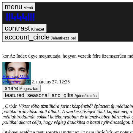
Menü
Kinézet
Jelentkezz be!
Az Index ügye megmutatja, hogyan vezetik félre üzemszerűen még
Herczeg Márk
vélemény
2022. március 27. 12:25
Megosztás
Ajándékozás
„Orbán Viktor több tízmilliárd forint közpénzből építtetett új média
politikai irányítása alatt állnak. A szerkesztőségek tőlük kapják meg a
médiabirodalmát, sokkal hatékonyabban és intenzívebben bármelyik elő
politikai akarat célja, hogy végleg átalakítsa a hazai nyilvánosságot
Öt évvel ezelőtt a fenti sorokkal indult az
Ez nem újságírás, ez politik