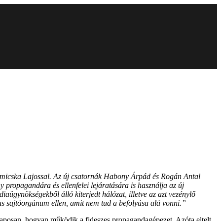
t Simicska Lajossal. Az új csatornák Habony Árpád és Rogán Antal
ny propagandára és ellenfelei lejáratására is használja az új
ügynökségekből álló kiterjedt hálózat, illetve az azt vezénylő
kus sajtóorgánum ellen, amit nem tud a befolyása alá vonni.”
laposan, hogyan működik a fideszes propagandagépezet. Azóta eltelt