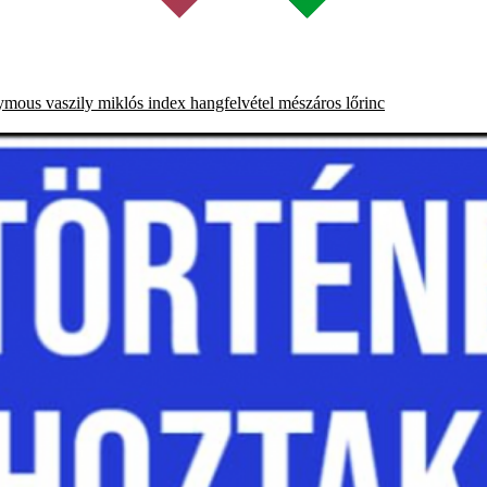
ymous
vaszily miklós
index
hangfelvétel
mészáros lőrinc