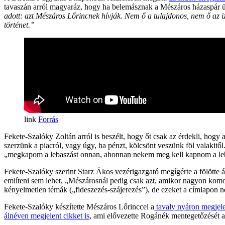
tavaszán arról magyaráz, hogy ha belemásznak a Mészáros házaspár 
adott: azt Mészáros Lőrincnek hívják. Nem ő a tulajdonos, nem ő az 
történet.”
Forrás
Fekete-Szalóky Zoltán arról is beszélt, hogy őt csak az érdekli, hogy
szerzünk a piacról, vagy úgy, ha pénzt, kölcsönt veszünk föl valakitől
„megkapom a lebaszást onnan, ahonnan nekem meg kell kapnom a le
Fekete-Szalóky szerint Starz Ákos vezérigazgató megígérte a fölötte
említeni sem lehet, „Mészárosnál pedig csak azt, amikor nagyon komo
kényelmetlen témák („fideszezés-szájerezés”), de ezeket a címlapon n
Fekete-Szalóky készítette Mészáros Lőrinccel a
tavaly nyáron megjelen
álnéven megjelent cikket is
, ami elővezette Rogánék mentegetőzését a 