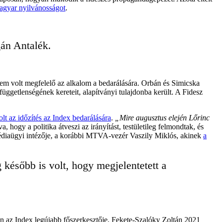
 magyar nyilvánosságot
.
gán Antalék.
 nem volt megfelelő az alkalom a bedarálására. Orbán és Simicska
függetlenségének kereteit, alapítványi tulajdonba került. A Fidesz
lt az időzítés az Index bedarálására
.
„Mire augusztus elején Lőrinc
, hogy a politika átveszi az irányítást, testületileg felmondtak, és
iaügyi intézője, a korábbi MTVA-vezér Vaszily Miklós, akinek
a
később is volt, hogy megjelentetett a
in az Index legújabb főszerkesztője, Fekete-Szalóky Zoltán 2021