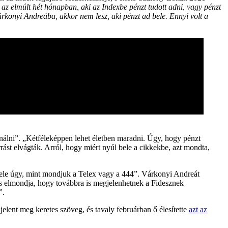
z elmúlt hét hónapban, aki az Indexbe pénzt tudott adni, vagy pénzt
konyi Andreába, akkor nem lesz, aki pénzt ad bele. Ennyi volt a
sinálni”. „Kétféleképpen lehet életben maradni. Úgy, hogy pénzt
rást elvágták. Arról, hogy miért nyúl bele a cikkekbe, azt mondta,
 bele úgy, mint mondjuk a Telex vagy a 444”. Várkonyi Andreát
is elmondja, hogy továbbra is megjelenhetnek a Fidesznek
”.
elent meg keretes szöveg, és tavaly februárban ő élesítette
azt az