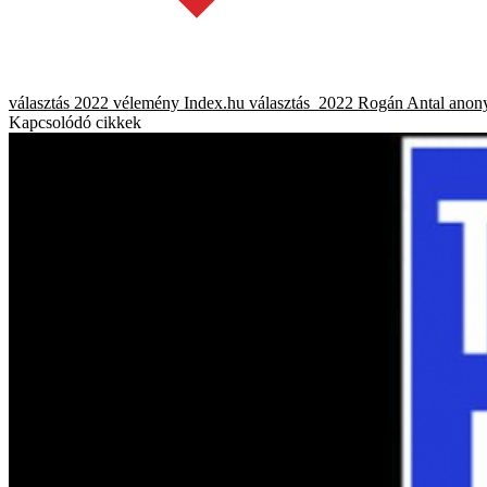
választás 2022
vélemény
Index.hu
választás_2022
Rogán Antal
anon
Kapcsolódó cikkek