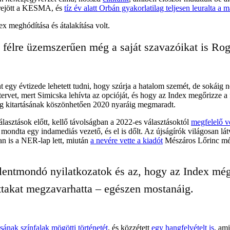
rejött a KESMA, és
tíz év alatt Orbán gyakorlatilag teljesen leuralta a
x meghódítása és átalakítása volt.
k félre üzemszerűen még a saját szavazóikat is Ro
t egy évtizede lehetett tudni, hogy szúrja a hatalom szemét, de sokáig
 tervet, mert Simicska lehívta az opcióját, és hogy az Index megőrizze a 
ség kitartásának köszönhetően 2020 nyaráig megmaradt.
asztások előtt, kellő távolságban a 2022-es választásoktól
megfelelő vo
 mondta egy indamediás vezető, és el is dőlt. Az újságírók világosan látva
an is a NER-lap lett, miután
a nevére vette a kiadót
Mészáros Lőrinc méd
lentmondó nyilatkozatok és az, hogy az Index még 
ttakat megzavarhatta – egészen mostanáig.
sának színfalak mögötti történetét
, és közzétett
egy hangfelvételt is
, am