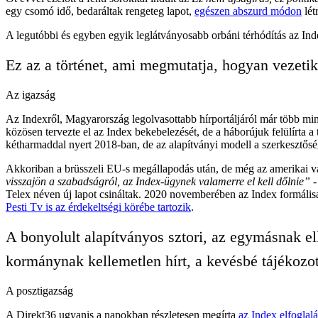
egy csomó idő, bedaráltak rengeteg lapot,
egészen abszurd módon
lét
A legutóbbi és egyben egyik leglátványosabb orbáni térhódítás az Inde
Ez az a történet, ami megmutatja, hogyan vezeti
Az igazság
Az Indexről, Magyarország legolvasottabb hírportáljáról már több min
közösen tervezte el az Index bekebelezését, de a háborújuk felülírta a
kétharmaddal nyert 2018-ban, de az alapítványi modell a szerkesztő
Akkoriban a brüsszeli EU-s megállapodás után, de még az amerikai vál
visszajön a szabadságról, az Index-ügynek valamerre el kell dőlnie”
-
Telex néven új lapot csináltak. 2020 novemberében az Index formális
Pesti Tv is az érdekeltségi körébe tartozik
.
A bonyolult alapítványos sztori, az egymásnak el
kormánynak kellemetlen hírt, a kevésbé tájékozo
A posztigazság
A Direkt36 ugyanis a napokban részletesen megírta
az Index elfoglalá