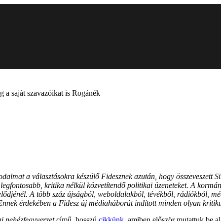
 a saját szavazóikat is Rogánék
birodalmat a választásokra készülő Fidesznek azután, hogy összeveszet
 legfontosabb, kritika nélkül közvetítendő politikai üzeneteket. A kormá
djénél. A több száz újságból, weboldalakból, tévékből, rádiókból, média
. Ennek érdekében a Fidesz új médiaháborút indított minden olyan kriti
ai nehézfegyverzet
című, hosszú
cikkünk
, amiben először mutattuk be a