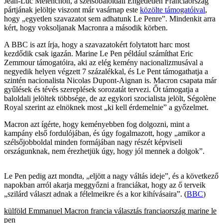
Jean-Luc Mélenchon, a szélsőbaloldali Engedetlen Franciaország
pártjának jelöltje viszont már vasárnap este
közölte támogatóival
,
hogy „egyetlen szavazatot sem adhatunk Le Penre”. Mindenkit arra
kért, hogy voksoljanak Macronra a második körben.
A BBC is azt írja, hogy a szavazatokért folytatott harc most
kezdődik csak igazán. Marine Le Pen például számíthat Eric
Zemmour támogatóira, aki az elég kemény nacionalizmusával a
negyedik helyen végzett 7 százalékkal, és Le Pent támogathatja a
szintén nacionalista Nicolas Dupont-Aignan is. Macron csapata már
gyűlések és tévés szereplések sorozatát tervezi. Őt támogatja a
baloldali jelöltek többsége, de az egykori szocialista jelölt, Ségolène
Royal szerint az elnöknek most „ki kell érdemelnie” a győzelmet.
Macron azt ígérte, hogy keményebben fog dolgozni, mint a
kampány első fordulójában, és úgy fogalmazott, hogy „amikor a
szélsőjobboldal minden formájában nagy részét képviseli
országunknak, nem érezhetjük úgy, hogy jól mennek a dolgok”.
Le Pen pedig azt mondta, „eljött a nagy váltás ideje”, és a következő
napokban arról akarja meggyőzni a franciákat, hogy az ő terveik
„szilárd választ adnak a félelmeikre és a kor kihívásaira”. (
BBC
)
külföld
Emmanuel Macron
francia választás
franciaország
marine le
pen