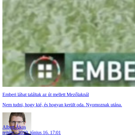
Emberi lábat találtak az út mellett Mezőlaknál
Nem tudni, hogy kié, és hogyan került oda. Nyomoznak utána.
Albert Ákos
rejtély
2019. június 16. 17:01