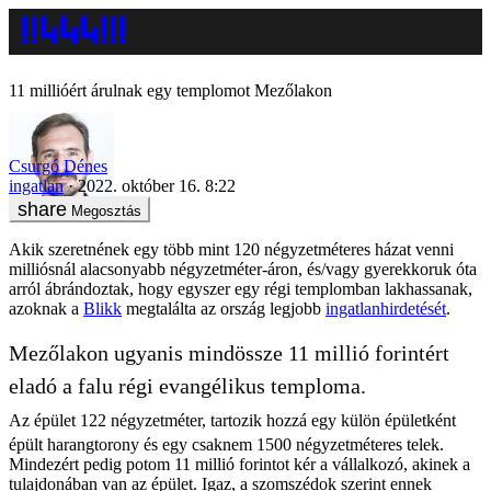
11 millióért árulnak egy templomot Mezőlakon
Csurgó Dénes
ingatlan
2022. október 16. 8:22
Megosztás
Akik szeretnének egy több mint 120 négyzetméteres házat venni
milliósnál alacsonyabb négyzetméter-áron, és/vagy gyerekkoruk óta
arról ábrándoztak, hogy egyszer egy régi templomban lakhassanak,
azoknak a
Blikk
megtalálta az ország legjobb
ingatlanhirdetését
.
Mezőlakon ugyanis mindössze 11 millió forintért
eladó a falu régi evangélikus temploma.
Az épület 122 négyzetméter, tartozik hozzá egy külön épületként
épült harangtorony és egy csaknem 1500 négyzetméteres telek.
Mindezért pedig potom 11 millió forintot kér a vállalkozó, akinek a
tulajdonában van az épület. Igaz, a szomszédok szerint ennek