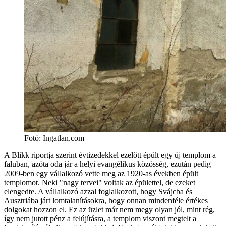
Fotó
:
Ingatlan.com
A Blikk riportja szerint évtizedekkel ezelőtt épült egy új templom a
faluban, azóta oda jár a helyi evangélikus közösség, ezután pedig
2009-ben egy vállalkozó vette meg az 1920-as években épült
templomot. Neki "nagy tervei" voltak az épülettel, de ezeket
elengedte. A vállalkozó azzal foglalkozott, hogy Svájcba és
Ausztriába járt lomtalanításokra, hogy onnan mindenféle értékes
dolgokat hozzon el. Ez az üzlet már nem megy olyan jól, mint rég,
így nem jutott pénz a felújításra, a templom viszont megtelt a