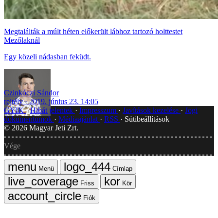
Megtalálták a múlt héten előkerült lábhoz tartozó holttestet
Mezőlaknál
Egy közeli nádasban feküdt.
Czinkóczi Sándor
rejtély
2019. június 23. 14:05
GYIK
Hibát jelentek
Impresszum
Javítások kezelése
Jogi
dokumentumok
Médiaajánlat
RSS
Sütibeállítások
©
2026
Magyar Jeti Zrt.
Vége
Menü
Címlap
Friss
Kör
Fiók