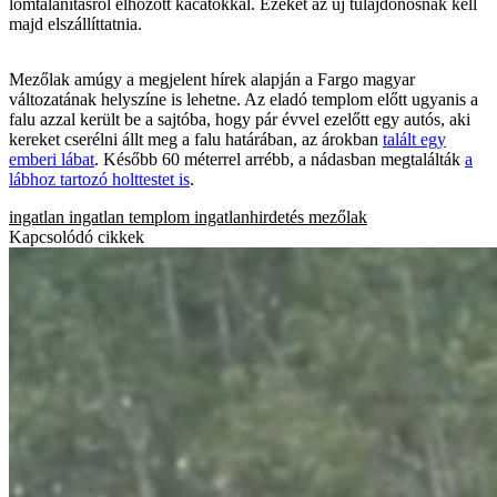
lomtalanításról elhozott kacatokkal. Ezeket az új tulajdonosnak kell
majd elszállíttatnia.
Mezőlak amúgy a megjelent hírek alapján a Fargo magyar
változatának helyszíne is lehetne. Az eladó templom előtt ugyanis a
falu azzal került be a sajtóba, hogy pár évvel ezelőtt egy autós, aki
kereket cserélni állt meg a falu határában, az árokban
talált egy
emberi lábat
. Később 60 méterrel arrébb, a nádasban megtalálták
a
lábhoz tartozó holttestet is
.
ingatlan
ingatlan
templom
ingatlanhirdetés
mezőlak
Kapcsolódó cikkek