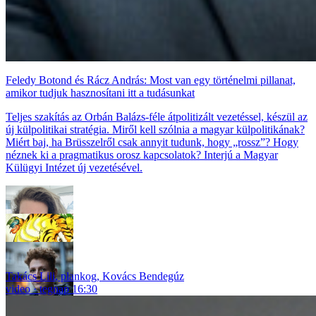
Feledy Botond és Rácz András: Most van egy történelmi pillanat,
amikor tudjuk hasznosítani itt a tudásunkat
Teljes szakítás az Orbán Balázs-féle átpolitizált vezetéssel, készül az
új külpolitikai stratégia. Miről kell szólnia a magyar külpolitikának?
Miért baj, ha Brüsszelről csak annyit tudunk, hogy „rossz”? Hogy
néznek ki a pragmatikus orosz kapcsolatok? Interjú a Magyar
Külügyi Intézet új vezetésével.
Takács Lili
,
plankog
,
Kovács Bendegúz
video
tegnap 16:30