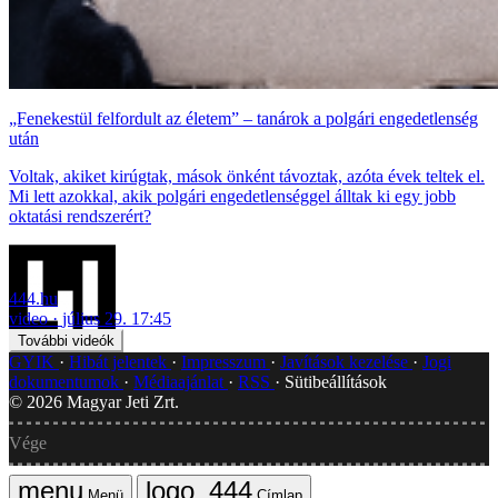
„Fenekestül felfordult az életem” – tanárok a polgári engedetlenség
után
Voltak, akiket kirúgtak, mások önként távoztak, azóta évek teltek el.
Mi lett azokkal, akik polgári engedetlenséggel álltak ki egy jobb
oktatási rendszerért?
444.hu
video
július 29. 17:45
További videók
GYIK
Hibát jelentek
Impresszum
Javítások kezelése
Jogi
dokumentumok
Médiaajánlat
RSS
Sütibeállítások
©
2026
Magyar Jeti Zrt.
Vége
Menü
Címlap