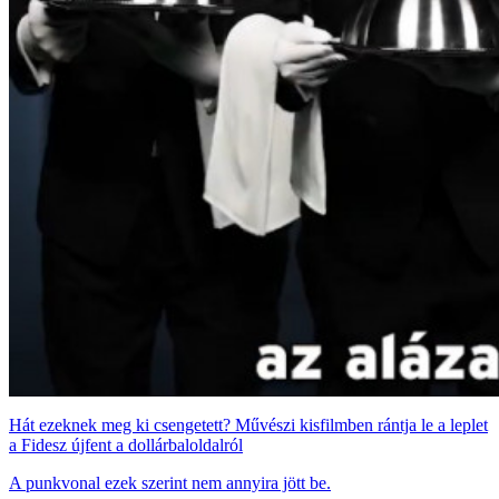
Hát ezeknek meg ki csengetett? Művészi kisfilmben rántja le a leplet
a Fidesz újfent a dollárbaloldalról
A punkvonal ezek szerint nem annyira jött be.