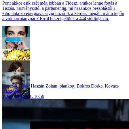
Pont akkor esik szét még jobban a Fidesz, amikor lenne fogás a
Tiszán. Tusványostól a parlamentig, mi hazánkos beszólástól a
kibontakozó energiaválságig húzódik a kérdés: megállt már a lejtőn
a volt kormánypárt? Erről beszélgettünk a 444 stúdiójában.
Herczeg Márk
,
Haszán Zoltán
,
plankog
,
Bokros Dorka
,
Kovács
Bendegúz
video
július 31. 16:59