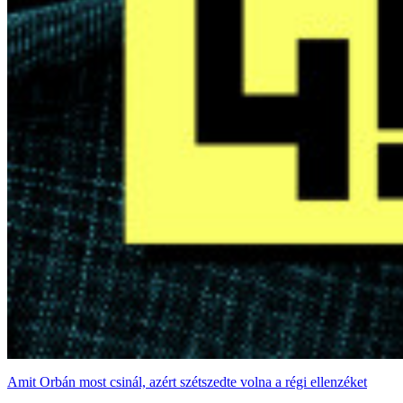
Amit Orbán most csinál, azért szétszedte volna a régi ellenzéket