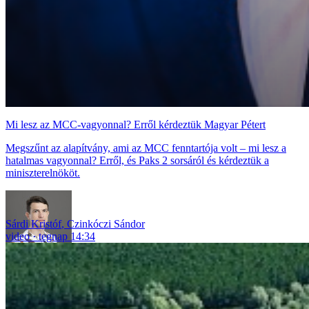
Mi lesz az MCC-vagyonnal? Erről kérdeztük Magyar Pétert
Megszűnt az alapítvány, ami az MCC fenntartója volt – mi lesz a
hatalmas vagyonnal? Erről, és Paks 2 sorsáról és kérdeztük a
miniszterelnököt.
Sárdi Kristóf
,
Czinkóczi Sándor
video
tegnap 14:34