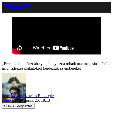
„Erre költik a pénzt ahelyett, hogy ezt a rohadt utat megcsinálnák” -
az új fideszes plakátokról kérdeztük az embereket
Jelinek Anna
,
Kovács Bendegúz
video
2024. április 25. 18:13
Megosztás