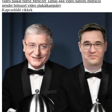
video
plakát
fidesz
Menczer Tamás
444 video
háború
migráció
gender
brüsszel
video
plakátkampány
Kapcsolódó cikkek