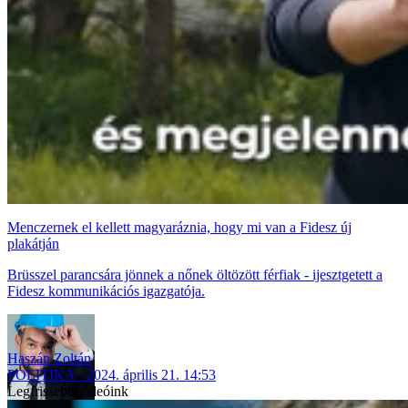
Menczernek el kellett magyaráznia, hogy mi van a Fidesz új
plakátján
Brüsszel parancsára jönnek a nőnek öltözött férfiak - ijesztgetett a
Fidesz kommunikációs igazgatója.
Haszán Zoltán
POLITIKA
2024. április 21. 14:53
Legfrissebb videóink