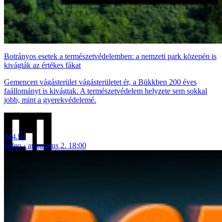
Botrányos esetek a természetvédelemben: a nemzeti park közepén is
kivágták az értékes fákat
Gemencen vágásterület vágásterületet ér, a Bükkben 200 éves
faállományt is kivágtak. A természetvédelem helyzete sem sokkal
jobb, mint a gyerekvédelemé.
444.hu
video
augusztus 2. 18:00