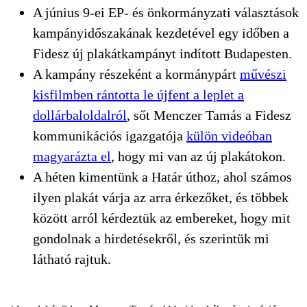
A június 9-ei EP- és önkormányzati választások
kampányidőszakának kezdetével egy időben a
Fidesz új plakátkampányt indított Budapesten.
A kampány részeként a kormánypárt
művészi
kisfilmben rántotta le újfent a leplet a
dollárbaloldalról
, sőt Menczer Tamás a Fidesz
kommunikációs igazgatója
külön videóban
magyarázta el
, hogy mi van az új plakátokon.
A héten kimentünk a Határ úthoz, ahol számos
ilyen plakát várja az arra érkezőket, és többek
között arról kérdeztük az embereket, hogy mit
gondolnak a hirdetésekről, és szerintük mi
látható rajtuk.