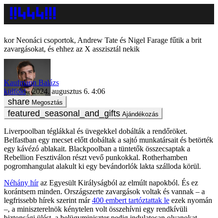
Neonáci csoportok, Andrew Tate és Nigel Farage fűtik a brit
zavargásokat, és ehhez az X asszisztál nekik
Kaufmann Balázs
külföld
2024. augusztus 6. 4:06
Megosztás
Ajándékozás
Liverpoolban téglákkal és üvegekkel dobálták a rendőröket.
Belfastban egy mecset előtt dobáltak a sajtó munkatársait és betörték
egy kávézó ablakait. Blackpoolban a tüntetők összecsaptak a
Rebellion Fesztiválon részt vevő punkokkal. Rotherhamben
pogromhangulat alakult ki egy bevándorlók lakta szálloda körül.
Néhány hír
az Egyesült Királyságból az elmúlt napokból. És ez
korántsem minden. Országszerte zavargások voltak és vannak – a
legfrissebb hírek szerint már
400 embert tartóztattak le
ezek nyomán
–, a miniszterelnök kénytelen volt összehívni egy rendkívüli
biztonsági ülést, a belügyminiszter pedig indulatosan olyanokat