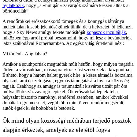
nyilatkozik
, hogy „a »huligán« zavargók számára készen állnak a
börtöncellák”.
A rendőrökkel erőszakoskodó tömegek és a könnygáz látványa
mellett talán kisebb jelentőségűnek tűnik, de a helyzetet jól jellemzi,
hogy a Sky News amúgy fekete tudósítóját
kopaszok inzultálják
,
miközben épp arról próbál beszámolni, hogy mi lesz a bevándorlók
lakta szállodával Rotherhamben. Az egész világ értetlenül nézi:
Mi történik Angliában?
Amikor a southportiak megtudták múlt hétfőn, hogy milyen tragédia
történt a városukban, másnapra virrasztást szerveztek a központba.
Érthető, hogy a három halott gyerek híre, a késes támadás borzalma
olyasmi, ami összefogásra, egymás támogatására hívja a közösség
tagjait. Csakhogy az amúgy is traumatizált kisváros utcáit pár óra
múlva több száz zavargó lepte el. Ők erőszakkal léptek fel a
helyszínt biztosító maroknyi rendőrrel szemben, amikor kövekkel
dobáltak egy mecsetet, végül több mint ötven rendőr megsérült,
autók égtek ki és boltokba is betörtek.
Ők mind olyan közösségi médiában terjedő posztok
alapján érkeztek, amelyek az elejétől fogva