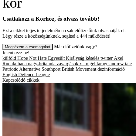
Csatlakozz a Körhöz, és olvass tovább!
Ezt a cikket teljes terjedelmében csak előfizetőink olvashatják el.
Légy része a közösségünknek, segítsd a 444 működését!
Már előfizetőnk vagy?
Megnézem a csomagokat
Jelentkezz be!
külföld
Hope Not Hate
Egyesült Királyság
késelés
twitter
Axel
Rudakubana
nagy-britannia
zavargások
x=
nigel farage
andrew tate
Patriotic Alternative
Southport
British Movement
dezinformáció
English Defence League
Kapcsolódó cikkek