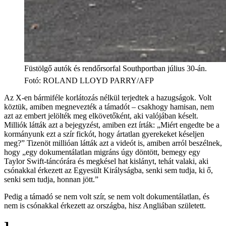
Füstölgő autók és rendőrsorfal Southportban július 30-án.
Fotó
:
ROLAND LLOYD PARRY/AFP
Az X-en bármiféle korlátozás nélkül terjedtek a hazugságok. Volt
köztük, amiben megnevezték a támadót – csakhogy hamisan, nem
azt az embert jelölték meg elkövetőként, aki valójában késelt.
Milliók látták azt a bejegyzést, amiben ezt írták: „Miért engedte be a
kormányunk ezt a szír fickót, hogy ártatlan gyerekeket késeljen
meg?” Tizenöt millióan látták azt a videót is, amiben arról beszélnek,
hogy „egy dokumentálatlan migráns úgy döntött, bemegy egy
Taylor Swift-táncórára és megkésel hat kislányt, tehát valaki, aki
csónakkal érkezett az Egyesült Királyságba, senki sem tudja, ki ő,
senki sem tudja, honnan jött.”
Pedig a támadó se nem volt szír, se nem volt dokumentálatlan, és
nem is csónakkal érkezett az országba, hisz Angliában született.