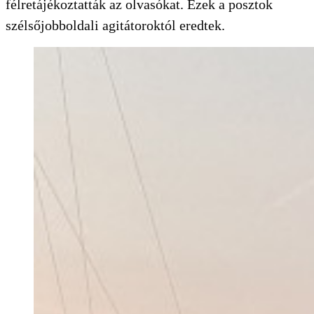
félretájékoztatták az olvasókat. Ezek a posztok
szélsőjobboldali agitátoroktól eredtek.