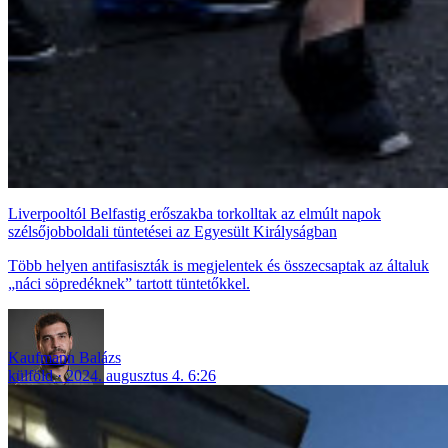
Liverpooltól Belfastig erőszakba torkolltak az elmúlt napok
szélsőjobboldali tüntetései az Egyesült Királyságban
Több helyen antifasiszták is megjelentek és összecsaptak az általuk
„náci söpredéknek” tartott tüntetőkkel.
Kaufmann Balázs
külföld
2024. augusztus 4. 6:26