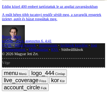
Eddig közel 400 embert tartóztattak le az angliai zavargásokban
A múlt héten több tucatnyi rendőr sérült meg, a zavargók rengetek
üzletet, autót és házat rongáltak meg.
Benics Márk
külföld
2024. augusztus 6. 4:41
GYIK
Hibát jelentek
Impresszum
Javítások kezelése
Jogi
dokumentumok
Médiaajánlat
RSS
Sütibeállítások
©
2026
Magyar Jeti Zrt.
Vége
Menü
Címlap
Friss
Kör
Fiók