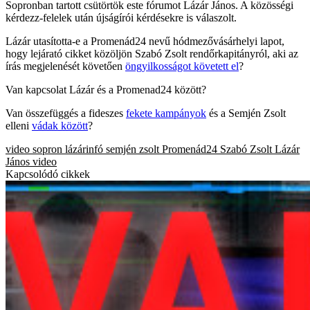
Sopronban tartott csütörtök este fórumot Lázár János. A közösségi
kérdezz-felelek után újságírói kérdésekre is válaszolt.
Lázár utasította-e a Promenád24 nevű hódmezővásárhelyi lapot,
hogy lejárató cikket közöljön Szabó Zsolt rendőrkapitányról, aki az
írás megjelenését követően
öngyilkosságot követett el
?
Van kapcsolat Lázár és a Promenad24 között?
Van összefüggés a fideszes
fekete kampányok
és a Semjén Zsolt
elleni
vádak között
?
video
sopron
lázárinfó
semjén zsolt
Promenád24
Szabó Zsolt
Lázár
János
video
Kapcsolódó cikkek