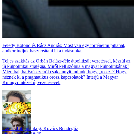
Feledy Botond és Rácz András: Most van egy történelmi pillanat,
amikor tudjuk hasznosítani itt a tudásunkat
Teljes szakítás az Orbán Balázs-féle átpolitizált vezetéssel, készül az
új külpolitikai stratégia. Miről kell szólnia a magyar külpolitikának?
Miért baj, ha Brüsszelről csak annyit tudunk, hogy „rossz”? Hogy
néznek ki a pragmatikus orosz kapcsolatok? Interjú a Magyar
Külügyi Intézet új vezetésével.
Takács Lili
,
plankog
,
Kovács Bendegúz
video
péntek 16:30