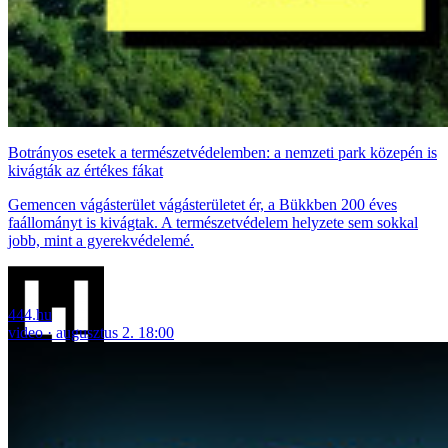
Botrányos esetek a természetvédelemben: a nemzeti park közepén is
kivágták az értékes fákat
Gemencen vágásterület vágásterületet ér, a Bükkben 200 éves
faállományt is kivágtak. A természetvédelem helyzete sem sokkal
jobb, mint a gyerekvédelemé.
444.hu
video
augusztus 2. 18:00