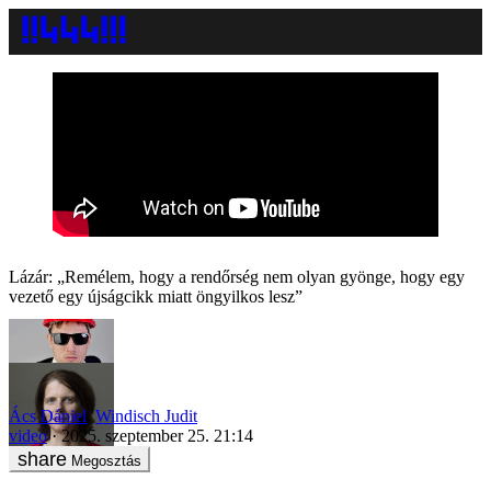
Lázár: „Remélem, hogy a rendőrség nem olyan gyönge, hogy egy
vezető egy újságcikk miatt öngyilkos lesz”
Ács Dániel
,
Windisch Judit
video
2025. szeptember 25. 21:14
Megosztás