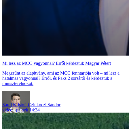
Mi lesz az MCC-vagyonnal? Erről kérdeztük Magyar Pétert
Megszűnt az alapítvány, ami az MCC fenntartója volt – mi lesz a
hatalmas vagyonnal? Erről, és Paks 2 sorsáról és kérdeztük a
miniszterelnököt.
Sárdi Kristóf
,
Czinkóczi Sándor
video
péntek 14:34