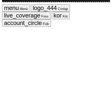
Menü
Címlap
Friss
Kör
Fiók