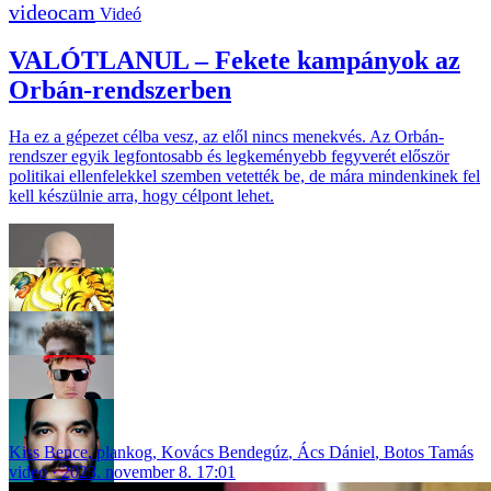
Videó
VALÓTLANUL – Fekete kampányok az
Orbán-rendszerben
Ha ez a gépezet célba vesz, az elől nincs menekvés. Az Orbán-
rendszer egyik legfontosabb és legkeményebb fegyverét először
politikai ellenfelekkel szemben vetették be, de mára mindenkinek fel
kell készülnie arra, hogy célpont lehet.
Kiss Bence
,
plankog
,
Kovács Bendegúz
,
Ács Dániel
,
Botos Tamás
video
2023. november 8. 17:01