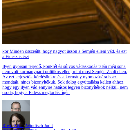
Minden összeállt, hogy nagyot üssön a Semjén elleni vád, és ezt
a Fidesz is érzi
Ilyen gyorsan terjedő, konkrét és súlyos vádaskodás talán még soha
nem volt kormánypárti politikus ellen, mint most Semjén Zsolt ellen.
Az ezt terjesztők kérdésünkre és a kormány nyomozására is azt
mondták, nincs bizonyítékuk. Sok dolog együttállása kellett ahhoz,
hogy egy ilyen vád ennyire hatásos legyen bizonyítékok nélkül, nem
csoda, hogy a Fidesz megtorlást ígér.
Rovó Attila
,
Windisch Judit