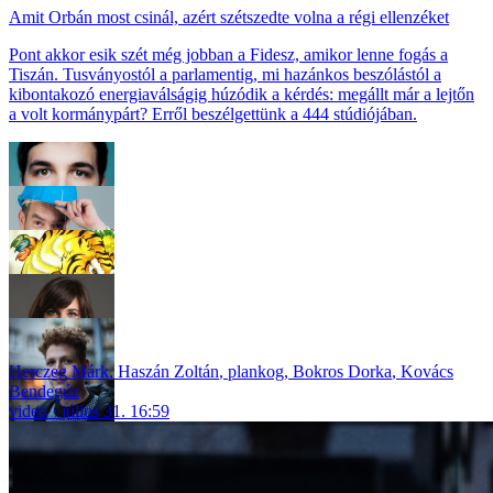
Amit Orbán most csinál, azért szétszedte volna a régi ellenzéket
Pont akkor esik szét még jobban a Fidesz, amikor lenne fogás a
Tiszán. Tusványostól a parlamentig, mi hazánkos beszólástól a
kibontakozó energiaválságig húzódik a kérdés: megállt már a lejtőn
a volt kormánypárt? Erről beszélgettünk a 444 stúdiójában.
Herczeg Márk
,
Haszán Zoltán
,
plankog
,
Bokros Dorka
,
Kovács
Bendegúz
video
július 31. 16:59