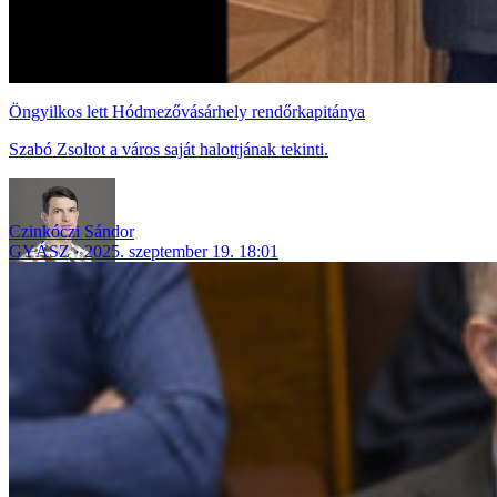
Öngyilkos lett Hódmezővásárhely rendőrkapitánya
Szabó Zsoltot a város saját halottjának tekinti.
Czinkóczi Sándor
GYÁSZ
2025. szeptember 19. 18:01