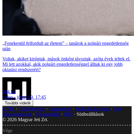
„Fenekestül felfordult az életem” – tanárok a polgári engedetlenség
után
Voltak, akiket kirúgtak, mások önként távoztak, azóta évek teltek el.
Mi lett azokkal, akik polgári engedetlenséggel álltak ki egy jobb
oktatási rendszerért?
444.hu
video
július 29. 17:45
További videók
GYIK
Hibát jelentek
Impresszum
Javítások kezelése
Jogi
dokumentumok
Médiaajánlat
RSS
Sütibeállítások
©
2026
Magyar Jeti Zrt.
Vége