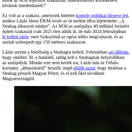
autók az M30 kijavított szakaszán! Balesetmentes közlekedést
kívánok mindenkinek!”
Ez volt az a szakasz, amelynek hirtelen
komoly politikai hírneve lett
,
amikor Lázár János ÉKM-vezér az út mellett állva kijelentette: „A
Strabag átbaszott minket”. Az M30-as autópálya 40 milliárd forintért
épített szakaszát csak 2021-ben adták át, de már 2024 februárjában
le kellett zárni
, mert Szikszónál az egész töltés megcsúszott, és az
aszfalt szétrepedt egy 150 méteres szakaszon.
Lázár szerint a felelősség a Strabagot terheli. Februárban
azt állította
,
hogy október 30. a határidő, eddig kell a Strabagnak helyreállítani
az autópályát. Miután erre nem került sor, Lázár már az Orbán-
kormány „átbaszásáról” beszélt, majd
előállt azzal
, hogy titokban a
Strabag pénzeli Magyar Pétert, és el kell őket távolítani
Magyarországról.