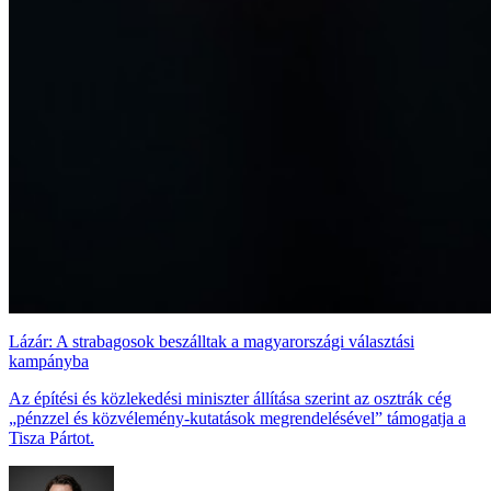
Lázár: A strabagosok beszálltak a magyarországi választási
kampányba
Az építési és közlekedési miniszter állítása szerint az osztrák cég
„pénzzel és közvélemény-kutatások megrendelésével” támogatja a
Tisza Pártot.