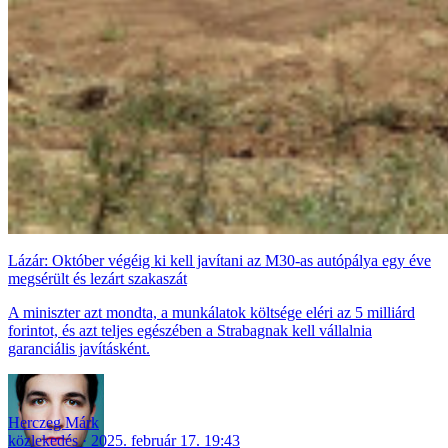
Lázár: Október végéig ki kell javítani az M30-as autópálya egy éve
megsérült és lezárt szakaszát
A miniszter azt mondta, a munkálatok költsége eléri az 5 milliárd
forintot, és azt teljes egészében a Strabagnak kell vállalnia
garanciális javításként.
Herczeg Márk
közlekedés
2025. február 17. 19:43