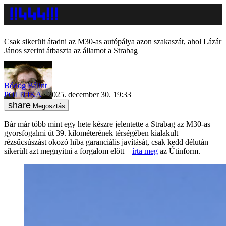
Csak sikerült átadni az M30-as autópálya azon szakaszát, ahol Lázár
János szerint átbaszta az államot a Strabag
Bódog Bálint
POLITIKA
2025. december 30. 19:33
Megosztás
Bár már több mint egy hete készre jelentette a Strabag az M30-as
gyorsfogalmi út 39. kilométerének térségében kialakult
rézsűcsúszást okozó hiba garanciális javítását, csak kedd délután
sikerült azt megnyitni a forgalom előtt –
írta meg
az Útinform.