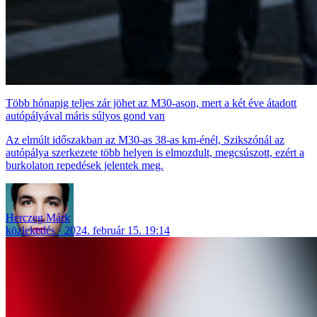
Több hónapig teljes zár jöhet az M30-ason, mert a két éve átadott
autópályával máris súlyos gond van
Az elmúlt időszakban az M30-as 38-as km-énél, Szikszónál az
autópálya szerkezete több helyen is elmozdult, megcsúszott, ezért a
burkolaton repedések jelentek meg.
Herczeg Márk
közlekedés
2024. február 15. 19:14