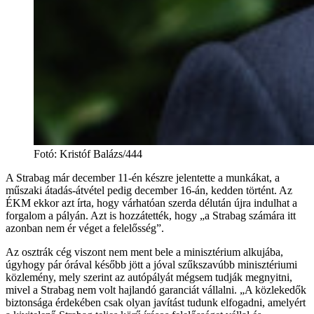
Fotó
:
Kristóf Balázs/444
A Strabag már december 11-én készre jelentette a munkákat, a
műszaki átadás-átvétel pedig december 16-án, kedden történt. Az
ÉKM ekkor azt írta, hogy várhatóan szerda délután újra indulhat a
forgalom a pályán. Azt is hozzátették, hogy „a Strabag számára itt
azonban nem ér véget a felelősség”.
Az osztrák cég viszont nem ment bele a minisztérium alkujába,
úgyhogy pár órával később jött a jóval szűkszavúbb minisztériumi
közlemény, mely szerint az autópályát mégsem tudják megnyitni,
mivel a Strabag nem volt hajlandó garanciát vállalni. „A közlekedők
biztonsága érdekében csak olyan javítást tudunk elfogadni, amelyért