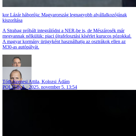
Lázár háborúja: Magyarország legnagyobb alvállalkozójának
kiszorítása
A Strabag próbált integrálódni a NER-be is, de Mészárosék már
megvannak nélkülük: piaci újrafelosztási kísérlet kurucos pózokkal.
A magyar kormány ürügyként használhatja az osztrákok ellen az
M30-as autópályát.
Tóth-Szenesi Attila
,
Kolozsi Ádám
POLITIKA
2025. november 5. 13:54