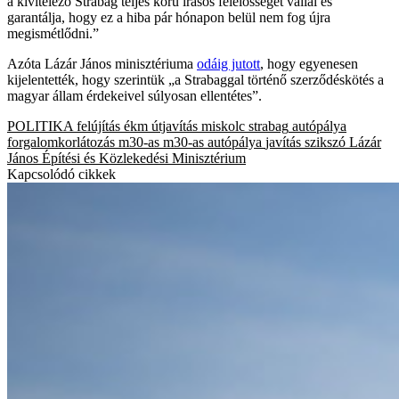
a kivitelező Strabag teljes körű írásos felelősséget vállal és
garantálja, hogy ez a hiba pár hónapon belül nem fog újra
megismétlődni.”
Azóta Lázár János minisztériuma
odáig jutott
, hogy egyenesen
kijelentették, hogy szerintük „a Strabaggal történő szerződéskötés a
magyar állam érdekeivel súlyosan ellentétes”.
POLITIKA
felújítás
ékm
útjavítás
miskolc
strabag
autópálya
forgalomkorlátozás
m30-as
m30-as autópálya
javítás
szikszó
Lázár
János
Építési és Közlekedési Minisztérium
Kapcsolódó cikkek