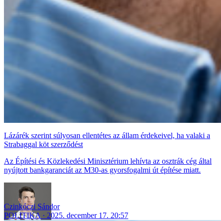
Lázárék szerint súlyosan ellentétes az állam érdekeivel, ha valaki a
Strabaggal köt szerződést
Az Építési és Közlekedési Minisztérium lehívta az osztrák cég által
nyújtott bankgaranciát az M30-as gyorsfogalmi út építése miatt.
Czinkóczi Sándor
POLITIKA
2025. december 17. 20:57