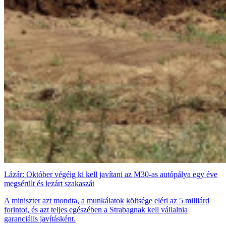
Lázár: Október végéig ki kell javítani az M30-as autópálya egy éve
megsérült és lezárt szakaszát
A miniszter azt mondta, a munkálatok költsége eléri az 5 milliárd
forintot, és azt teljes egészében a Strabagnak kell vállalnia
garanciális javításként.