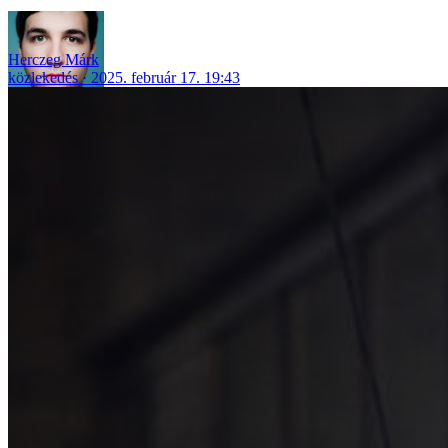
Herczeg Márk
közlekedés
2025. február 17. 19:43