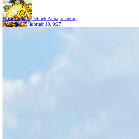
Kristóf Balázs
,
Jelinek Anna
,
plankog
video
2025. február 18. 9:27