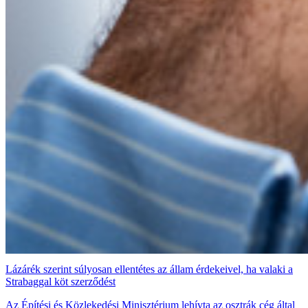
Lázárék szerint súlyosan ellentétes az állam érdekeivel, ha valaki a
Strabaggal köt szerződést
Az Építési és Közlekedési Minisztérium lehívta az osztrák cég által