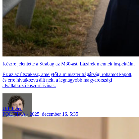
Készre jelentette a Strabag az M30-ast, Lázárék mennek inspektálni
Ez az az útszakasz, amelytől a miniszter trágársági rohamot kapott,
és erre hivatkozva állt neki a legnagyobb magyarországi
alvállalkozó kiszorításának.
Urfi Péter
POLITIKA
2025. december 16. 5:35