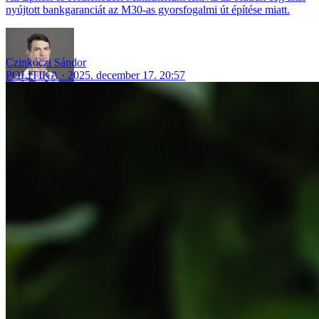
nyújtott bankgaranciát az M30-as gyorsfogalmi út építése miatt.
Czinkóczi Sándor
POLITIKA
2025. december 17. 20:57