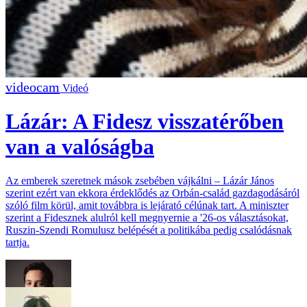
Videó
Lázár: A Fidesz visszatérőben
van a valóságba
Az emberek szeretnek mások zsebében vájkálni – Lázár János
szerint ezért van ekkora érdeklődés az Orbán-család gazdagodásáról
szóló film körül, amit továbbra is lejárató célúnak tart. A miniszter
szerint a Fidesznek alulról kell megnyernie a '26-os választásokat,
Ruszin-Szendi Romulusz belépését a politikába pedig csalódásnak
tartja.