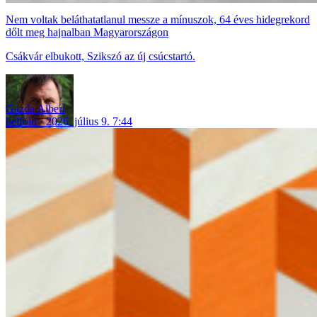
Nem voltak beláthatatlanul messze a mínuszok, 64 éves hidegrekord
dőlt meg hajnalban Magyarországon
Csákvár elbukott, Szikszó az új csúcstartó.
Gazda Albert
belföld
2026. július 9. 7:44