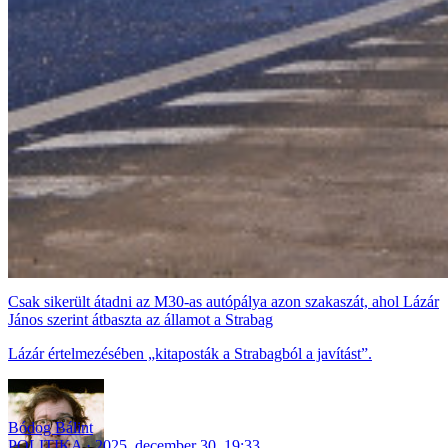
Csak sikerült átadni az M30-as autópálya azon szakaszát, ahol Lázár
János szerint átbaszta az államot a Strabag
Lázár értelmezésében „kitaposták a Strabagból a javítást”.
Bódog Bálint
POLITIKA
2025. december 30. 19:33