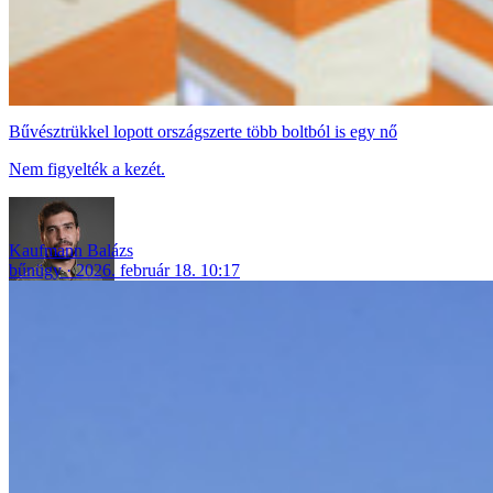
Bűvésztrükkel lopott országszerte több boltból is egy nő
Nem figyelték a kezét.
Kaufmann Balázs
bűnügy
2026. február 18. 10:17