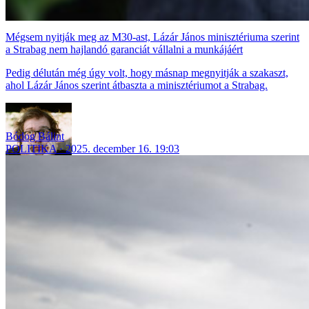
Mégsem nyitják meg az M30-ast, Lázár János minisztériuma szerint
a Strabag nem hajlandó garanciát vállalni a munkájáért
Pedig délután még úgy volt, hogy másnap megnyitják a szakaszt,
ahol Lázár János szerint átbaszta a minisztériumot a Strabag.
Bódog Bálint
POLITIKA
2025. december 16. 19:03