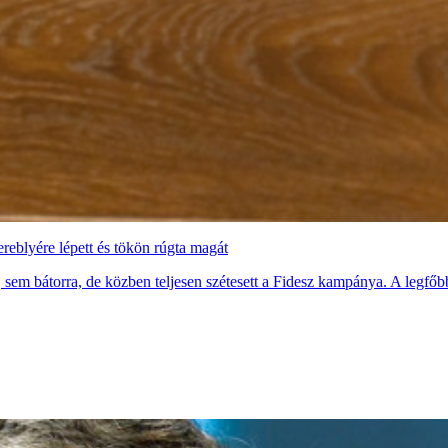
reblyére lépett és tökön rúgta magát
m bátorra, de közben teljesen szétesett a Fidesz kampánya. A legfőbb ü