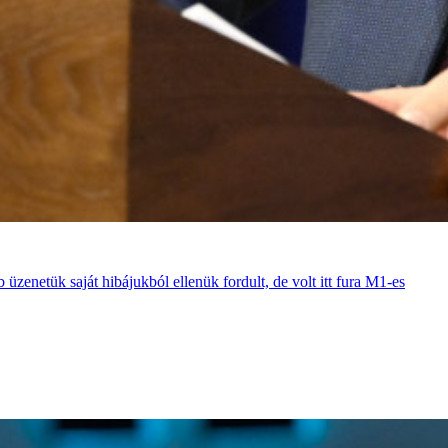
zenetük saját hibájukból ellenük fordult, de volt itt fura M1-es