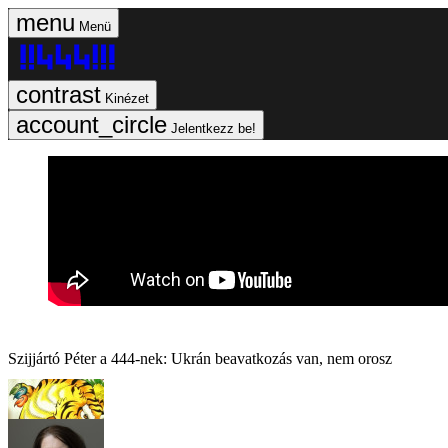
Menü
Kinézet
Jelentkezz be!
Szijjártó Péter a 444-nek: Ukrán beavatkozás van, nem orosz