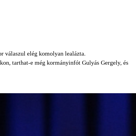
r válaszul elég komolyan lealázta.
okon, tarthat-e még kormányinfót Gulyás Gergely, és