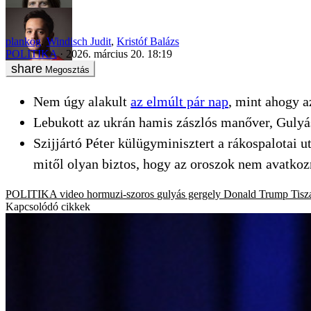
plankog
,
Windisch Judit
,
Kristóf Balázs
POLITIKA
2026. március 20. 18:19
Megosztás
Nem úgy alakult
az elmúlt pár nap
, mint ahogy a
Lebukott az ukrán hamis zászlós manőver, Gulyás
Szijjártó Péter külügyminisztert a rákospalotai 
mitől olyan biztos, hogy az oroszok nem avatkoz
POLITIKA
video
hormuzi-szoros
gulyás gergely
Donald Trump
Tisz
Kapcsolódó cikkek