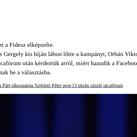
zt a Fidesz elképzelte.
 Gergely kis híján lábon lőtte a kampányt, Orbán Vikto
utcafórum után kérdeztük arról, miért hazudik a Facebo
nak be a választásba.
a Párt
rákospalota
Szijjártó Péter
pest-13
ukrán zászló
utcafórum