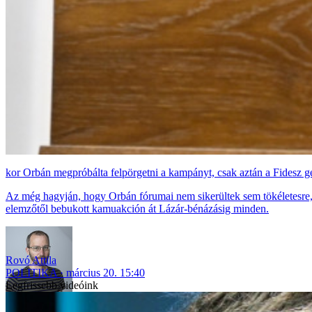
Orbán megpróbálta felpörgetni a kampányt, csak aztán a Fidesz ge
Az még hagyján, hogy Orbán fórumai nem sikerültek sem tökéletesre, se
elemzőtől bebukott kamuakción át Lázár-bénázásig minden.
Rovó Attila
POLITIKA
március 20. 15:40
Legfrissebb videóink