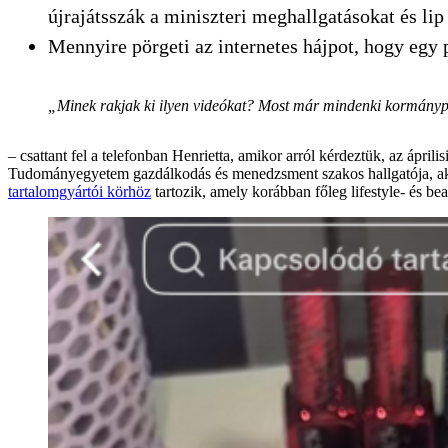
újrajátsszák a miniszteri meghallgatásokat és lip
Mennyire pörgeti az internetes hájpot, hogy egy p
„Minek rakjak ki ilyen videókat? Most már mindenki kormánypá
– csattant fel a telefonban Henrietta, amikor arról kérdeztük, az áprili
Tudományegyetem gazdálkodás és menedzsment szakos hallgatója, aki 
tartalomgyártói körhöz
tartozik, amely korábban főleg lifestyle- és be