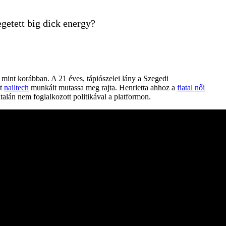
egetett big dick energy?
at mint korábban. A 21 éves, tápiószelei lány a Szegedi
lt
nailtech
munkáit mutassa meg rajta. Henrietta ahhoz a
fiatal női
talán nem foglalkozott politikával a platformon.