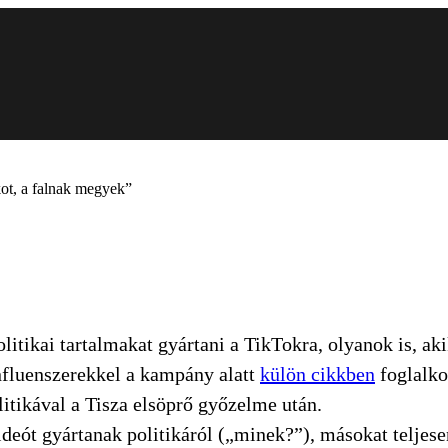
ot, a falnak megyek”
politikai tartalmakat gyártani a TikTokra, olyanok is, a
nfluenszerekkel a kampány alatt
külön cikkben
foglalko
itikával a Tisza elsöprő győzelme után.
deót gyártanak politikáról („minek?”), másokat teljesen