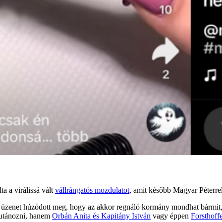
a a virálissá vált
vállrángatós mozdulatot
, amit később Magyar Péterrel
üzenet húzódott meg, hogy az akkor regnáló kormány mondhat bármit, eg
utánozni, hanem
Orbán Anita és Kapitány István
vagy éppen
Forsthoff