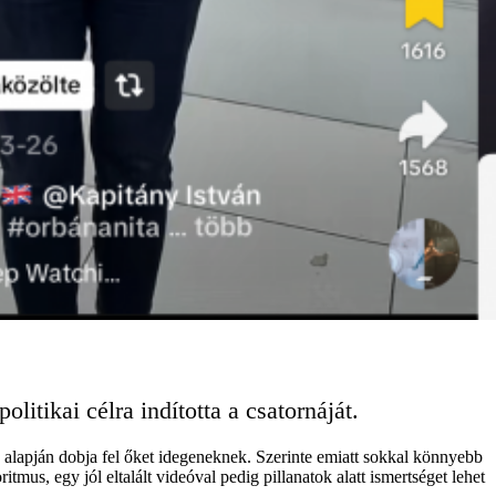
litikai célra indította a csatornáját.
k alapján dobja fel őket idegeneknek. Szerinte emiatt sokkal könnyebb
tmus, egy jól eltalált videóval pedig pillanatok alatt ismertséget lehet