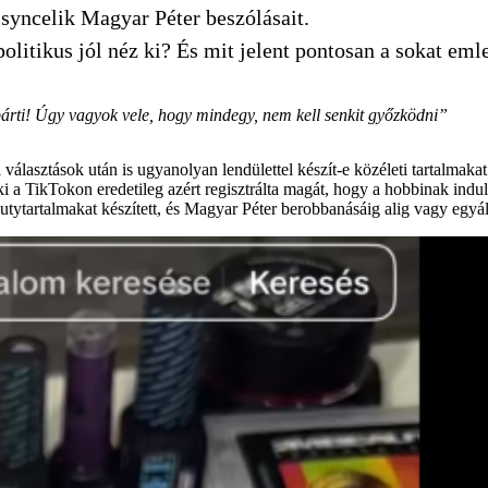
 syncelik Magyar Péter beszólásait.
olitikus jól néz ki? És mit jelent pontosan a sokat eml
rti! Úgy vagyok vele, hogy mindegy, nem kell senkit győzködni”
si választások után is ugyanolyan lendülettel készít-e közéleti tartalmak
a TikTokon eredetileg azért regisztrálta magát, hogy a hobbinak indu
autytartalmakat készített, és Magyar Péter berobbanásáig alig vagy egyál