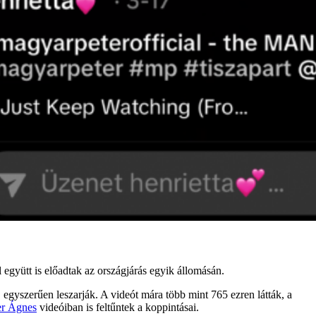
 együtt is előadtak az országjárás egyik állomásán.
yszerűen leszarják. A videót mára több mint 765 ezren látták, a
er Ágnes
videóiban is feltűntek a koppintásai.