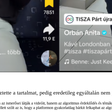
ette a tartalmat, pedig eredetileg egyáltalán nem po
 az ismerősei látják a videóit, hanem az algoritmus érdeklődés és témá
 szólt az is, hogy a platformon gyakorlatilag bárkit felkaphat az algori