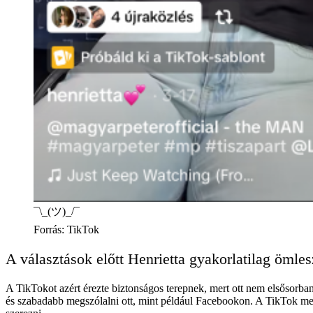
¯\_(ツ)_/¯
Forrás
:
TikTok
A választások előtt Henrietta gyakorlatilag ömleszt
A TikTokot azért érezte biztonságos terepnek, mert ott nem elsősorban
és szabadabb megszólalni ott, mint például Facebookon. A TikTok mellett