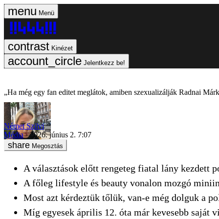
Menü
Kinézet
Jelentkezz be!
„Ha még egy fan editet meglátok, amiben szexualizálják Radnai Márk
Német Szilvi
Média
2026. június 2. 7:07
Megosztás
A választások előtt rengeteg fiatal lány kezdett 
A főleg lifestyle és beauty vonalon mozgó minii
Most azt kérdeztük tőlük, van-e még dolguk a pol
Míg egyesek április 12. óta már kevesebb saját vi