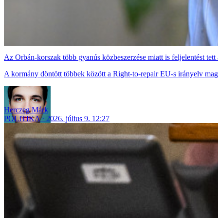
Az Orbán-korszak több gyanús közbeszerzése miatt is feljelentést tet
A kormány döntött többek között a Right-to-repair EU-s irányelv magy
Herczeg Márk
POLITIKA
2026. július 9. 12:27