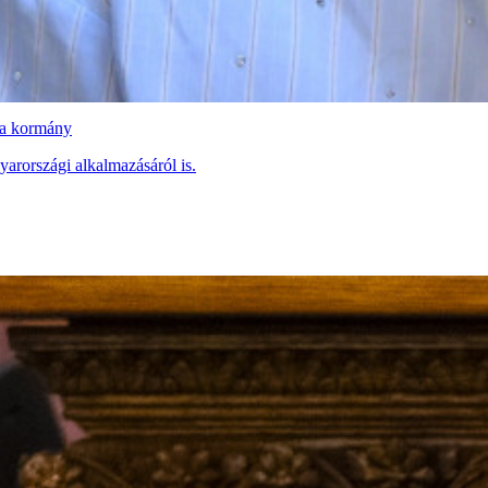
t a kormány
arországi alkalmazásáról is.