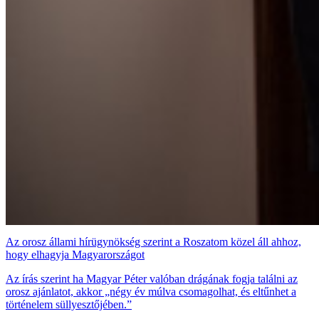
Az orosz állami hírügynökség szerint a Roszatom közel áll ahhoz,
hogy elhagyja Magyarországot
Az írás szerint ha Magyar Péter valóban drágának fogja találni az
orosz ajánlatot, akkor „négy év múlva csomagolhat, és eltűnhet a
történelem süllyesztőjében.”