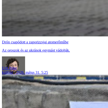
Drón csapódott a zaporizzsjai atomerőműbe
Az oroszok és az ukránok egymást vádolják.
Urfi Péter
külföld
2026. május 31. 5:25