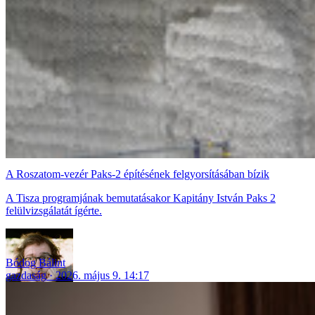
A Roszatom-vezér Paks-2 építésének felgyorsításában bízik
A Tisza programjának bemutatásakor Kapitány István Paks 2
felülvizsgálatát ígérte.
Bódog Bálint
gazdaság
2026. május 9. 14:17