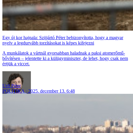
Egy új kor hajnala: Szijjártó Péter bebizonyította, hogy a magyar
nyelv a legdurvább torzításokat is képes kifejezni
A munkálatok a vártnál gyorsabban haladnak a paksi atomerőmű-
bővítésen – jelentette ki a külügyminiszter, de lehet, hogy csak nem
értjük a viccet.
Urfi Péter
POLITIKA
2025. december 13. 6:48