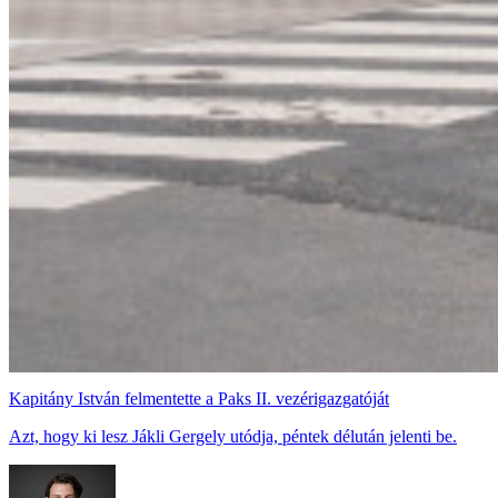
Kapitány István felmentette a Paks II. vezérigazgatóját
Azt, hogy ki lesz Jákli Gergely utódja, péntek délután jelenti be.