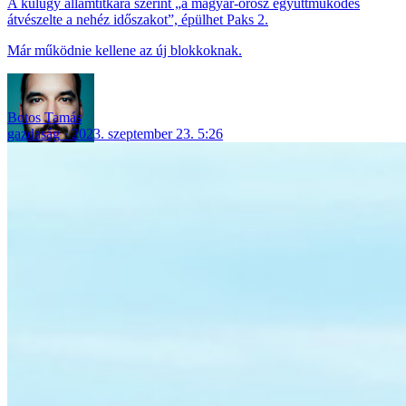
A külügy államtitkára szerint „a magyar-orosz együttműködés
átvészelte a nehéz időszakot”, épülhet Paks 2.
Már működnie kellene az új blokkoknak.
Botos Tamás
gazdaság
2023. szeptember 23. 5:26