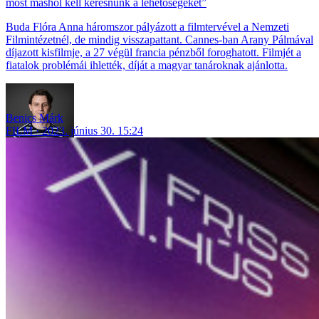
most máshol kell keresnünk a lehetőségeket”
Buda Flóra Anna háromszor pályázott a filmtervével a Nemzeti
Filmintézetnél, de mindig visszapattant. Cannes-ban Arany Pálmával
díjazott kisfilmje, a 27 végül francia pénzből foroghatott. Filmjét a
fiatalok problémái ihlették, díját a magyar tanároknak ajánlotta.
Benics Márk
FILM
2023. június 30. 15:24