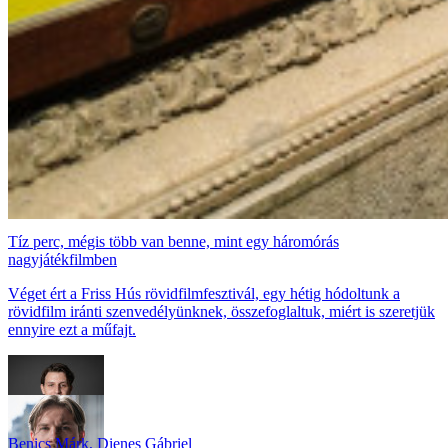
Tíz perc, mégis több van benne, mint egy háromórás
nagyjátékfilmben
Véget ért a Friss Hús rövidfilmfesztivál, egy hétig hódoltunk a
rövidfilm iránti szenvedélyünknek, összefoglaltuk, miért is szeretjük
ennyire ezt a műfajt.
Benics Márk
,
Dienes Gábriel