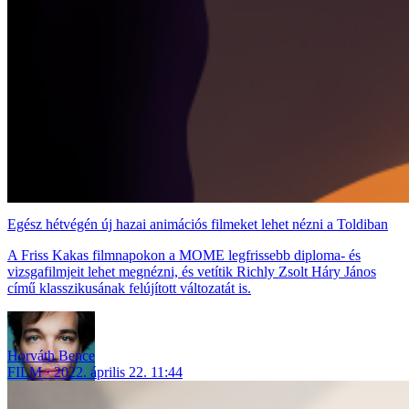
Egész hétvégén új hazai animációs filmeket lehet nézni a Toldiban
A Friss Kakas filmnapokon a MOME legfrissebb diploma- és
vizsgafilmjeit lehet megnézni, és vetítik Richly Zsolt Háry János
című klasszikusának felújított változatát is.
Horváth Bence
FILM
2022. április 22. 11:44