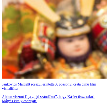
Jankovics Marcellt rosszul érintette A pozsonyi csata című film
vizualitása
Abban viszont látja „a jó szándékot”, hogy Kásler összerakná
Mátyás király csontjait.