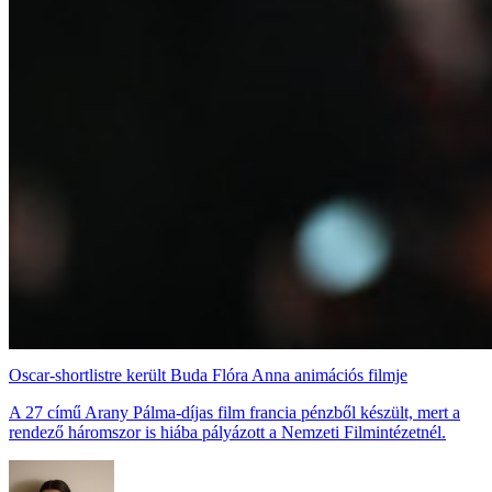
Oscar-shortlistre került Buda Flóra Anna animációs filmje
A 27 című Arany Pálma-díjas film francia pénzből készült, mert a
rendező háromszor is hiába pályázott a Nemzeti Filmintézetnél.