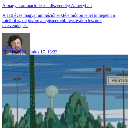
A magyar animáció lesz a díszvendég Annecyban
A 110 éves magyar animációt sokféle módon lehet ünnepelni a
fotelből is, de jövőre a legismertebb fesztiválon leszünk
díszvendégek.
Urfi Péter
FILM
2024. június 17. 13:33