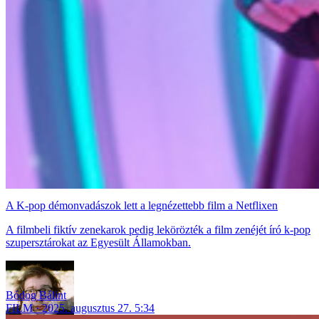
A K-pop démonvadászok lett a legnézettebb film a Netflixen
A filmbeli fiktív zenekarok pedig lekörözték a film zenéjét író k-pop
szupersztárokat az Egyesült Államokban.
Bódog Bálint
FILM
2025. augusztus 27. 5:34