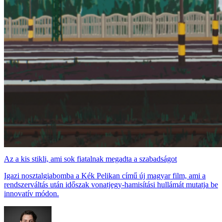
Az a kis stikli, ami sok fiatalnak megadta a szabadságot
Igazi nosztalgiabomba a Kék Pelikan című új magyar film, ami a
rendszerváltás után időszak vonatjegy-hamisítási hullámát mutatja be
innovatív módon.