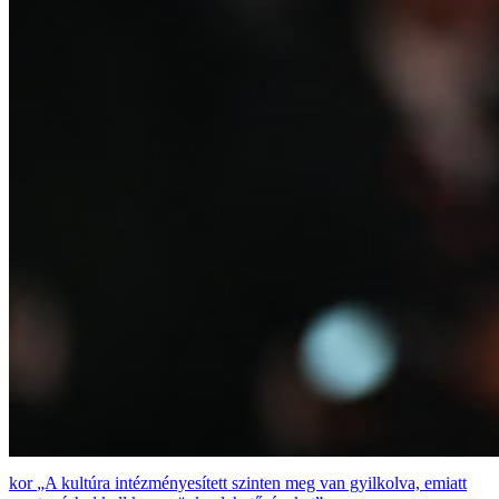
„A kultúra intézményesített szinten meg van gyilkolva, emiatt