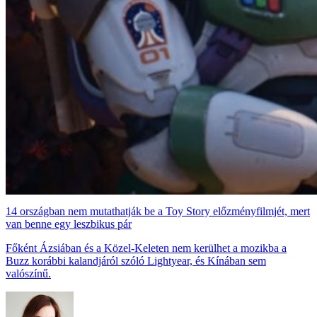
14 országban nem mutathatják be a Toy Story előzményfilmjét, mert
van benne egy leszbikus pár
Főként Ázsiában és a Közel-Keleten nem kerülhet a mozikba a
Buzz korábbi kalandjáról szóló Lightyear, és Kínában sem
valószínű.