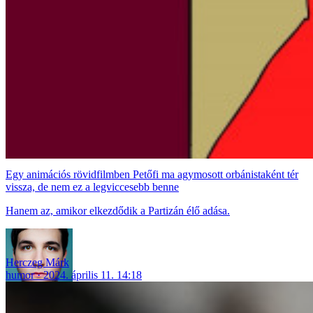
Egy animációs rövidfilmben Petőfi ma agymosott orbánistaként tér
vissza, de nem ez a legviccesebb benne
Hanem az, amikor elkezdődik a Partizán élő adása.
Herczeg Márk
humor
2024. április 11. 14:18