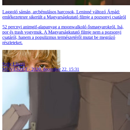
Laggoló sámán, arcbénulásos harcosok, Leninné változó Árpád:
emlékezetesre sikerült a Magyarságkutató filmje a pozsonyi csatáról
52 percnyi animgif-alapanyag a moonwalkoló ősmagyarokról. Isá,
por és trash vogymuk. A Magyarságkutató filmje nem a pozsonyi
csatáról, hanem a populizmus természetéről mutat be megrázó
részleteket.
Szily László
MŰVÉSZET
2020. december 22. 15:31