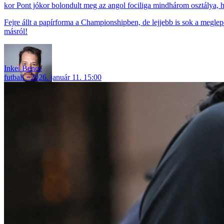
Pont jókor bolondult meg az angol fociliga mindhárom osztálya, ha
Fejre állt a papírforma a Championshipben, de lejjebb is sok a megl
másról!
Inkei Bence
futball
2026. január 11. 15:00