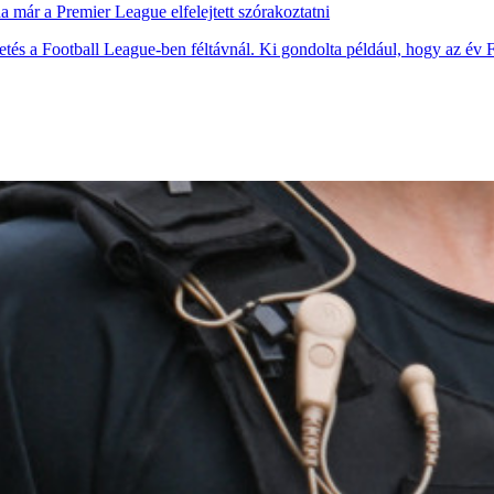
 már a Premier League elfelejtett szórakoztatni
epetés a Football League-ben féltávnál. Ki gondolta például, hogy az