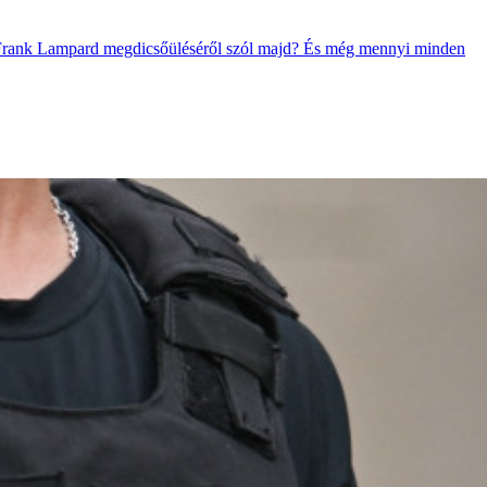
 év Frank Lampard megdicsőüléséről szól majd? És még mennyi minden