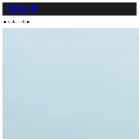
bozsik stadion