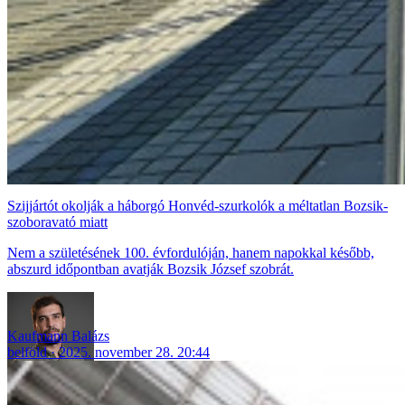
Szijjártót okolják a háborgó Honvéd-szurkolók a méltatlan Bozsik-
szoboravató miatt
Nem a születésének 100. évfordulóján, hanem napokkal később,
abszurd időpontban avatják Bozsik József szobrát.
Kaufmann Balázs
belföld
2025. november 28. 20:44