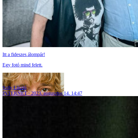
Itt a fideszes álompár!
Egy fotó mind felett.
Szily László
INTERNET
2023. augusztus 14. 14:47