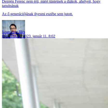
Demjén Ferenc nem érti, miért tüntetnek a diákok, ahelyett, hogy
tanulnának
Az ő generációjának ilyesmi eszébe sem jutott.
Szurovecz Illés
POLITIKA
2023. január 11. 8:02