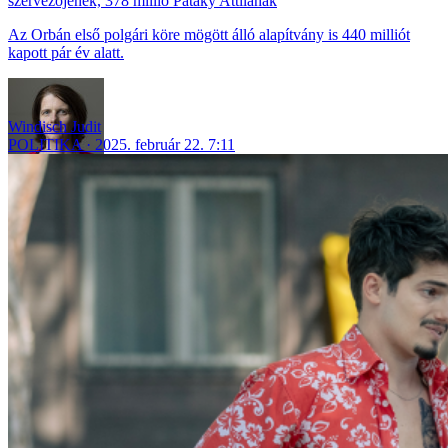
szervezőjének, 378 millió Pataky Attilának
Az Orbán első polgári köre mögött álló alapítvány is 440 milliót
kapott pár év alatt.
Windisch Judit
POLITIKA
2025. február 22. 7:11