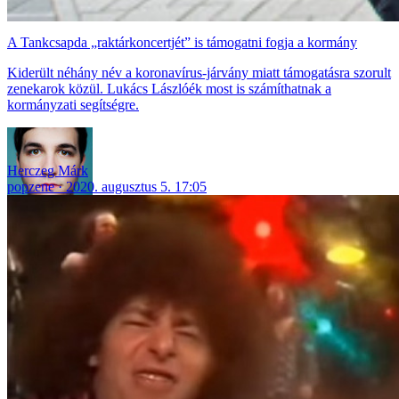
A Tankcsapda „raktárkoncertjét” is támogatni fogja a kormány
Kiderült néhány név a koronavírus-járvány miatt támogatásra szorult
zenekarok közül. Lukács Lászlóék most is számíthatnak a
kormányzati segítségre.
Herczeg Márk
popzene
2020. augusztus 5. 17:05