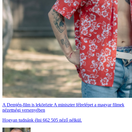
A Demjén-film is lekörözte A miniszter félrelépet a magyar filmek
nézettségi versenyében
Hogyan tudnánk élni 662 505 néző nélkül.