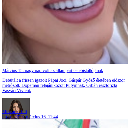
Március 15. nagy nap volt az állampárt celebistállójának
Debütált a frissen igazolt Pápai Joci, Gáspár Győző életében először
metrózott, Dopeman felajánlkozott Putyinnak, Orbán resztorizta
Vasvári Vivient.
Mészáros Juli
trash
2026. március 16. 11:44