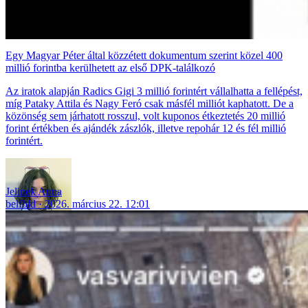
Egy Magyar Péter által közzétett dokumentum szerint közel 400
millió forintba kerülhetett az első DPK-találkozó
Az iratok alapján Radics Gigi 3 millió forintért vállalhatta a fellépést,
míg Pataky Attila és Nagy Feró csak másfél milliót kaphatott. De a
közönség sem járhatott rosszul, volt kuponos étkeztetés 20 millió
forint értékben és ajándék zászlók, illetve repohár 12 és fél millió
forintért.
Jelinek Anna
belföld
2026. március 22. 12:01