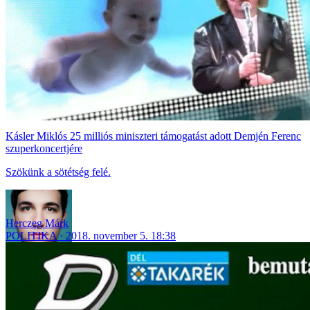
Kásler Miklós 25 milliós miniszteri támogatást adott Demjén Ferenc
szuperkoncertjére
Szökünk a sötétség felé.
Herczeg Márk
POLITIKA
2018. november 5. 18:38