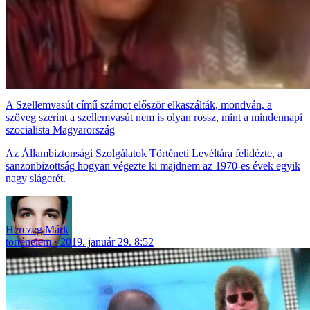
A Szellemvasút című számot először elkaszálták, mondván, a
szöveg szerint a szellemvasút nem is olyan rossz, mint a mindennapi
szocialista Magyarország
Az Állambiztonsági Szolgálatok Történeti Levéltára felidézte, a
sanzonbizottság hogyan végezte ki majdnem az 1970-es évek egyik
nagy slágerét.
Herczeg Márk
történelem
2019. január 29. 8:52