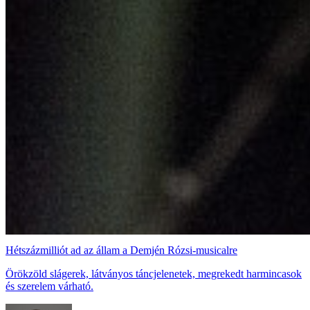
Hétszázmilliót ad az állam a Demjén Rózsi-musicalre
Örökzöld slágerek, látványos táncjelenetek, megrekedt harmincasok
és szerelem várható.