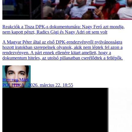
Reakciók a Tisza DPK-s dokumentumára: Nagy Feró azt mondja,
nem kapott pénzt, Radics Gigi és Nagy Adri ott sem volt
A Magyar Péter által az első DPK-rendezvényről nyilvánosságra
hozott iratokban szerepelnek olyanok, akik nem léptek fel azon a
rendezvényen. A párt ennek ellenére kitart amellett, hogy a
dokumentum hiteles, az utolsó pillanatban cserélődtek a fellépők.
Herczeg Márk
POLITIKA
2026. március 22. 18:55