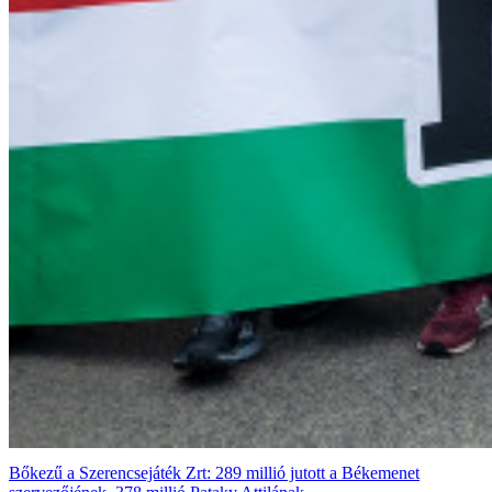
Bőkezű a Szerencsejáték Zrt: 289 millió jutott a Békemenet