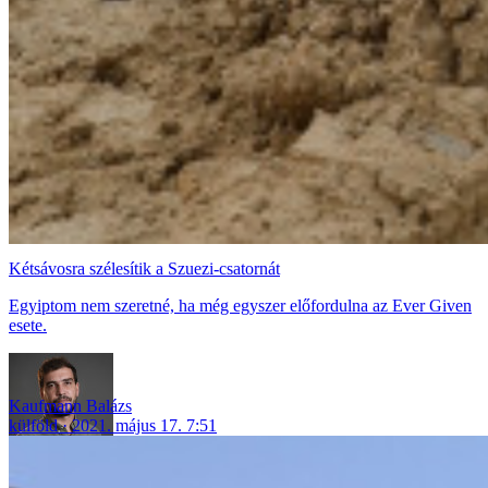
Kétsávosra szélesítik a Szuezi-csatornát
Egyiptom nem szeretné, ha még egyszer előfordulna az Ever Given
esete.
Kaufmann Balázs
külföld
2021. május 17. 7:51