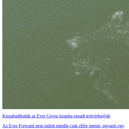
Kiszabadították az Ever Given iszapba ragadt testvérhajóját
Az Ever Forward nem tudott mindig csak előre menni, ugyanis egy