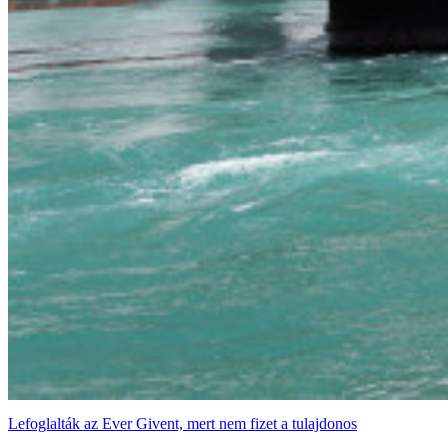
Lefoglalták az Ever Givent, mert nem fizet a tulajdonos