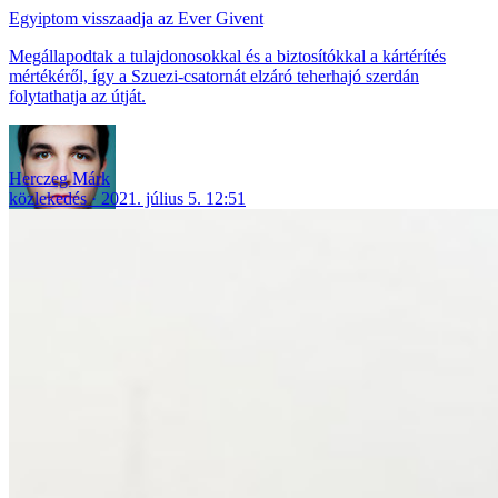
Egyiptom visszaadja az Ever Givent
Megállapodtak a tulajdonosokkal és a biztosítókkal a kártérítés
mértékéről, így a Szuezi-csatornát elzáró teherhajó szerdán
folytathatja az útját.
Herczeg Márk
közlekedés
2021. július 5. 12:51