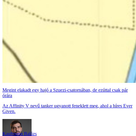
Megint elakadt egy hajó a Szuezi-csatornában, de ezúttal csak pár
órára
Az Affinity V nevű tanker ugyanott feneklett meg, ahol a híres Ever
Given.
Kaufmann Balázs