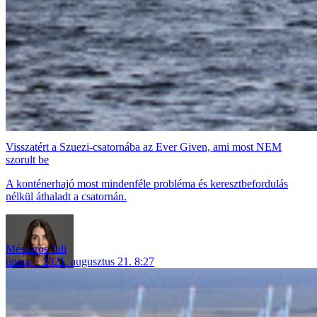
Visszatért a Szuezi-csatornába az Ever Given, ami most NEM
szorult be
A konténerhajó most mindenféle probléma és keresztbefordulás
nélkül áthaladt a csatornán.
Mészáros Juli
ünnep
2021. augusztus 21. 8:27