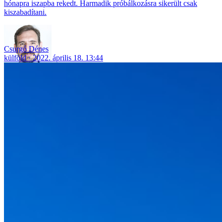
hónapra iszapba rekedt. Harmadik próbálkozásra sikerült csak
kiszabadítani.
Csurgó Dénes
külföld
2022. április 18. 13:44