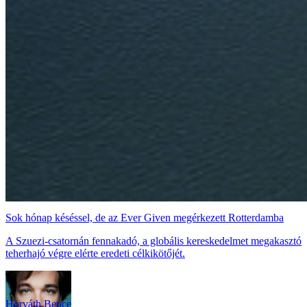
Sok hónap késéssel, de az Ever Given megérkezett Rotterdamba
A Szuezi-csatornán fennakadó, a globális kereskedelmet megakasztó
teherhajó végre elérte eredeti célkikötőjét.
Horváth Bence