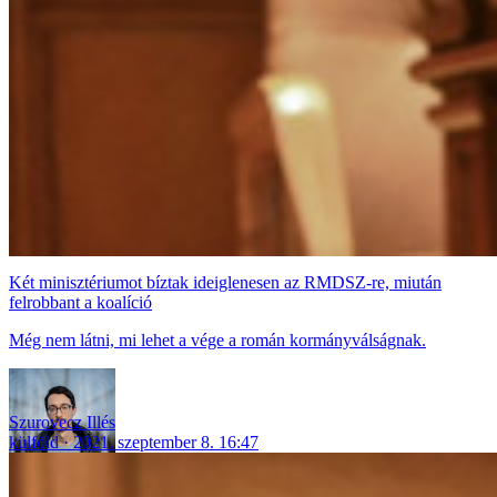
Két minisztériumot bíztak ideiglenesen az RMDSZ-re, miután
felrobbant a koalíció
Még nem látni, mi lehet a vége a román kormányválságnak.
Szurovecz Illés
külföld
2021. szeptember 8. 16:47