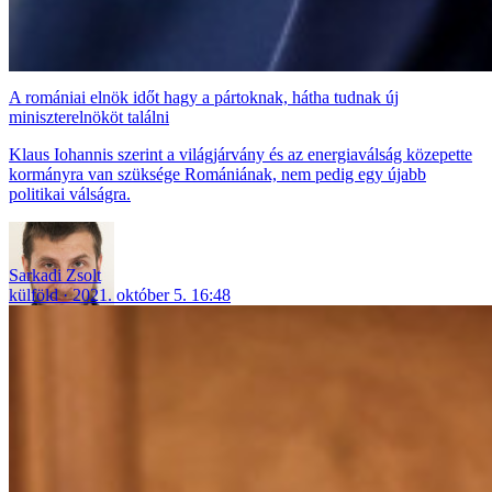
A romániai elnök időt hagy a pártoknak, hátha tudnak új
miniszterelnököt találni
Klaus Iohannis szerint a világjárvány és az energiaválság közepette
kormányra van szüksége Romániának, nem pedig egy újabb
politikai válságra.
Sarkadi Zsolt
külföld
2021. október 5. 16:48