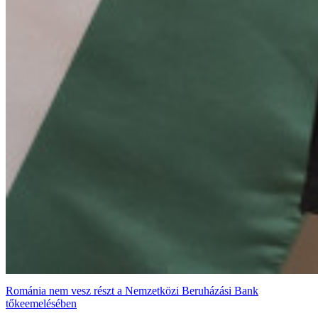
Románia nem vesz részt a Nemzetközi Beruházási Bank
tőkeemelésében