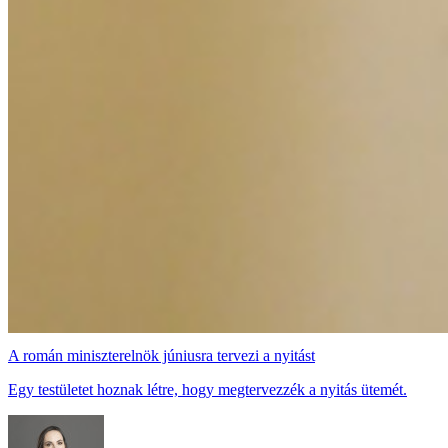
A román miniszterelnök júniusra tervezi a nyitást
Egy testületet hoznak létre, hogy megtervezzék a nyitás ütemét.