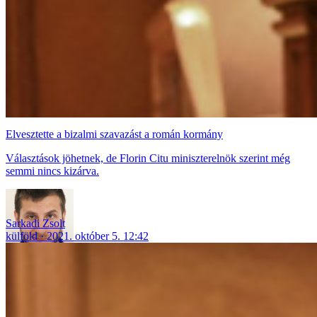
Elvesztette a bizalmi szavazást a román kormány
Választások jöhetnek, de Florin Citu miniszterelnök szerint még
semmi nincs kizárva.
Sarkadi Zsolt
külföld
2021. október 5. 12:42