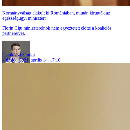
Kormányválság alakult ki Romániában, miután kirúgták az
egészségügyi minisztert
Florin Cîțu miniszterelnök nem egyeztetett előtte a koalíciós
partnereivel.
Czinkóczi Sándor
külföld
2021. április 14. 17:10