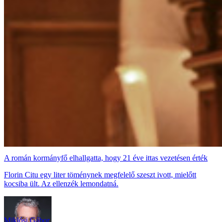
A román kormányfő elhallgatta, hogy 21 éve ittas vezetésen érték
Florin Citu egy liter töménynek megfelelő szeszt ivott, mielőtt
kocsiba ült. Az ellenzék lemondatná.
Miklósi Gábor