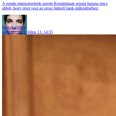
A román miniszterelnök szerint Romániának semmi haszna sincs
abból, hogy részt vesz az orosz hátterű bank működésében.
Herczeg Márk
külföld
2021. július 13. 14:55