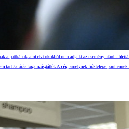
nak a patikának, ami elvi okokból nem adja ki az esemény utáni tablettá
m tart 72 órás fogamzásgátlót. A cég, amelynek fióktelepe pont ennek 