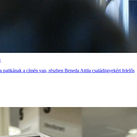
t
a patikának a címén van, részben Beneda Attila családügyekért felelős