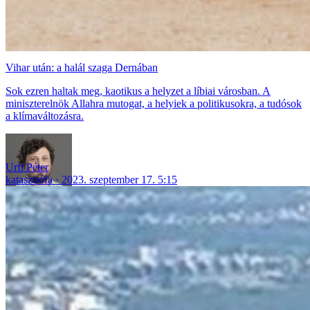
Vihar után: a halál szaga Dernában
Sok ezren haltak meg, kaotikus a helyzet a líbiai városban. A
miniszterelnök Allahra mutogat, a helyiek a politikusokra, a tudósok
a klímaváltozásra.
Urfi Péter
katasztrófa
2023. szeptember 17. 5:15