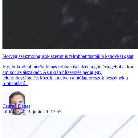
Norvég szeizmológusok szerint is felrobbanthatták a kahovkai gátat
Egy bukovinai mérőállomás robbanást jelzett a gát térségéből akkor,
amikor az átszakadt. Az ukrán hírszerzés pedig egy
telefonbeszélgetést közölt, amelyen állítólag oroszok beszélnek a
robbantásról.
Csurgó Dénes
külföld
2023. június 9. 12:55