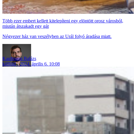
Több ezer embert kellett kitelepíteni egy elöntött orosz városból,
miután átszakadt egy gát
Négyezer ház van veszélyben az Urál folyó áradása miatt.
Kaufmann Balázs
külföld
2024. április 6. 10:08