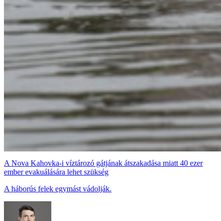
A Nova Kahovka-i víztározó gátjának átszakadása miatt 40 ezer
ember evakuálására lehet szükség
A háborús felek egymást vádolják.