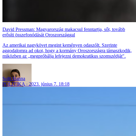
David Pressman: Magyarország makacsul fenntartja, sőt, tovább
erősíti összefonódását Oroszországgal
Az amerikai nagykövet megint keményen odaszólt. Szerinte
aggodalomra ad okot, hogy a kormány Oroszországra támaszkodik,
miközben az „megpróbálja lefejezni demokratikus szomszédját".
Solti Hanna
POLITIKA
2023. június 7. 18:18