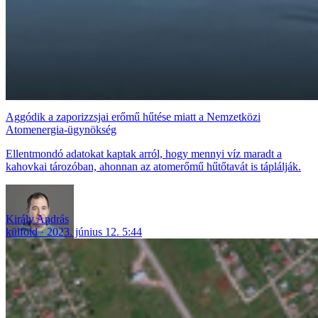
Aggódik a zaporizzsjai erőmű hűtése miatt a Nemzetközi
Atomenergia-ügynökség
Ellentmondó adatokat kaptak arról, hogy mennyi víz maradt a
kahovkai tározóban, ahonnan az atomerőmű hűtőtavát is táplálják.
Király András
külföld
2023. június 12. 5:44