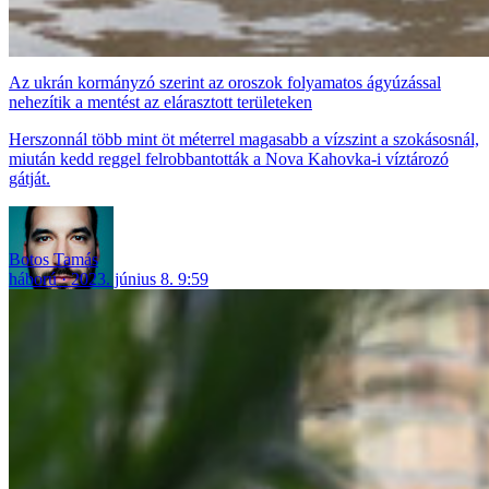
Az ukrán kormányzó szerint az oroszok folyamatos ágyúzással
nehezítik a mentést az elárasztott területeken
Herszonnál több mint öt méterrel magasabb a vízszint a szokásosnál,
miután kedd reggel felrobbantották a Nova Kahovka-i víztározó
gátját.
Botos Tamás
háború
2023. június 8. 9:59