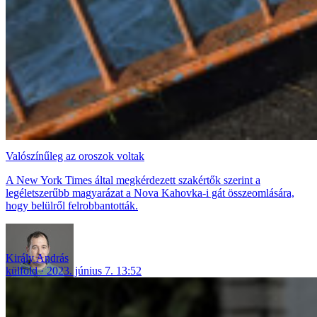
Valószínűleg az oroszok voltak
A New York Times által megkérdezett szakértők szerint a
legéletszerűbb magyarázat a Nova Kahovka-i gát összeomlására,
hogy belülről felrobbantották.
Király András
külföld
2023. június 7. 13:52