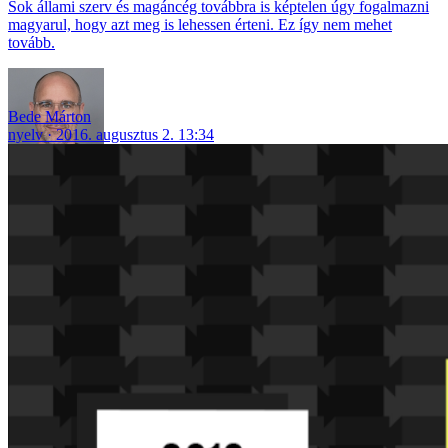
Sok állami szerv és magáncég továbbra is képtelen úgy fogalmazni
magyarul, hogy azt meg is lehessen érteni. Ez így nem mehet
tovább.
Bede Márton
nyelv
2016. augusztus 2. 13:34