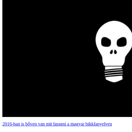
2016-ban is bőven van mit faragni a magyar bikkfanyelven