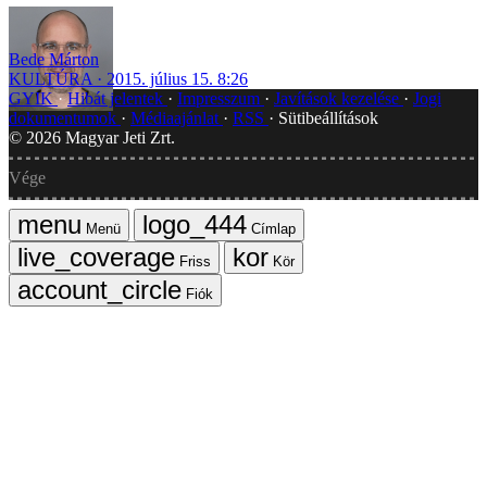
Bede Márton
KULTÚRA
2015. július 15. 8:26
GYIK
Hibát jelentek
Impresszum
Javítások kezelése
Jogi
dokumentumok
Médiaajánlat
RSS
Sütibeállítások
©
2026
Magyar Jeti Zrt.
Vége
Menü
Címlap
Friss
Kör
Fiók