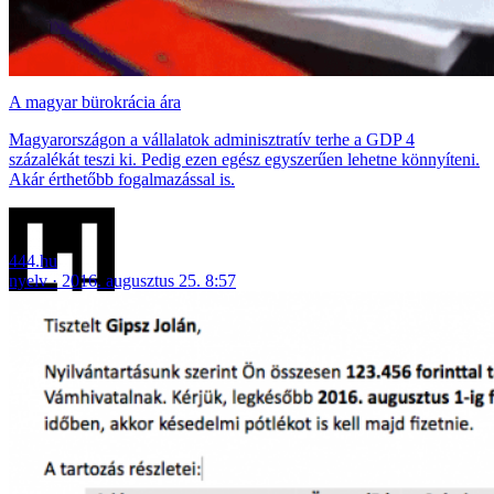
A magyar bürokrácia ára
Magyarországon a vállalatok adminisztratív terhe a GDP 4
százalékát teszi ki. Pedig ezen egész egyszerűen lehetne könnyíteni.
Akár érthetőbb fogalmazással is.
444.hu
nyelv
2016. augusztus 25. 8:57