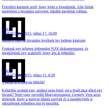
Értesítést kaptunk arról, hogy lejárt a forgalmink. Alig bírtuk
megérteni a hivatalos szöveget. Inkább megírtuk jobban.
444.hu
KULTÚRA
2015. július 17. 16:09
Minden magyar hivatalos levélnek így kellene kinéznie
Fogtunk egy teljesen érthetetlen NAV-dokumentumot, és
megkértünk egy szakértőt, hogy írja át érthetőre.
444.hu
KULTÚRA
2015. július 15. 8:28
Vágjuk ki a magyar bikkfát!
Kétségbe szoktál esni, amikor nem érted, mi a fenét akar tőled egy
hivatal? Nem vagy egyedül Magyarországon. Gergely Vera azon
dolgozik, hogy a magyar állami szervek és a magáncégek is
elkezdjenek érthetően írni és beszélni.