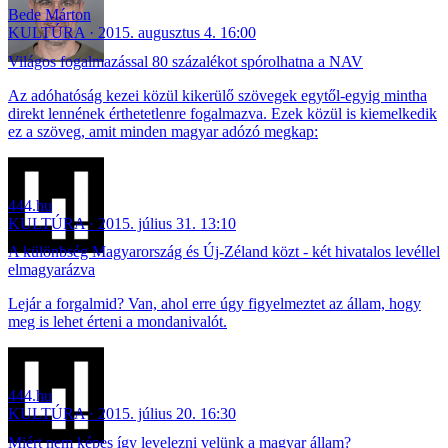
Bede Márton
KULTÚRA
2015. augusztus 4. 16:00
Világos fogalmazással 80 százalékot spórolhatna a NAV
Az adóhatóság kezei közül kikerülő szövegek egytől-egyig mintha
direkt lennének érthetetlenre fogalmazva. Ezek közül is kiemelkedik
ez a szöveg, amit minden magyar adózó megkap:
444.hu
KULTÚRA
2015. július 31. 13:10
A különbség Magyarország és Új-Zéland közt - két hivatalos levéllel
elmagyarázva
Lejár a forgalmid? Van, ahol erre úgy figyelmeztet az állam, hogy
meg is lehet érteni a mondanivalót.
444.hu
KULTÚRA
2015. július 20. 16:30
Miért nem képes így levelezni velünk a magyar állam?