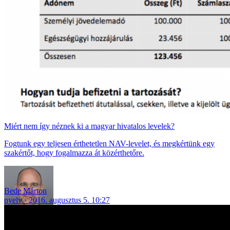
Miért nem így néznek ki a magyar hivatalos levelek?
Fogtunk egy teljesen érthetetlen NAV-levelet, és megkértünk egy
szakértőt, hogy fogalmazza át közérthetőre.
Bede Márton
nyelv
2016. augusztus 5. 10:27