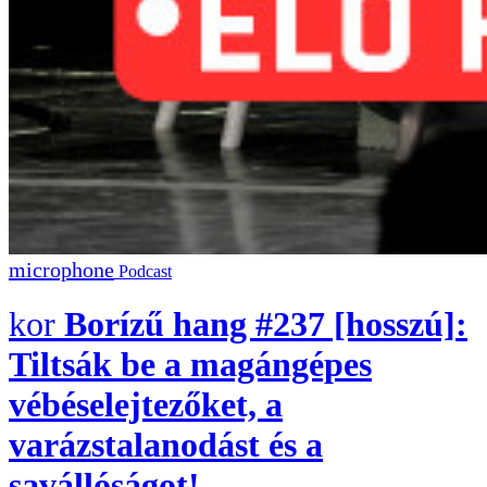
Podcast
Borízű hang #237 [hosszú]:
Tiltsák be a magángépes
vébéselejtezőket, a
varázstalanodást és a
savállóságot!