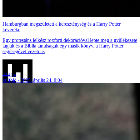
Hamburgban megszületett a kereszténység és a Harry Potter
keveréke
Egy protestáns lelkész roxforti dekorációval lepte meg a gyülekezete
tagjait és a Biblia tanulságait egy másik könyv, a Harry Potter
segítségével vezeti le.
444.hu
külföld
2025. április 24. 8:04