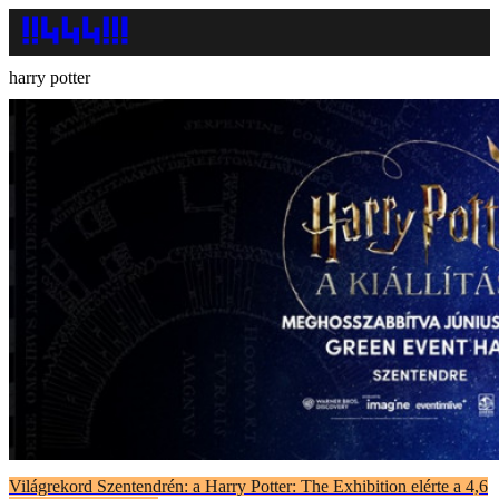
harry potter
Világrekord Szentendrén: a Harry Potter: The Exhibition elérte a 4,6