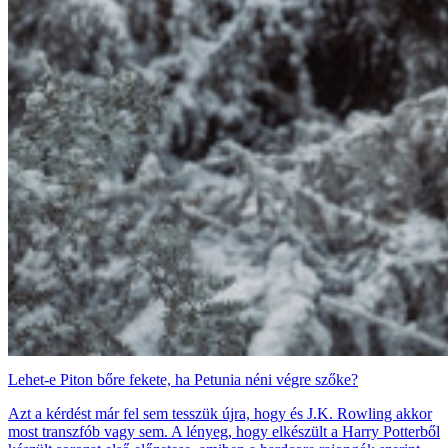
Lehet-e Piton bőre fekete, ha Petunia néni végre szőke?
Azt a kérdést már fel sem tesszük újra, hogy és J.K. Rowling akkor
most transzfób vagy sem. A lényeg, hogy elkészült a Harry Potterből