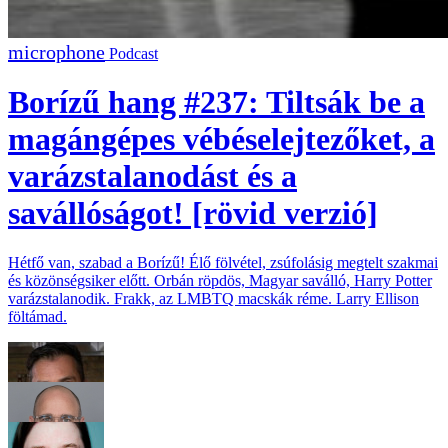
Podcast
Borízű hang #237: Tiltsák be a
magángépes vébéselejtezőket, a
varázstalanodást és a
savállóságot! [rövid verzió]
Hétfő van, szabad a Borízű! Élő fölvétel, zsúfolásig megtelt szakmai
és közönségsiker előtt. Orbán röpdös, Magyar saválló, Harry Potter
varázstalanodik. Frakk, az LMBTQ macskák réme. Larry Ellison
föltámad.