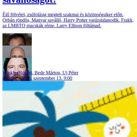
Élő fölvétel, zsúfolásig megtelt szakmai és közönségsiker előtt.
Orbán röpdös, Magyar saválló, Harry Potter varázstalanodik. Frakk,
az LMBTQ macskák réme. Larry Ellison föltámad.
Winkler Róbert
,
Bede Márton
,
Uj Péter
podcast
2025. szeptember 13. 9:00