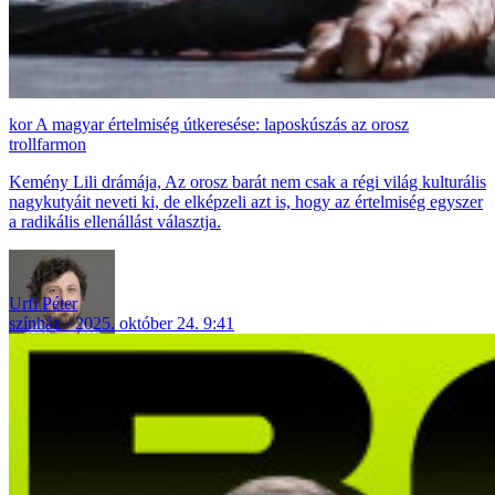
A magyar értelmiség útkeresése: laposkúszás az orosz
trollfarmon
Kemény Lili drámája, Az orosz barát nem csak a régi világ kulturális
nagykutyáit neveti ki, de elképzeli azt is, hogy az értelmiség egyszer
a radikális ellenállást választja.
Urfi Péter
színház
2025. október 24. 9:41