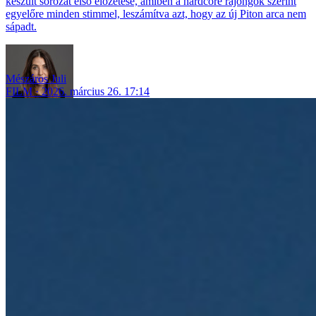
készült sorozat első előzetese, amiben a hardcore rajongók szerint
egyelőre minden stimmel, leszámítva azt, hogy az új Piton arca nem
sápadt.
Mészáros Juli
FILM
2026. március 26. 17:14