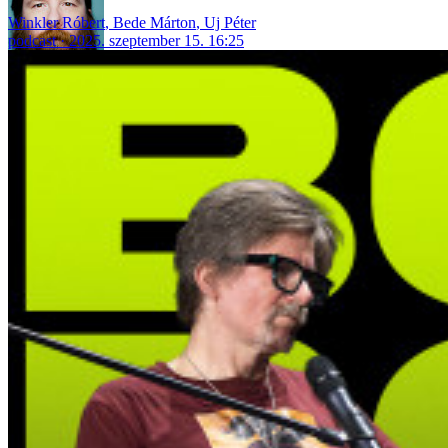
Winkler Róbert
,
Bede Márton
,
Uj Péter
podcast
2025. szeptember 15. 16:25