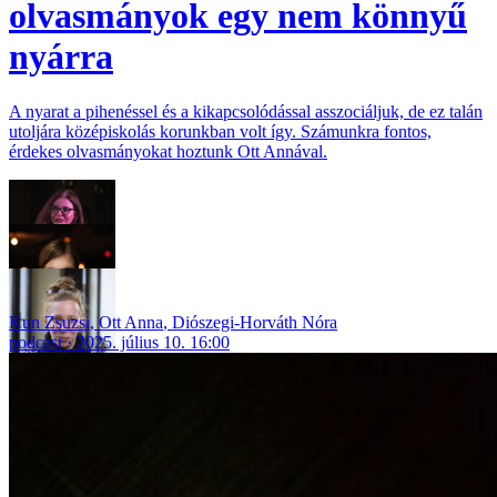
olvasmányok egy nem könnyű
nyárra
A nyarat a pihenéssel és a kikapcsolódással asszociáljuk, de ez talán
utoljára középiskolás korunkban volt így. Számunkra fontos,
érdekes olvasmányokat hoztunk Ott Annával.
Kun Zsuzsi
,
Ott Anna
,
Diószegi-Horváth Nóra
podcast
2025. július 10. 16:00