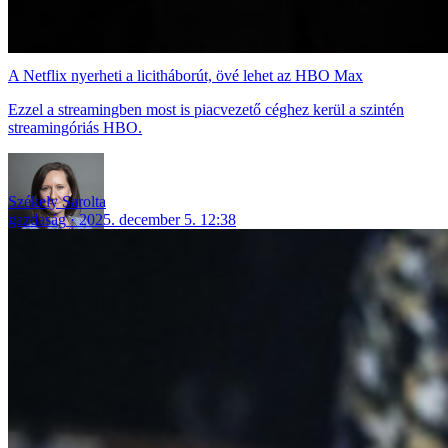
A Netflix nyerheti a licitháborút, övé lehet az HBO Max
Ezzel a streamingben most is piacvezető céghez kerül a szintén
streamingóriás HBO.
Székely Sarolta
gazdaság
2025. december 5. 12:38