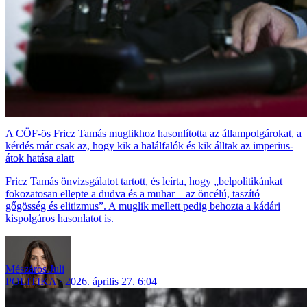
A CÖF-ös Fricz Tamás muglikhoz hasonlította az állampolgárokat, a
kérdés már csak az, hogy kik a halálfalók és kik álltak az imperius-
átok hatása alatt
Fricz Tamás önvizsgálatot tartott, és leírta, hogy „belpolitikánkat
fokozatosan ellepte a dudva és a muhar – az öncélú, taszító
gőgösség és elitizmus”. A muglik mellett pedig behozta a kádári
kispolgáros hasonlatot is.
Mészáros Juli
POLITIKA
2026. április 27. 6:04