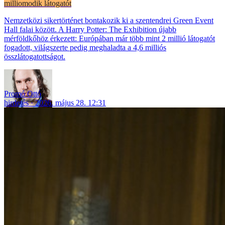
milliomodik látogatót
Nemzetközi sikertörténet bontakozik ki a szentendrei Green Event
Hall falai között. A Harry Potter: The Exhibition újabb
mérföldkőhöz érkezett: Európában már több mint 2 millió látogatót
fogadott, világszerte pedig meghaladta a 4,6 milliós
összlátogatottságot.
Promó Ottó
hirdetés
2026. május 28. 12:31