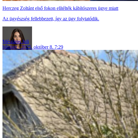
Herczeg Zoltánt első fokon elítélték kábítószeres ügye miatt
Az ügyészség fellebbezett, így az ügy folytatódik.
Mészáros Juli
bűnügy
2025. október 8. 7:29