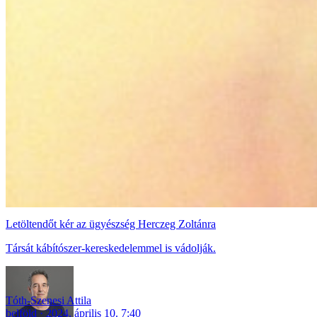
Letöltendőt kér az ügyészség Herczeg Zoltánra
Társát kábítószer-kereskedelemmel is vádolják.
Tóth-Szenesi Attila
belföld
2024. április 10. 7:40