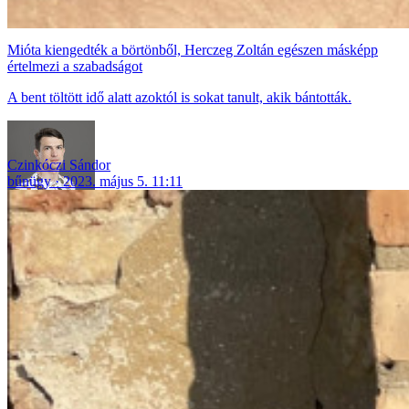
Mióta kiengedték a börtönből, Herczeg Zoltán egészen másképp
értelmezi a szabadságot
A bent töltött idő alatt azoktól is sokat tanult, akik bántották.
Czinkóczi Sándor
bűnügy
2023. május 5. 11:11