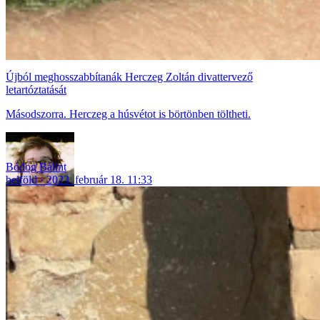
Újból meghosszabbítanák Herczeg Zoltán divattervező
letartóztatását
Másodszorra. Herczeg a húsvétot is börtönben töltheti.
Bódog Bálint
belföld
2023. február 18. 11:33