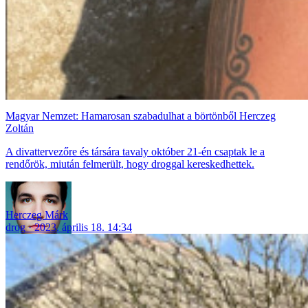
Magyar Nemzet: Hamarosan szabadulhat a börtönből Herczeg
Zoltán
A divattervezőre és társára tavaly október 21-én csaptak le a
rendőrök, miután felmerült, hogy droggal kereskedhettek.
Herczeg Márk
drog
2023. április 18. 14:34