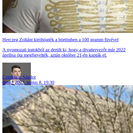
Herczeg Zoltánt kiröhögték a börtönben a 100 gramm füvével
A nyomozati iratokból az derült ki, hogy a divattervezőt már 2022
áprilisa óta megfigyelték, aztán október 21-én kapták el.
Czinkóczi Sándor
drog
2023. május 8. 19:30