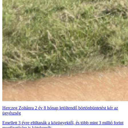
Herczeg Zoltánra 2 év 8 hónap letöltendő börtönbüntetést kér az
ügyészség
Emellett 3 évre eltiltanák a közügyektől, és több mint 3 millió forint
megfizetésére is köteleznék.