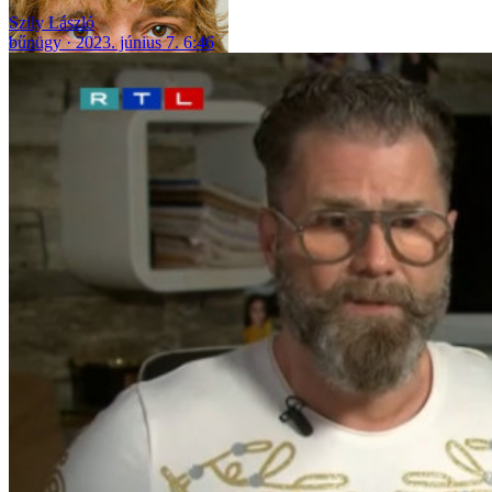
Szily László
bűnügy
2023. június 7. 6:46