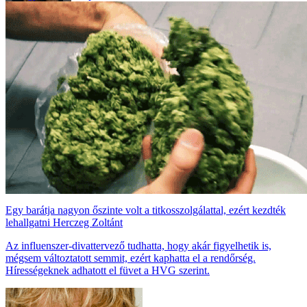
Egy barátja nagyon őszinte volt a titkosszolgálattal, ezért kezdték
lehallgatni Herczeg Zoltánt
Az influenszer-divattervező tudhatta, hogy akár figyelhetik is,
mégsem változtatott semmit, ezért kaphatta el a rendőrség.
Hírességeknek adhatott el füvet a HVG szerint.