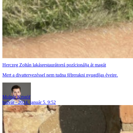
Herczeg Zoltán lakásrestaurátorrá pozícionálja át magát
Mert a divattervezéssel nem tudna félrerakni nyugdíjas éveire.
Molnár Kristóf
bulvár
2024. január 5. 9:52