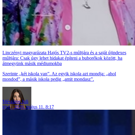
Linczényi magyarázata Hajós TV2-s múltjára és a saját újindexes
múltjára: Csak úgy lehet hidakat építeni a buborékok között, ha
átmegyünk másik médiumokba
Szerinte „két iskola van”. Az egyik iskola azt mondja: „ahol
mondod”, a másik iskola pedig „amit mondasz”.
Mészáros Juli
tévé
2026. május 11. 8:17