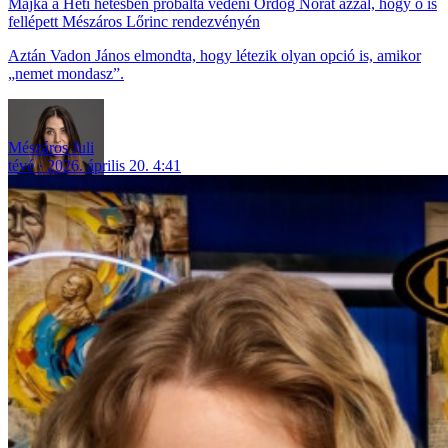
Majka a Heti hetesben próbálta védeni Ördög Nórát azzal, hogy ő is
fellépett Mészáros Lőrinc rendezvényén
Aztán Vadon János elmondta, hogy létezik olyan opció is, amikor
„nemet mondasz”.
Mészáros Juli
tévé
2026. április 20. 4:41