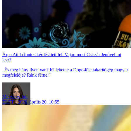
Árpa Attila fontos kérdést tett fel: Vajon most Csiszár Jenővel mi
lesz?
„És még hány ilyen van? Ki lehetne a Doge-féle takarítógép magyar
megfelelője? Ránk férne.”
Mészáros Juli
ÉLET
2026. április 20. 10:55