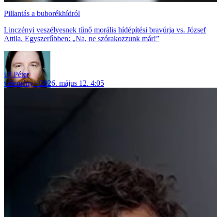
Pillantás a buborékhídról
Linczényi veszélyesnek tűnő morális hídépítési bravúrja vs. József
Attila. Egyszerűbben: „Na, ne szórakozzunk már!”
Uj Péter
vélemény
2026. május 12. 4:05