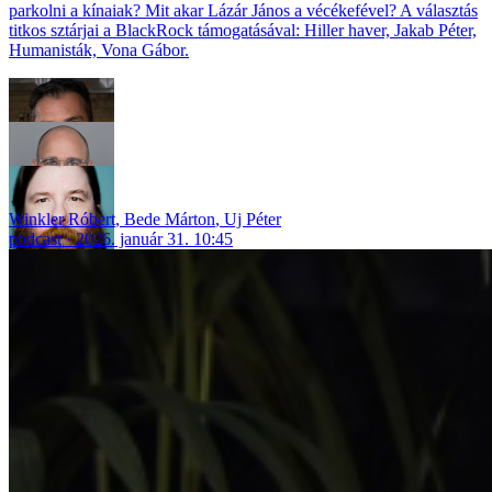
parkolni a kínaiak? Mit akar Lázár János a vécékefével? A választás
titkos sztárjai a BlackRock támogatásával: Hiller haver, Jakab Péter,
Humanisták, Vona Gábor.
Winkler Róbert
,
Bede Márton
,
Uj Péter
podcast
2026. január 31. 10:45