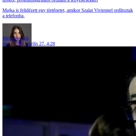
Majka is felidézett egy történetet, amikor Szalai Viviennel ordítoztak
a telefonba.
Mészáros Juli
tévé
2026. április 27. 4:28