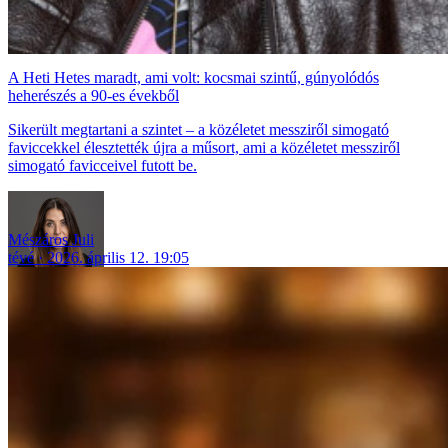
A Heti Hetes maradt, ami volt: kocsmai szintű, gúnyolódós
heherészés a 90-es évekből
Sikerült megtartani a szintet – a közéletet messziről simogató
faviccekkel élesztették újra a műsort, ami a közéletet messziről
simogató favicceivel futott be.
Mészáros Juli
tévé
2026. április 12. 19:05