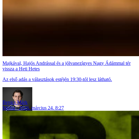
Majkával, Hajós Andrással és a jólvanezígyes Nagy Ádámmal tér
vissza a Heti Hetes
Az első adás a választások estéjén 19:30-tól lesz látható.
Benics Márk
Média
2026. március 24. 8:27