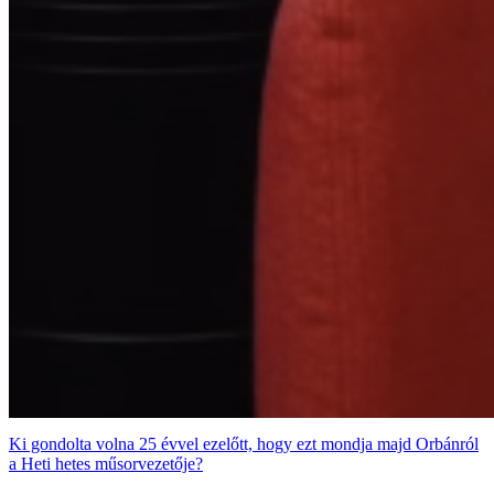
Ki gondolta volna 25 évvel ezelőtt, hogy ezt mondja majd Orbánról
a Heti hetes műsorvezetője?