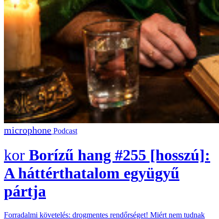
Podcast
Borízű hang #255 [hosszú]:
A háttérthatalom együgyű
pártja
Forradalmi követelés: drogmentes rendőrséget! Miért nem tudnak