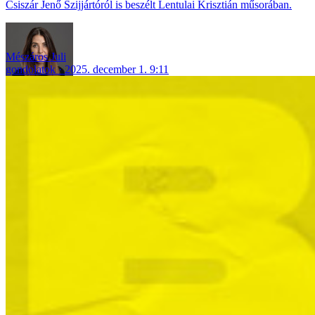
Csiszár Jenő Szijjártóról is beszélt Lentulai Krisztián műsorában.
Mészáros Juli
gondolatok
2025. december 1. 9:11