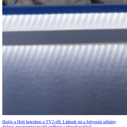
Hajós a Heti hetesben a TV2-ről: Láttunk mi a folyosón néhány
dolgot, programigazgatót ordítani a tényekesekkel