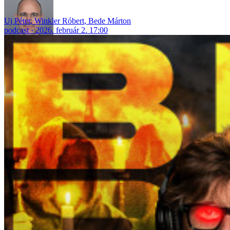
Uj Péter
,
Winkler Róbert
,
Bede Márton
podcast
2026. február 2. 17:00