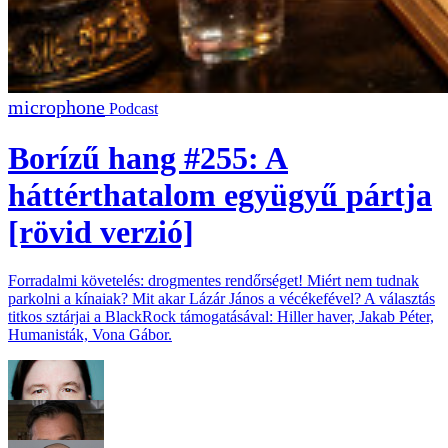
Podcast
Borízű hang #255: A
háttérthatalom együgyű pártja
[rövid verzió]
Forradalmi követelés: drogmentes rendőrséget! Miért nem tudnak
parkolni a kínaiak? Mit akar Lázár János a vécékefével? A választás
titkos sztárjai a BlackRock támogatásával: Hiller haver, Jakab Péter,
Humanisták, Vona Gábor.